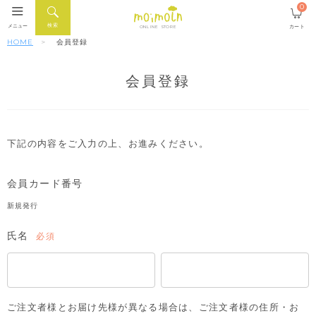
0
検索
メニュー
カート
ONLINE STORE
HOME
会員登録
会員登録
下記の内容をご入力の上、お進みください。
会員カード番号
新規発行
氏名
(必
須)
ご注文者様とお届け先様が異なる場合は、ご注文者様の住所・お