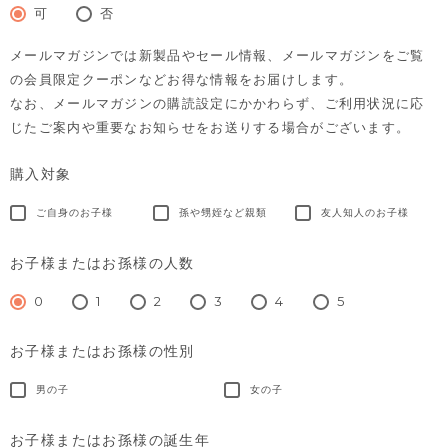
須)
可
否
メールマガジンでは新製品やセール情報、メールマガジンをご覧
の会員限定クーポンなどお得な情報をお届けします。
なお、メールマガジンの購読設定にかかわらず、ご利用状況に応
じたご案内や重要なお知らせをお送りする場合がございます。
購入対象
ご自身のお子様
孫や甥姪など親類
友人知人のお子様
お子様またはお孫様の人数
0
1
2
3
4
5
お子様またはお孫様の性別
男の子
女の子
お子様またはお孫様の誕生年