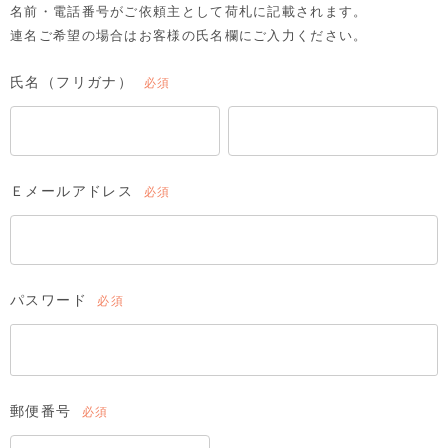
名前・電話番号がご依頼主として荷札に記載されます。
連名ご希望の場合はお客様の氏名欄にご入力ください。
氏名（フリガナ）
(必
須)
Ｅメールアドレス
(必
須)
パスワード
(必
須)
郵便番号
(必
須)