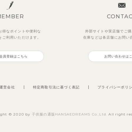
MEMBER
CONTA
お得なポイントや
便利な
外部サイトや実店舗でご購
を
ご利用いただけます。
在庫などは各店舗に
お問い
会員登録はこちら
お問い合わせは
運営会社
特定商取引法に基づく表記
プライバシーポリ
ight © 2020 by
子供服の通販HANSAEDREAMS Co.,Ltd.
All right re