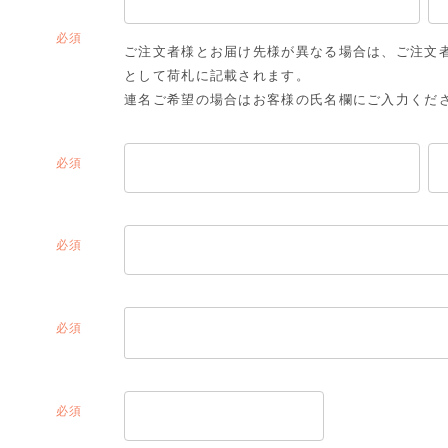
(必
ご注文者様とお届け先様が異なる場合は、ご注文
須)
として荷札に記載されます。
連名ご希望の場合はお客様の氏名欄にご入力くだ
(必
須)
(必
須)
(必
須)
(必
須)