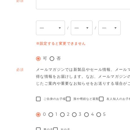
(必
須)
※設定すると変更できません
可
否
メールマガジンでは新製品やセール情報、メール
(必
得な情報をお届けします。
なお、メールマガジン
須)
じたご案内や重要なお知らせをお送りする場合が
ご自身のお子様
孫や甥姪など親類
友人知人のお子
0
1
2
3
4
5
男の子
女の子