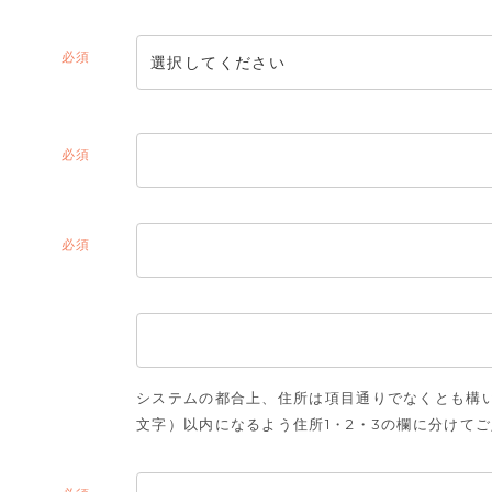
(必
須)
(必
須)
(必
須)
システムの都合上、住所は項目通りでなくとも構い
文字）以内になるよう住所1・2・3の欄に分けて