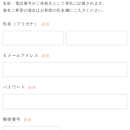
名前・電話番号がご依頼主として荷札に記載されます。
連名ご希望の場合はお客様の氏名欄にご入力ください。
氏名（フリガナ）
(必
須)
Ｅメールアドレス
(必
須)
パスワード
(必
須)
郵便番号
(必
須)