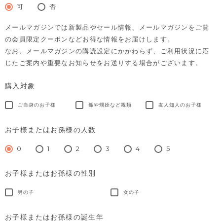
須)
可
否
メールマガジンでは新製品やセール情報、メールマガジンをご覧
の会員限定クーポンなどお得な情報をお届けします。
なお、メールマガジンの購読設定にかかわらず、ご利用状況に応
じたご案内や重要なお知らせをお送りする場合がございます。
購入対象
ご自身のお子様
孫や甥姪など親類
友人知人のお子様
お子様またはお孫様の人数
0
1
2
3
4
5
お子様またはお孫様の性別
男の子
女の子
お子様またはお孫様の誕生年