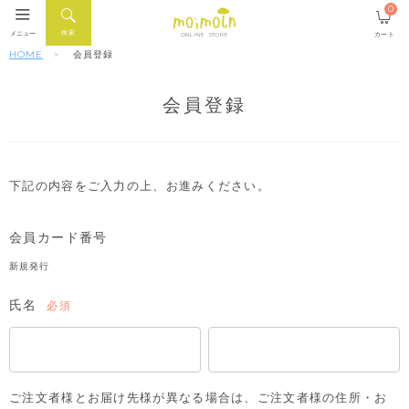
0
検索
メニュー
カート
ONLINE STORE
HOME
会員登録
会員登録
下記の内容をご入力の上、お進みください。
会員カード番号
新規発行
氏名
(必
須)
ご注文者様とお届け先様が異なる場合は、ご注文者様の住所・お