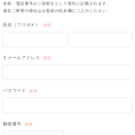
名前・電話番号がご依頼主として荷札に記載されます。
連名ご希望の場合はお客様の氏名欄にご入力ください。
氏名（フリガナ）
(必
須)
Ｅメールアドレス
(必
須)
パスワード
(必
須)
郵便番号
(必
須)