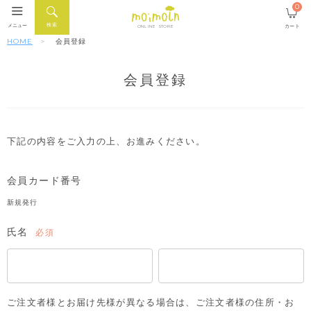
0
検索
メニュー
カート
ONLINE STORE
HOME
会員登録
会員登録
下記の内容をご入力の上、お進みください。
会員カード番号
新規発行
氏名
(必
須)
ご注文者様とお届け先様が異なる場合は、ご注文者様の住所・お