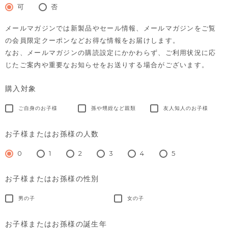
須)
可
否
メールマガジンでは新製品やセール情報、メールマガジンをご覧
の会員限定クーポンなどお得な情報をお届けします。
なお、メールマガジンの購読設定にかかわらず、ご利用状況に応
じたご案内や重要なお知らせをお送りする場合がございます。
購入対象
ご自身のお子様
孫や甥姪など親類
友人知人のお子様
お子様またはお孫様の人数
0
1
2
3
4
5
お子様またはお孫様の性別
男の子
女の子
お子様またはお孫様の誕生年