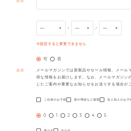
(必
須)
※設定すると変更できません
可
否
メールマガジンでは新製品やセール情報、メール
(必
得な情報をお届けします。
なお、メールマガジン
須)
じたご案内や重要なお知らせをお送りする場合が
ご自身のお子様
孫や甥姪など親類
友人知人のお子
0
1
2
3
4
5
男の子
女の子