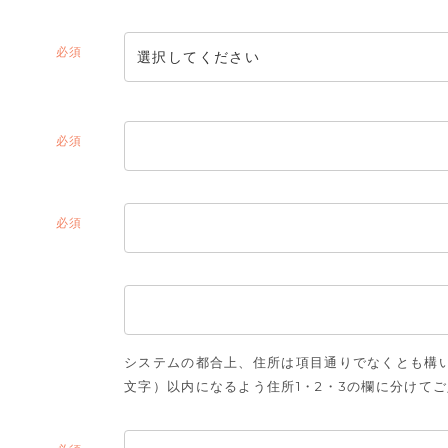
(必
須)
(必
須)
(必
須)
システムの都合上、住所は項目通りでなくとも構い
文字）以内になるよう住所1・2・3の欄に分けて