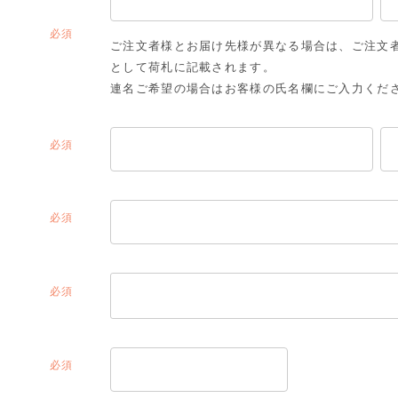
(必
ご注文者様とお届け先様が異なる場合は、ご注文
須)
として荷札に記載されます。
連名ご希望の場合はお客様の氏名欄にご入力くだ
(必
須)
(必
須)
(必
須)
(必
須)