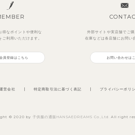
MEMBER
CONTA
お得なポイントや
便利な
外部サイトや実店舗でご購
を
ご利用いただけます。
在庫などは各店舗に
お問い
会員登録はこちら
お問い合わせは
運営会社
特定商取引法に基づく表記
プライバシーポリ
ight © 2020 by
子供服の通販HANSAEDREAMS Co.,Ltd.
All right re