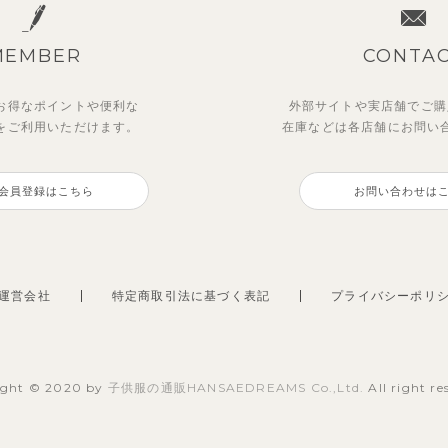
MEMBER
CONTA
お得なポイントや
便利な
外部サイトや実店舗でご購
を
ご利用いただけます。
在庫などは各店舗に
お問い
会員登録はこちら
お問い合わせは
運営会社
特定商取引法に基づく表記
プライバシーポリ
ight © 2020 by
子供服の通販HANSAEDREAMS Co.,Ltd.
All right re