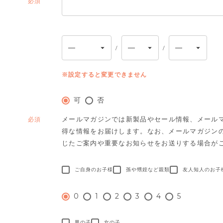
(必
須)
※設定すると変更できません
可
否
メールマガジンでは新製品やセール情報、メール
(必
得な情報をお届けします。
なお、メールマガジン
須)
じたご案内や重要なお知らせをお送りする場合が
ご自身のお子様
孫や甥姪など親類
友人知人のお子
0
1
2
3
4
5
男の子
女の子