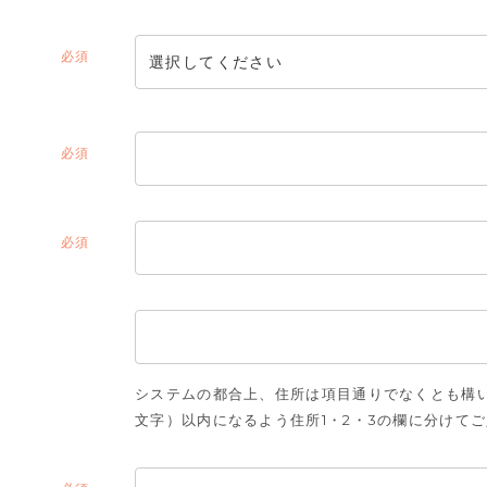
(必
須)
(必
須)
(必
須)
システムの都合上、住所は項目通りでなくとも構い
文字）以内になるよう住所1・2・3の欄に分けて