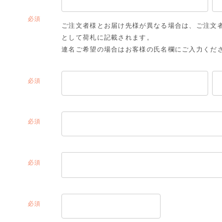
(必
ご注文者様とお届け先様が異なる場合は、ご注文
須)
として荷札に記載されます。
連名ご希望の場合はお客様の氏名欄にご入力くだ
(必
須)
(必
須)
(必
須)
(必
須)