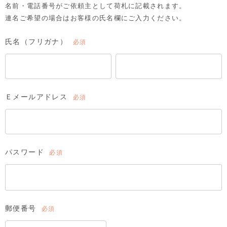
名前・電話番号がご依頼主として荷札に記載されます。
連名ご希望の場合はお客様の氏名欄にご入力ください。
氏名（フリガナ）
(必
須)
Ｅメールアドレス
(必
須)
パスワード
(必
須)
郵便番号
(必
須)