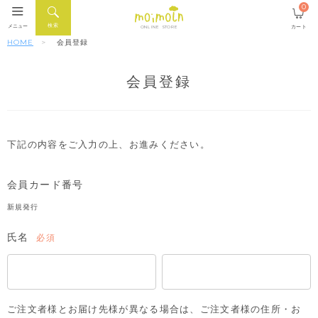
0
検索
メニュー
カート
ONLINE STORE
HOME
会員登録
会員登録
下記の内容をご入力の上、お進みください。
会員カード番号
新規発行
氏名
(必
須)
ご注文者様とお届け先様が異なる場合は、ご注文者様の住所・お