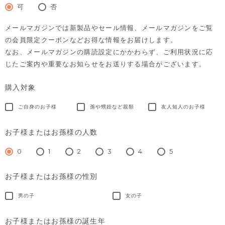
須)
可
否
メールマガジンでは新製品やセール情報、メールマガジンをご覧
の会員限定クーポンなどお得な情報をお届けします。
なお、メールマガジンの購読設定にかかわらず、ご利用状況に応
じたご案内や重要なお知らせをお送りする場合がございます。
購入対象
ご自身のお子様
孫や甥姪など親類
友人知人のお子様
お子様またはお孫様の人数
0
1
2
3
4
5
お子様またはお孫様の性別
男の子
女の子
お子様またはお孫様の誕生年