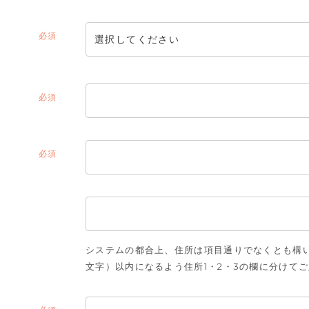
(必
須)
(必
須)
(必
須)
システムの都合上、住所は項目通りでなくとも構い
文字）以内になるよう住所1・2・3の欄に分けて