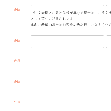
(必
ご注文者様とお届け先様が異なる場合は、ご注文
須)
として荷札に記載されます。
連名ご希望の場合はお客様の氏名欄にご入力くだ
(必
須)
(必
須)
(必
須)
(必
須)