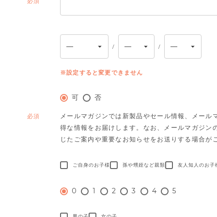
(必
須)
※設定すると変更できません
可
否
メールマガジンでは新製品やセール情報、メール
(必
得な情報をお届けします。
なお、メールマガジン
須)
じたご案内や重要なお知らせをお送りする場合が
ご自身のお子様
孫や甥姪など親類
友人知人のお子
0
1
2
3
4
5
男の子
女の子