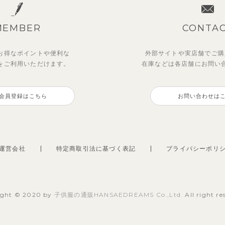
MEMBER
CONTA
お得なポイントや
便利な
外部サイトや実店舗でご購
を
ご利用いただけます。
在庫などは各店舗に
お問い
会員登録はこちら
お問い合わせは
運営会社
特定商取引法に基づく表記
プライバシーポリ
ight © 2020 by
子供服の通販HANSAEDREAMS Co.,Ltd.
All right re