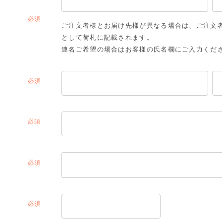
(必
ご注文者様とお届け先様が異なる場合は、ご注文
須)
として荷札に記載されます。
連名ご希望の場合はお客様の氏名欄にご入力くだ
(必
須)
(必
須)
(必
須)
(必
須)