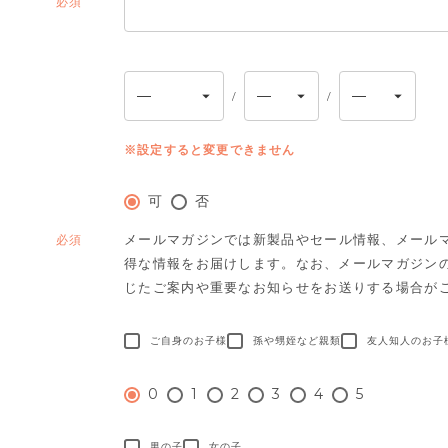
(必
須)
※設定すると変更できません
可
否
メールマガジンでは新製品やセール情報、メール
(必
得な情報をお届けします。
なお、メールマガジン
須)
じたご案内や重要なお知らせをお送りする場合が
ご自身のお子様
孫や甥姪など親類
友人知人のお子
0
1
2
3
4
5
男の子
女の子