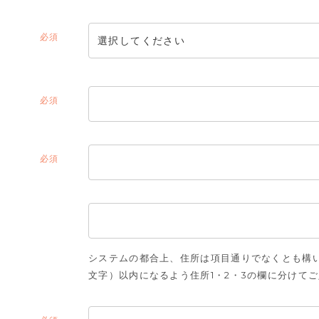
(必
須)
(必
須)
(必
須)
システムの都合上、住所は項目通りでなくとも構い
文字）以内になるよう住所1・2・3の欄に分けて