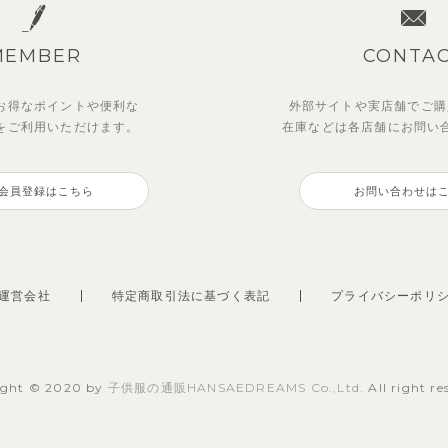
MEMBER
CONTA
お得なポイントや
便利な
外部サイトや実店舗でご購
を
ご利用いただけます。
在庫などは各店舗に
お問い
会員登録はこちら
お問い合わせは
運営会社
特定商取引法に基づく表記
プライバシーポリ
ight © 2020 by
子供服の通販HANSAEDREAMS Co.,Ltd.
All right re