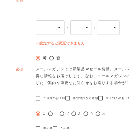
(必
須)
※設定すると変更できません
可
否
メールマガジンでは新製品やセール情報、メール
(必
得な情報をお届けします。
なお、メールマガジン
須)
じたご案内や重要なお知らせをお送りする場合が
ご自身のお子様
孫や甥姪など親類
友人知人のお子
0
1
2
3
4
5
男の子
女の子