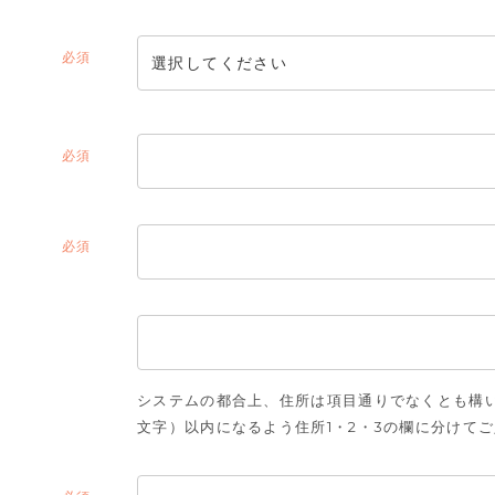
(必
須)
(必
須)
(必
須)
システムの都合上、住所は項目通りでなくとも構い
文字）以内になるよう住所1・2・3の欄に分けて