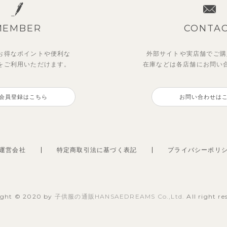
MEMBER
CONTA
お得なポイントや
便利な
外部サイトや実店舗でご購
を
ご利用いただけます。
在庫などは各店舗に
お問い
会員登録はこちら
お問い合わせは
運営会社
特定商取引法に基づく表記
プライバシーポリ
ight © 2020 by
子供服の通販HANSAEDREAMS Co.,Ltd.
All right re