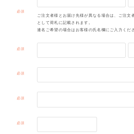
(必
ご注文者様とお届け先様が異なる場合は、ご注文
須)
として荷札に記載されます。
連名ご希望の場合はお客様の氏名欄にご入力くだ
(必
須)
(必
須)
(必
須)
(必
須)