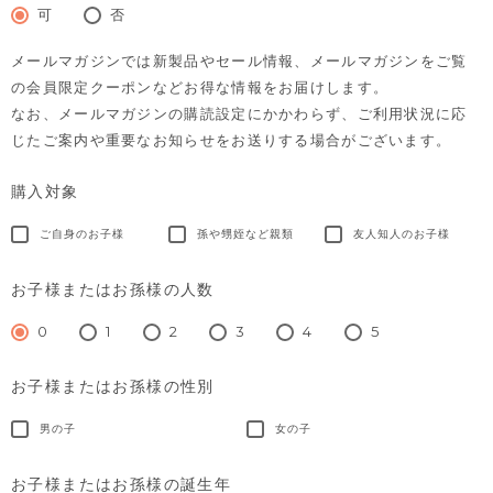
須)
可
否
メールマガジンでは新製品やセール情報、メールマガジンをご覧
の会員限定クーポンなどお得な情報をお届けします。
なお、メールマガジンの購読設定にかかわらず、ご利用状況に応
じたご案内や重要なお知らせをお送りする場合がございます。
購入対象
ご自身のお子様
孫や甥姪など親類
友人知人のお子様
お子様またはお孫様の人数
0
1
2
3
4
5
お子様またはお孫様の性別
男の子
女の子
お子様またはお孫様の誕生年