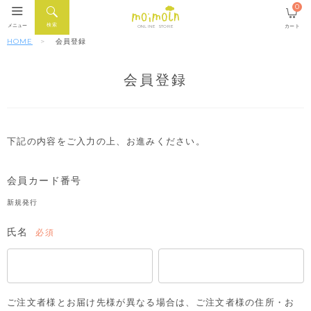
0
検索
メニュー
カート
ONLINE STORE
HOME
会員登録
会員登録
下記の内容をご入力の上、お進みください。
会員カード番号
新規発行
氏名
(必
須)
ご注文者様とお届け先様が異なる場合は、ご注文者様の住所・お