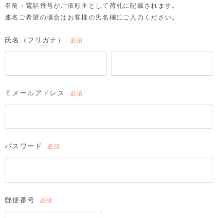
名前・電話番号がご依頼主として荷札に記載されます。
連名ご希望の場合はお客様の氏名欄にご入力ください。
氏名（フリガナ）
(必
須)
Ｅメールアドレス
(必
須)
パスワード
(必
須)
郵便番号
(必
須)