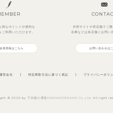
MEMBER
CONTA
お得なポイントや
便利な
外部サイトや実店舗でご購
を
ご利用いただけます。
在庫などは各店舗に
お問い
会員登録はこちら
お問い合わせは
運営会社
特定商取引法に基づく表記
プライバシーポリ
ight © 2020 by
子供服の通販HANSAEDREAMS Co.,Ltd.
All right re