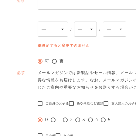
(必
須)
※設定すると変更できません
可
否
メールマガジンでは新製品やセール情報、メール
(必
得な情報をお届けします。
なお、メールマガジン
須)
じたご案内や重要なお知らせをお送りする場合が
ご自身のお子様
孫や甥姪など親類
友人知人のお子
0
1
2
3
4
5
男の子
女の子