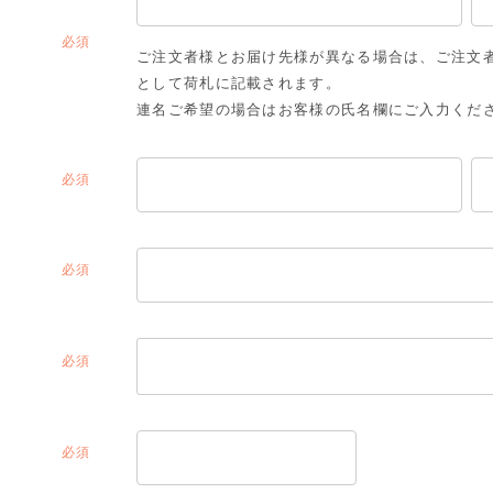
(必
ご注文者様とお届け先様が異なる場合は、ご注文
須)
として荷札に記載されます。
連名ご希望の場合はお客様の氏名欄にご入力くだ
(必
須)
(必
須)
(必
須)
(必
須)