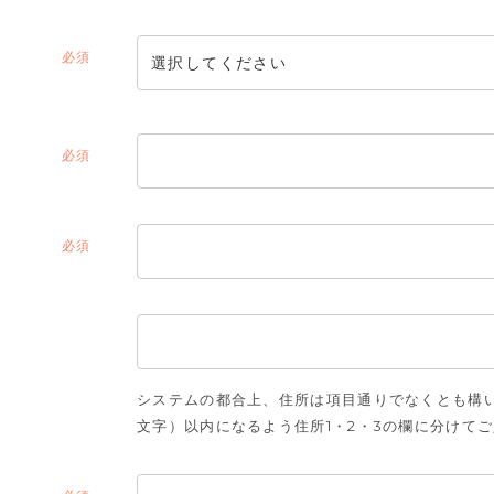
(必
須)
(必
須)
(必
須)
システムの都合上、住所は項目通りでなくとも構い
文字）以内になるよう住所1・2・3の欄に分けて