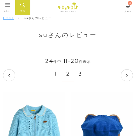
0
検索
メニュー
カート
ONLINE STORE
HOME
suさんのレビュー
suさんのレビュー
24
11
-
20
件中
件表示
1
2
3