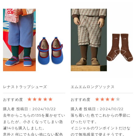
レナストラップシューズ
エムエムロングソックス
購入者
投稿日
2024/10/22
購入者
投稿日
2024/10/22
去年からこちらの135を履かせてい
落ち着いた色でこれからの季節に
ましたが、小さくなってしまい急
ぴったりです。

遽140も購入しました。

イニシャルのワンポイントだけな
意外と何にでも合い他にない配色
ので無地感覚で使えそうです。