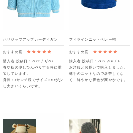
ハリジップアップカーディガン
フィラインニットベレー帽
購入者
投稿日
2025/11/20
購入者
投稿日
2025/06/16
春や秋の少しひんやりする時に重
お洋服とお揃いで購入しました。

宝しています。

薄手のニットなので暑苦しくな
身長90センチ程でサイズ100が少
く、鮮やかな青色が爽やかです。
し大きいくらいです。