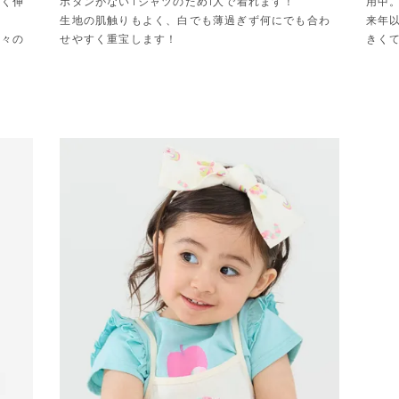
よく伸
ボタンがないTシャツのため1人で着れます！

用中。
生地の肌触りもよく、白でも薄過ぎず何にでも合わ
来年
蝶々の
せやすく重宝します！
きく