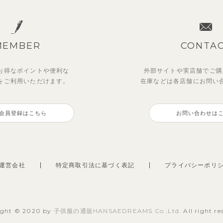
MEMBER
CONTA
お得なポイントや
便利な
外部サイトや実店舗でご購
を
ご利用いただけます。
在庫などは各店舗に
お問い
会員登録はこちら
お問い合わせは
運営会社
特定商取引法に基づく表記
プライバシーポリ
ight © 2020 by
子供服の通販HANSAEDREAMS Co.,Ltd.
All right re