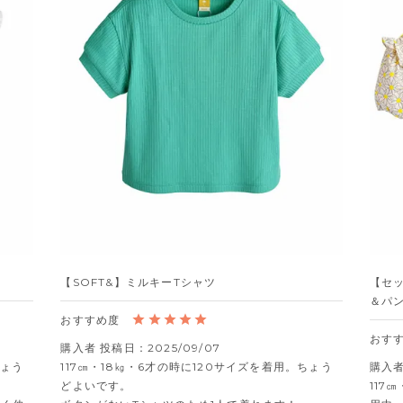
【SOFT&】ミルキーTシャツ
【セ
＆パ
購入者
投稿日
2025/09/07
ちょう
117㎝・18㎏・6才の時に120サイズを着用。ちょう
購入
どよいです。

117