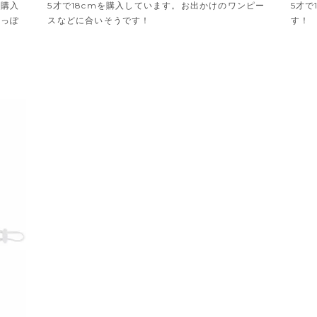
を購入
5才で18cmを購入しています。お出かけのワンピー
5才で
着っぽ
スなどに合いそうです！
す！