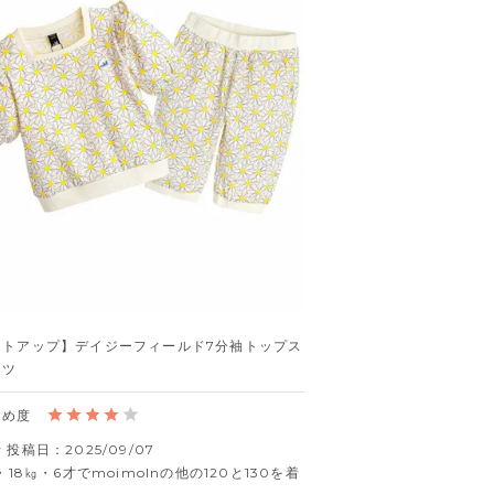
ットアップ】デイジーフィールド7分袖トップス
ンツ
者
投稿日
2025/09/07
㎝・18㎏・6才でmoimolnの他の120と130を着