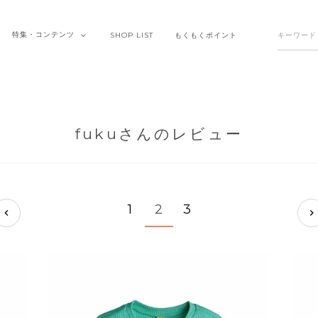
特集・
コンテンツ
SHOP
LIST
もくもく
ポイント
fukuさんのレビュー
1
2
3