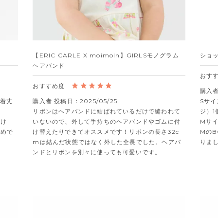
【ERIC CARLE X moimoln】GIRLSモノグラム
ショ
ヘアバンド
購入
、着丈
購入者
投稿日
2025/05/25
Sサイ


リボンはヘアバンドに結ばれているだけで縫われて
ジ）1
いけ
いないので、外して手持ちのヘアバンドやゴムに付
Mサイ
すめで
け替えたりできてオススメです！リボンの長さ32c
MのB
mは結んだ状態ではなく外した全長でした。ヘアバ
りま
ンドとリボンを別々に使っても可愛いです。