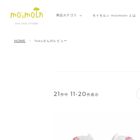
商品
カテゴリ
モイモルン
moimoln とは
ONLINE STORE
HOME
fukuさんのレビュー
21
11
-
20
件中
件表示