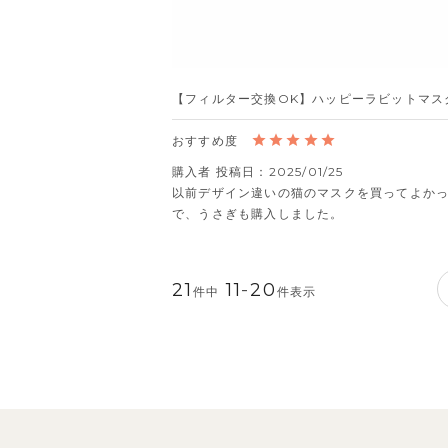
【フィルター交換OK】ハッピーラビットマス
購入者
投稿日
2025/01/25
以前デザイン違いの猫のマスクを買ってよか
で、うさぎも購入しました。
21
11
-
20
件中
件表示