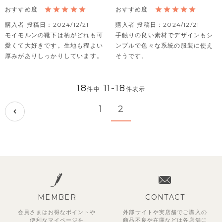
購入者
投稿日
2024/12/21
購入者
投稿日
2024/12/21
モイモルンの靴下は柄がどれも可
手触りの良い素材でデザインもシ
愛くて大好きです。生地も程よい
ンプルで色々な系統の服装に使え
厚みがありしっかりしています。
そうです。
18
11
-
18
件中
件表示
1
2
MEMBER
CONTACT
会員さまはお得なポイントや
外部サイトや実店舗でご購入の
便利な
マイページを
商品不良や
在庫などは各店舗に