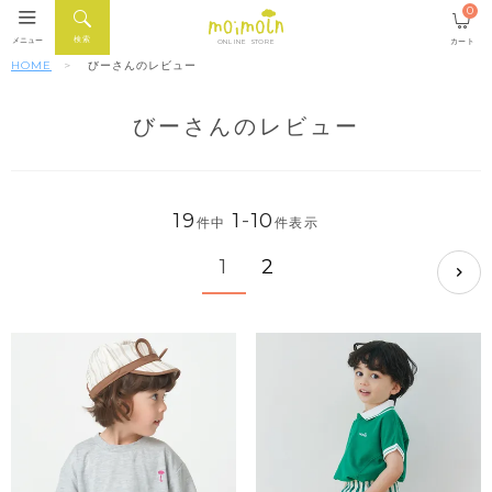
0
検索
メニュー
カート
ONLINE STORE
HOME
びーさんのレビュー
びーさんのレビュー
19
1
-
10
件中
件表示
1
2