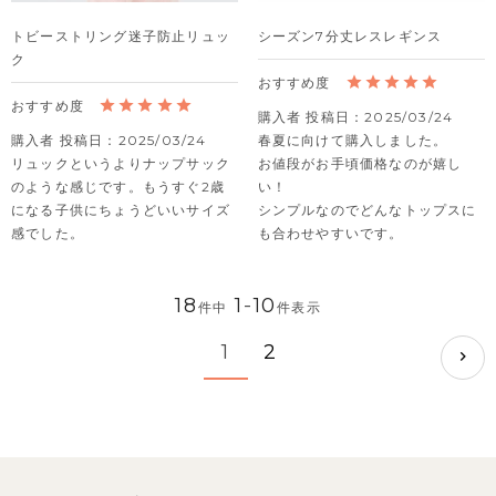
トビーストリング迷子防止リュッ
シーズン7分丈レスレギンス
ク
購入者
投稿日
2025/03/24
購入者
投稿日
2025/03/24
春夏に向けて購入しました。

リュックというよりナップサック
お値段がお手頃価格なのが嬉し
のような感じです。もうすぐ2歳
い！

になる子供にちょうどいいサイズ
シンプルなのでどんなトップスに
感でした。
も合わせやすいです。
18
1
-
10
件中
件表示
1
2