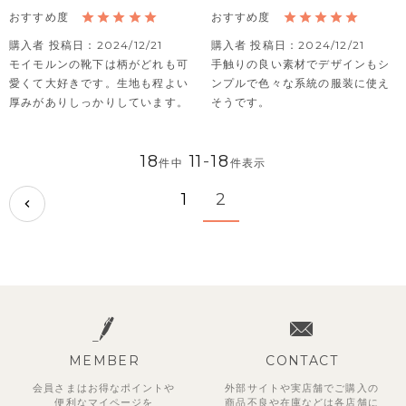
購入者
投稿日
2024/12/21
購入者
投稿日
2024/12/21
モイモルンの靴下は柄がどれも可
手触りの良い素材でデザインもシ
愛くて大好きです。生地も程よい
ンプルで色々な系統の服装に使え
厚みがありしっかりしています。
そうです。
18
11
-
18
件中
件表示
1
2
MEMBER
CONTACT
会員さまはお得なポイントや
外部サイトや実店舗でご購入の
便利な
マイページを
商品不良や
在庫などは各店舗に