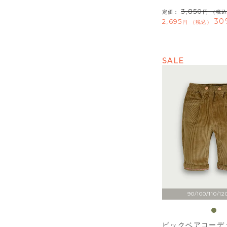
3,850
定価：
（税込
30
2,695
税込
SALE
90/100/110/12
ビックベアコーデ