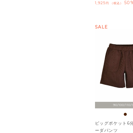
50%
1,925
税込
SALE
90/100/110/
ビッグポケット6
ーダパンツ