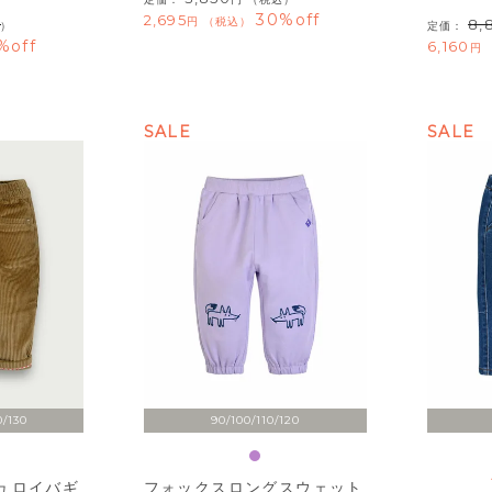
30%off
2,695
税込
8,
）
定価：
%off
6,160
SALE
SALE
0/130
90/100/110/120
ュロイバギ
フォックスロングスウェット