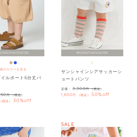
0/100/110/120/130
90/100/110/120/130
他のカラーを見る
サンシャインシアサッカーシ
ダイルボート6分丈パ
ョートパンツ
3,300
定価：
（税込）
50%off
850
1,650
（税込）
税込
30%off
税込
SALE