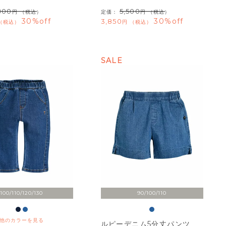
800
5,500
（税込）
定価：
（税込）
30%off
30%off
3,850
税込
税込
SALE
100/110/120/130
90/100/110
他のカラーを見る
ルピーデニム5分丈パンツ