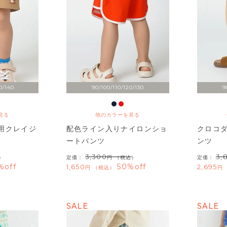
0/140
90/100/110/120/130
9
見る
他のカラーを見る
用クレイジ
配色ライン入りナイロンショ
クロコ
ートパンツ
ンツ
3,300
3,
）
定価：
（税込）
定価：
%off
50%off
1,650
2,695
税込
SALE
SALE