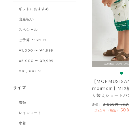
ギフトにおすすめ
出産祝い
スペシャル
ご予算 〜 ¥999
¥1,000 〜 ¥4,999
¥5,000 〜 ¥9,999
80/90/100/110/1
¥10,000 〜
【MOEMUSISAN
サイズ
moimoln】MI
り替えショートパ
衣類
3,850
定価：
（税込
50%
1,925
税込
レインコート
水着