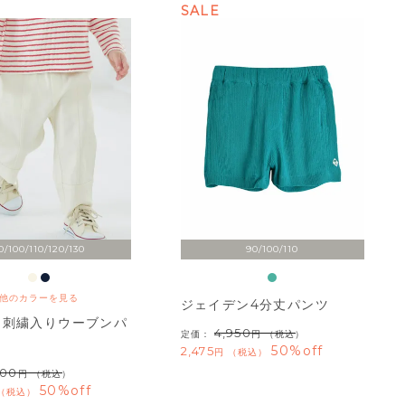
SALE
0/100/110/120/130
90/100/110
他のカラーを見る
ジェイデン4分丈パンツ
ン刺繍入りウーブンパ
4,950
定価：
（税込）
50%off
2,475
税込
500
（税込）
50%off
税込