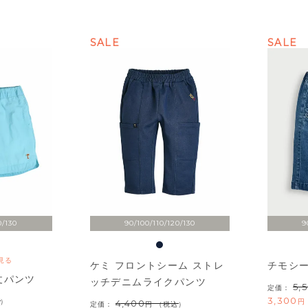
SALE
SALE
0/130
90/100/110/120/130
9
見る
ケミ フロントシーム ストレ
チモシ
丈パンツ
ッチデニムライクパンツ
5,
定価：
3,300
）
4,400
定価：
（税込）