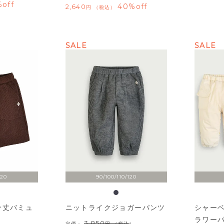
off
40%off
2,640
税込
SALE
SALE
120
90/100/110/120
分丈バミュ
ニットライクジョガーパンツ
シャー
ラワー
3,850
定価：
（税込）