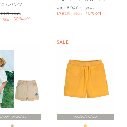
デニムパンツ
5,940
定価：
（税込）
70%off
600
1,782
（税込）
税込
50%off
税込
SALE
0/100/110/120/130
100/90/110/120