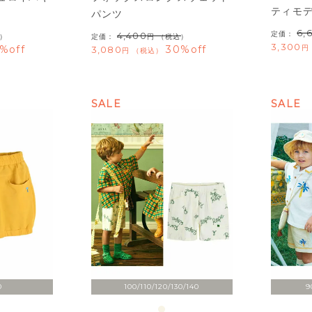
ティモ
パンツ
6,
定価：
4,400
）
定価：
（税込）
3,300
%off
30%off
3,080
税込
SALE
SALE
0
100/110/120/130/140
9