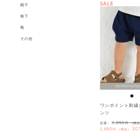
SALE
帽子
靴下
靴
その他
90/100/110/12
ワンポイント刺繍
ンツ
3,850
定価：
（税込
30
2,695
税込