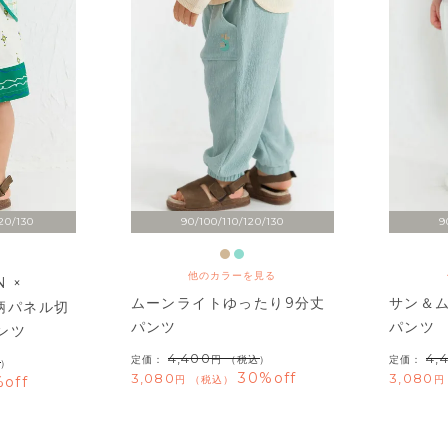
20/130
90/100/110/120/130
9
他のカラーを見る
 ×
ムーンライトゆったり9分丈
サン＆
X柄パネル切
パンツ
パンツ
ンツ
4,400
4,
定価：
（税込）
定価：
）
30%off
3,080
3,080
off
税込