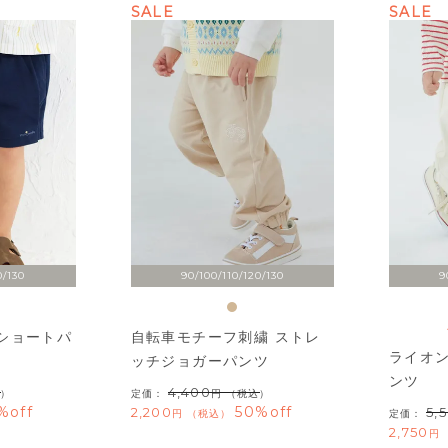
SALE
SALE
0/130
90/100/110/120/130
9
ショートパ
自転車モチーフ刺繍 ストレ
ライオ
ッチジョガーパンツ
ンツ
4,400
）
定価：
（税込）
%off
50%off
2,200
5,
税込
定価：
2,750