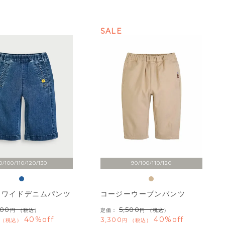
SALE
0/100/110/120/130
90/100/110/120
ーワイドデニムパンツ
コージーウーブンパンツ
500
5,500
（税込）
定価：
（税込）
40%off
40%off
3,300
税込
税込