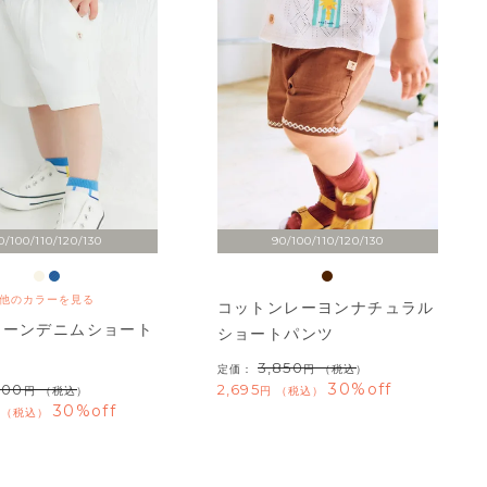
0/100/110/120/130
90/100/110/120/130
他のカラーを見る
コットンレーヨンナチュラル
ムーンデニムショート
ショートパンツ
3,850
定価：
（税込）
30%off
400
2,695
（税込）
税込
30%off
税込