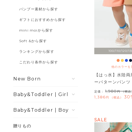
バンブー素材から探す
ギフトにおすすめから探す
mini moiから探す
Soft &から探す
100/110/120/13
ランキングから探す
こだわり条件から探す
他のカラーを
【はっ水】水陸両
New Born
ーパターンパンツ
1,980
定価：
（税込
Girl
30
1,386
税込
Boy
SALE
贈りもの