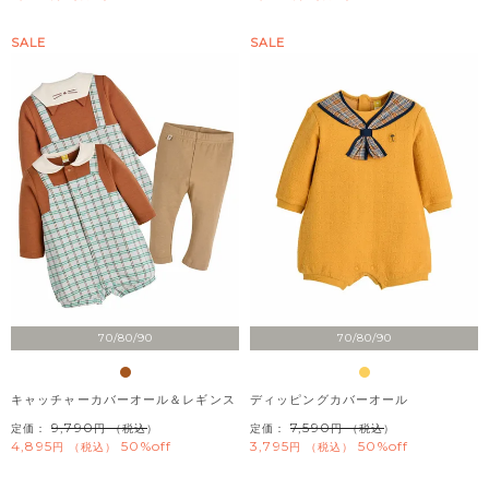
SALE
SALE
70/80/90
70/80/90
キャッチャーカバーオール＆レギンス
ディッピングカバーオール
9,790
7,590
定価：
（税込）
定価：
（税込）
4,895
50%off
3,795
50%off
税込
税込