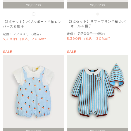
70/80/90
70/80/90
【2点セット】サマーマリン半袖カバ
【2点セット】バブルボート半袖ロン
ーオール＆帽子
パース＆帽子
7,700
7,700
定価：
（税込）
定価：
（税込）
5,390
30%off
5,390
30%off
税込
税込
SALE
SALE