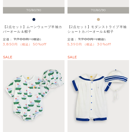
70/80/90
70/80/90
【2点セット】ムーンウェーブ半袖カ
【2点セット】モダンストライプ半袖
バーオール＆帽子
ショートカバーオール＆帽子
7,700
7,700
定価：
（税込）
定価：
（税込）
3,850
50%off
5,390
30%off
税込
税込
SALE
SALE