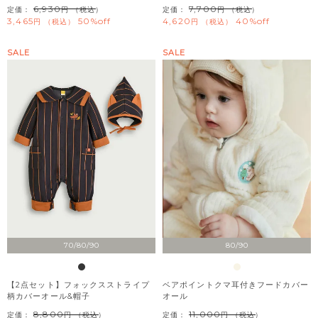
6,930
7,700
定価：
（税込）
定価：
（税込）
3,465
50%off
4,620
40%off
税込
税込
SALE
SALE
70/80/90
80/90
【2点セット】フォックスストライプ
ベアポイントクマ耳付きフードカバー
柄カバーオール&帽子
オール
8,800
11,000
定価：
（税込）
定価：
（税込）