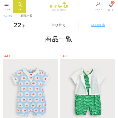
0
アカウン
検索
メニュー
カート
ONLINE STORE
ト
HOME
商品一覧
22
並び替え
詳細検索
件
人気順
新着順
価格が安い順
商品一覧
SALE
SALE