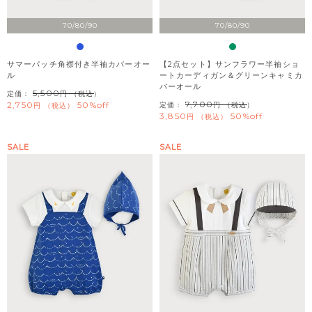
70/80/90
70/80/90
サマーパッチ角襟付き半袖カバーオー
【2点セット】サンフラワー半袖ショ
ル
ートカーディガン＆グリーンキャミカ
バーオール
5,500
定価：
（税込）
7,700
2,750
50%off
定価：
（税込）
税込
3,850
50%off
税込
SALE
SALE