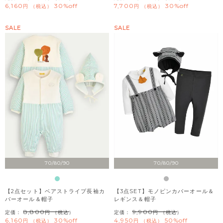
6,160
30%off
7,700
30%off
税込
税込
SALE
SALE
70/80/90
70/80/90
【2点セット】ベアストライプ長袖カ
【3点SET】モノピンカバーオール＆
バーオール＆帽子
レギンス＆帽子
8,800
9,900
定価：
（税込）
定価：
（税込）
6,160
30%off
4,950
50%off
税込
税込