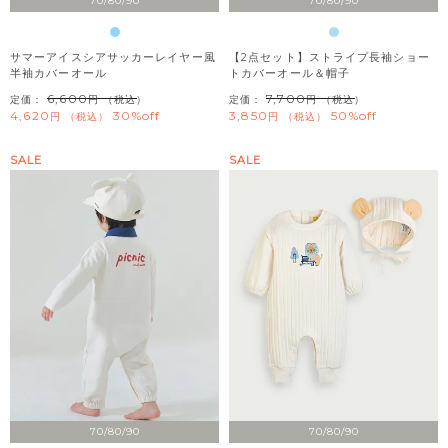
70/80/90
70/80/90
サマーアイスシアサッカーレイヤー風
【2点セット】ストライプ長袖ショー
半袖カバーオール
トカバーオール＆帽子
6,600
7,700
定価：
（税込）
定価：
（税込）
4,620
30%off
3,850
50%off
税込
税込
SALE
SALE
70/80/90
70/80/90