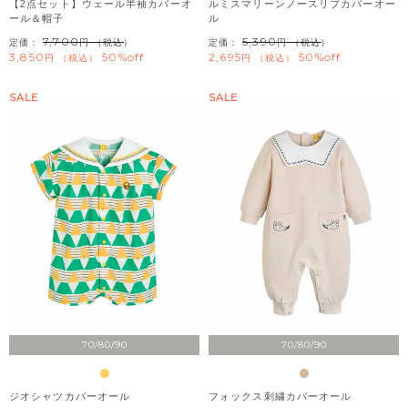
【2点セット】ウェール半袖カバーオ
ルミスマリーンノースリブカバーオー
ール＆帽子
ル
7,700
5,390
定価：
（税込）
定価：
（税込）
3,850
50%off
2,695
50%off
税込
税込
SALE
SALE
70/80/90
70/80/90
ジオシャツカバーオール
フォックス刺繍カバーオール