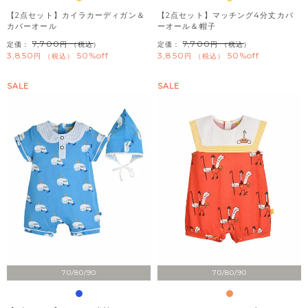
【2点セット】カイラカーディガン＆
【2点セット】マッチング4分丈カバ
カバーオール
ーオール＆帽子
7,700
7,700
定価：
（税込）
定価：
（税込）
3,850
50%off
3,850
50%off
税込
税込
SALE
SALE
70/80/90
70/80/90