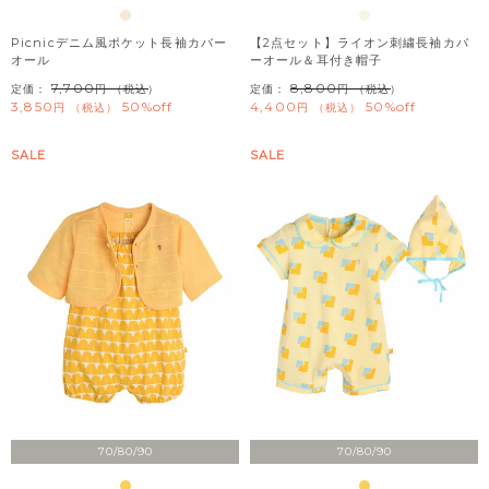
Picnicデニム風ポケット長袖カバー
【2点セット】ライオン刺繍長袖カバ
オール
ーオール＆耳付き帽子
7,700
8,800
定価：
（税込）
定価：
（税込）
3,850
50%off
4,400
50%off
税込
税込
SALE
SALE
70/80/90
70/80/90