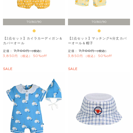
70/80/90
70/80/90
【2点セット】カイラカーディガン＆
【2点セット】マッチング4分丈カバ
カバーオール
ーオール＆帽子
7,700
7,700
定価：
（税込）
定価：
（税込）
3,850
50%off
3,850
50%off
税込
税込
SALE
SALE