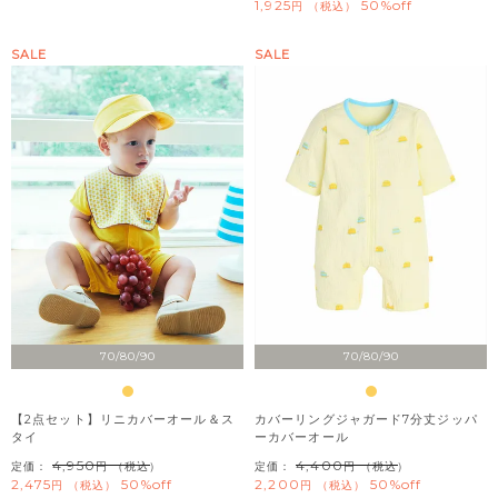
1,925
50%off
税込
SALE
SALE
70/80/90
70/80/90
【2点セット】リニカバーオール＆ス
カバーリングジャガード7分丈ジッパ
タイ
ーカバーオール
4,950
4,400
定価：
（税込）
定価：
（税込）
2,475
50%off
2,200
50%off
税込
税込