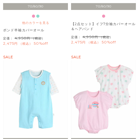
70/80/90
70/80/90
他のカラーを見る
【2点セット】イフ7分袖カバーオール
＆ヘアバンド
ポンド半袖カバーオール
4,950
定価：
（税込）
4,950
定価：
（税込）
2,475
50%off
税込
2,475
50%off
税込
SALE
SALE