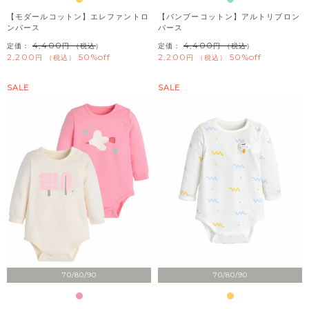
【モダールコットン】エレファントロ
【バンブーコットン】アルトリブロン
ンパース
パース
4,400
4,400
定価：
（税込）
定価：
（税込）
2,200
50%off
2,200
50%off
税込
税込
SALE
SALE
70/80/90
70/80/90