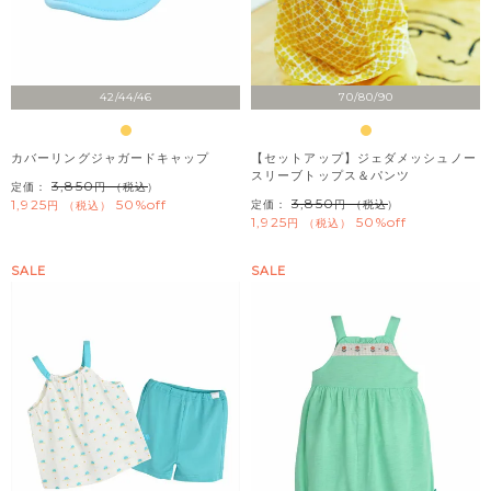
42/44/46
70/80/90
カバーリングジャガードキャップ
【セットアップ】ジェダメッシュノー
スリーブトップス＆パンツ
3,850
定価：
（税込）
3,850
1,925
50%off
定価：
（税込）
税込
1,925
50%off
税込
SALE
SALE