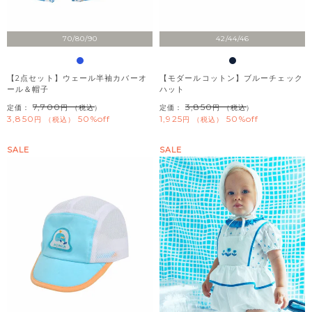
70/80/90
42/44/46
【2点セット】ウェール半袖カバーオ
【モダールコットン】ブルーチェック
ール＆帽子
ハット
7,700
3,850
定価：
（税込）
定価：
（税込）
3,850
50%off
1,925
50%off
税込
税込
SALE
SALE