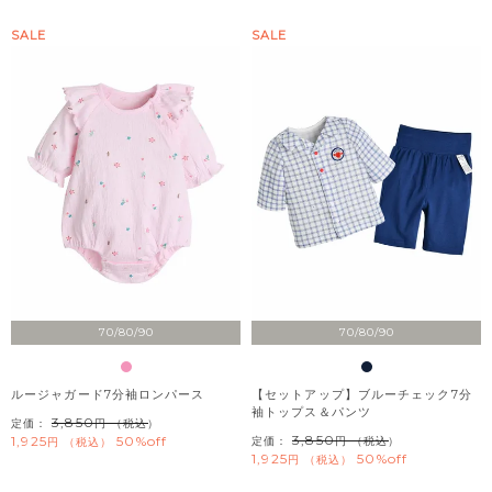
SALE
SALE
70/80/90
70/80/90
ルージャガード7分袖ロンパース
【セットアップ】ブルーチェック7分
袖トップス＆パンツ
3,850
定価：
（税込）
3,850
1,925
50%off
定価：
（税込）
税込
1,925
50%off
税込