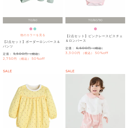
70/80
70/80/90
他のカラーを見る
【2点セット】ピンクレースビスチェ
＆ロンパース
【2点セット】ボーダーロンパース＆
パンツ
6,600
定価：
（税込）
3,300
50%off
税込
5,500
定価：
（税込）
2,750
50%off
税込
SALE
SALE