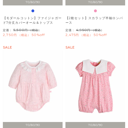
70/80/90
70/80/90
【モダールコットン】ファイジャガー
【2枚セット】スカラップ半袖ロンパ
ド7分丈カバーオール＆トップス
ース
5,500
4,950
定価：
（税込）
定価：
（税込）
2,750
50%off
2,475
50%off
税込
税込
SALE
SALE
70/80/90
70/80/90