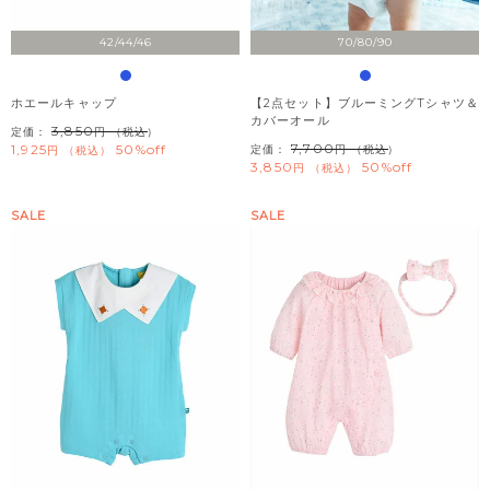
42/44/46
70/80/90
ホエールキャップ
【2点セット】ブルーミングTシャツ＆
カバーオール
3,850
定価：
（税込）
7,700
1,925
50%off
定価：
（税込）
税込
3,850
50%off
税込
SALE
SALE