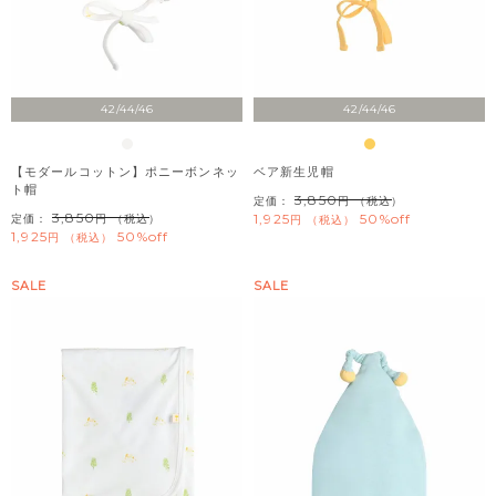
42/44/46
42/44/46
【モダールコットン】ポニーボンネッ
ベア新生児帽
ト帽
3,850
定価：
（税込）
3,850
1,925
50%off
定価：
（税込）
税込
1,925
50%off
税込
SALE
SALE