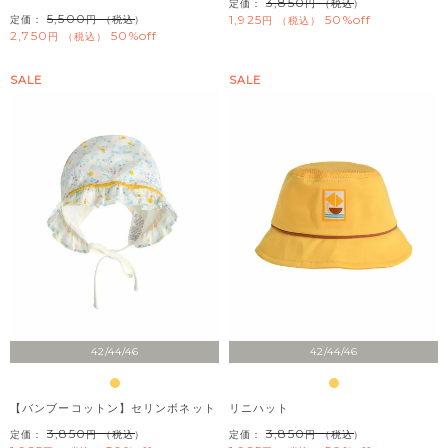
3,850
定価：
（税込）
5,500
1,925
50%off
定価：
（税込）
税込
2,750
50%off
税込
SALE
SALE
42/44/46
42/44/46
【バンブーコットン】セリンボネット
リニハット
3,850
3,850
定価：
（税込）
定価：
（税込）