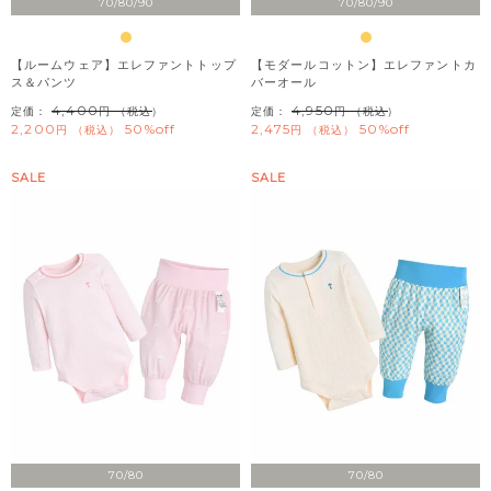
70/80/90
70/80/90
【ルームウェア】エレファントトップ
【モダールコットン】エレファントカ
ス＆パンツ
バーオール
4,400
4,950
定価：
（税込）
定価：
（税込）
2,200
50%off
2,475
50%off
税込
税込
SALE
SALE
70/80
70/80