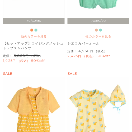
70/80/90
70/80/90
他のカラーを見る
他のカラーを見る
【セットアップ】ライジングメッシュ
シエラカバーオール
トップス＆パンツ
4,950
定価：
（税込）
3,850
2,475
50%off
定価：
（税込）
税込
1,925
50%off
税込
SALE
SALE