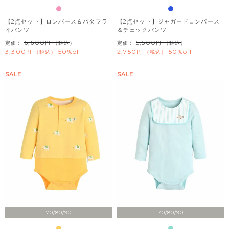
【2点セット】ロンパース＆バタフラ
【2点セット】ジャガードロンパース
イパンツ
＆チェックパンツ
6,600
5,500
定価：
（税込）
定価：
（税込）
3,300
50%off
2,750
50%off
税込
税込
SALE
SALE
70/80/90
70/80/90