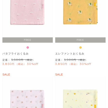
FREE
FREE
バタフライおくるみ
エレファントおくるみ
5,500
5,500
定価：
（税込）
定価：
（税込）
3,850
30%off
3,850
30%off
税込
税込
SALE
SALE