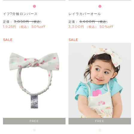
イフ7分袖ロンパース
レイラカバーオール
3,850
6,600
定価：
（税込）
定価：
（税込）
1,925
50%off
3,300
50%off
税込
税込
SALE
SALE
FREE
FREE