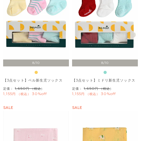
8/10
8/10
【3点セット】ベル新生児ソックス
【3点セット】ミドリ新生児ソックス
1,650
1,650
定価：
（税込）
定価：
（税込）
1,155
30%off
1,155
30%off
税込
税込
SALE
SALE