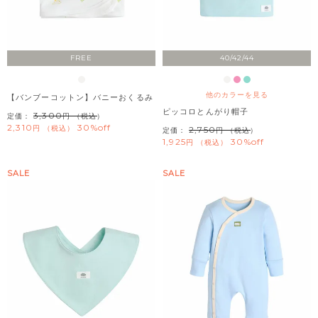
FREE
40/42/44
他のカラーを見る
【バンブーコットン】バニーおくるみ
ピッコロとんがり帽子
3,300
定価：
（税込）
2,310
30%off
税込
2,750
定価：
（税込）
1,925
30%off
税込
SALE
SALE