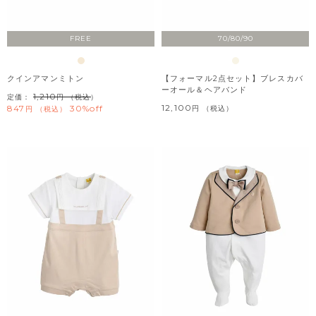
FREE
70/80/90
クインアマンミトン
【フォーマル2点セット】ブレスカバ
ーオール＆ヘアバンド
1,210
定価：
（税込）
12,100
847
30%off
税込
税込