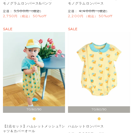
モノグラムロンパース&パンツ
モノグラムロンパース
5,500
4,400
定価：
（税込）
定価：
（税込）
2,750
50%off
2,200
50%off
税込
税込
SALE
SALE
70/80/90
70/80/90
【2点セット】ハムレットメッシュTシ
ハムレットロンパース
ャツ＆カバーオール