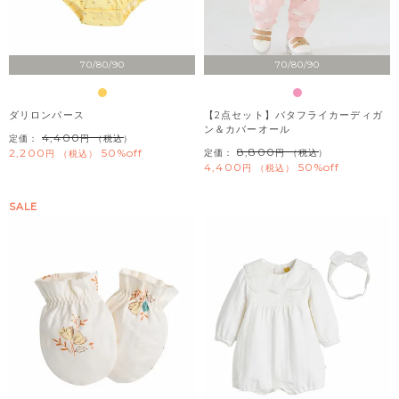
70/80/90
70/80/90
ダリロンパース
【2点セット】バタフライカーディガ
ン＆カバーオール
4,400
定価：
（税込）
8,800
2,200
50%off
定価：
（税込）
税込
4,400
50%off
税込
SALE