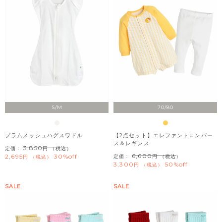
S/M
70/80
プラムメッシュハグスワドル
【2点セット】エレファントロンパー
ス＆レギンス
3,850
定価：
（税込）
6,600
2,695
30%off
定価：
（税込）
税込
3,300
50%off
税込
SALE
SALE