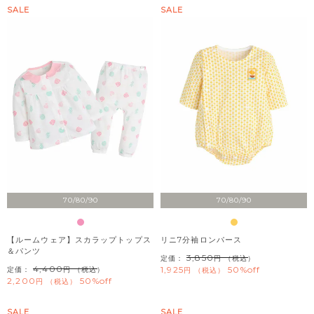
SALE
SALE
70/80/90
70/80/90
【ルームウェア】スカラップトップス
リニ7分袖ロンパース
＆パンツ
3,850
定価：
（税込）
4,400
1,925
50%off
定価：
（税込）
税込
2,200
50%off
税込
SALE
SALE