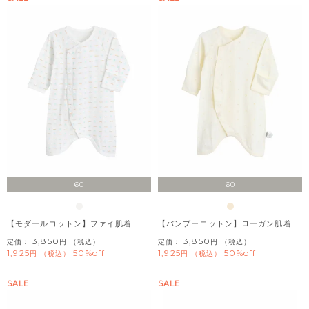
60
60
【モダールコットン】ファイ肌着
【バンブーコットン】ローガン肌着
3,850
3,850
定価：
（税込）
定価：
（税込）
1,925
50%off
1,925
50%off
税込
税込
SALE
SALE