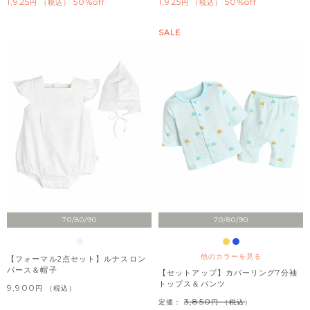
1,925
50%off
1,925
50%off
税込
税込
SALE
70/80/90
70/80/90
他のカラーを見る
【フォーマル2点セット】ルナスロン
パース＆帽子
【セットアップ】カバーリング7分袖
トップス＆パンツ
9,900
税込
3,850
定価：
（税込）