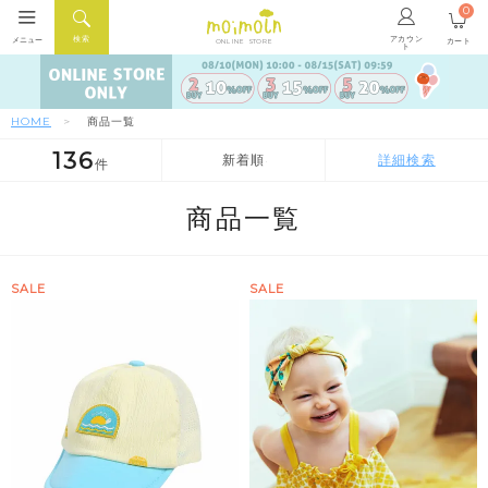
0
アカウン
検索
メニュー
カート
ONLINE STORE
ト
HOME
商品一覧
136
新着順
詳細検索
件
人気順
新着順
価格が安い順
商品一覧
SALE
SALE