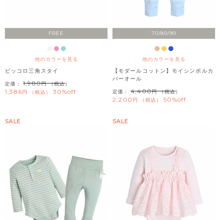
FREE
70/80/90
他のカラーを見る
他のカラーを見る
ピッコロ三角スタイ
【モダールコットン】モイシンボルカ
バーオール
1,980
定価：
（税込）
4,400
1,386
30%off
定価：
（税込）
税込
2,200
50%off
税込
SALE
SALE