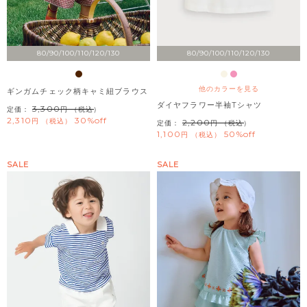
80/90/100/110/120/130
80/90/100/110/120/130
他のカラーを見る
ギンガムチェック柄キャミ紐ブラウス
ダイヤフラワー半袖Tシャツ
3,300
定価：
（税込）
2,310
30%off
税込
2,200
定価：
（税込）
1,100
50%off
税込
SALE
SALE