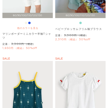
80/90/100/110/120/130
80/90/100/110/120/130
他のカラーを見る
ベビーブロッサムフリル袖ブラウス
マリンボーダーミニカラー半袖Tシャ
3,300
定価：
（税込）
ツ
2,310
30%off
税込
3,300
定価：
（税込）
1,650
50%off
税込
SALE
SALE