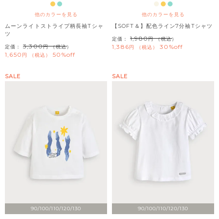
他のカラーを見る
他のカラーを見る
ムーンライトストライプ柄長袖Tシャ
【SOFT＆】配色ライン7分袖Tシャツ
ツ
1,980
定価：
（税込）
3,300
1,386
30%off
定価：
（税込）
税込
1,650
50%off
税込
SALE
SALE
90/100/110/120/130
90/100/110/120/130