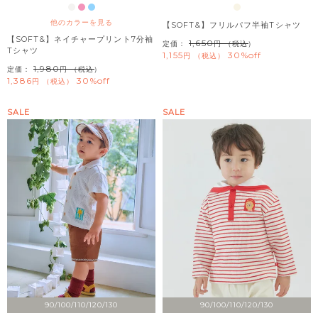
他のカラーを見る
【SOFT&】フリルパフ半袖Tシャツ
【SOFT&】ネイチャープリント7分袖
1,650
定価：
（税込）
Tシャツ
1,155
30%off
税込
1,980
定価：
（税込）
1,386
30%off
税込
SALE
SALE
90/100/110/120/130
90/100/110/120/130