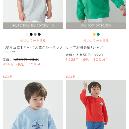
80/90/100/110/120/130/140
90/100/110/120/130
他のカラーを見る
他のカラーを見る
【吸汗速乾】BASIC天竺クルーネック
リーフ刺繍長袖Tシャツ
Tシャツ
3,850
定価：
（税込）
1,320
1,925
50%off
定価：
（税込）
税込
924
30%off
税込
SALE
SALE