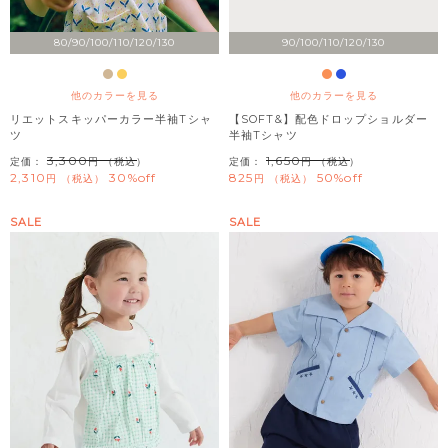
80/90/100/110/120/130
90/100/110/120/130
他のカラーを見る
他のカラーを見る
リエットスキッパーカラー半袖Tシャ
【SOFT&】配色ドロップショルダー
ツ
半袖Tシャツ
3,300
1,650
定価：
（税込）
定価：
（税込）
2,310
30%off
825
50%off
税込
税込
SALE
SALE