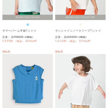
80/90/100/110/120
80/90/100/110/120/130
サマーパーム半袖Tシャツ
サンシャインノースリーブTシャツ
2,750
2,200
定価：
（税込）
定価：
（税込）
1,375
50%off
1,540
30%off
税込
税込
SALE
SALE