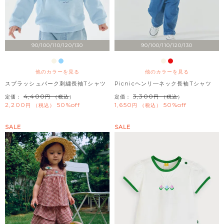
90/100/110/120/130
90/100/110/120/130
他のカラーを見る
他のカラーを見る
スプラッシュパーク刺繍長袖Tシャツ
Picnicヘンリ―ネック長袖Tシャツ
4,400
3,300
定価：
（税込）
定価：
（税込）
2,200
50%off
1,650
50%off
税込
税込
SALE
SALE