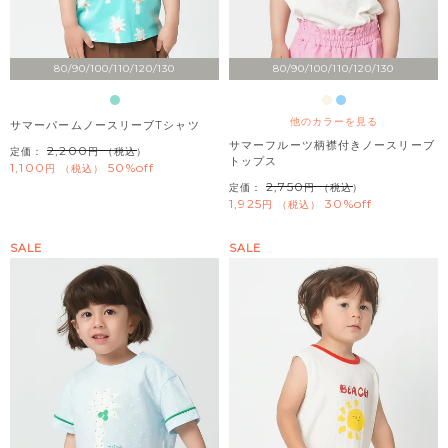
80/90/100/110/120/130
80/90/100/110/120/130
他のカラーを見る
サマーパームノースリーブTシャツ
サマーフルーツ柄襟付きノースリーブ
2,200
定価：
（税込）
トップス
1,100
50%off
税込
2,750
定価：
（税込）
1,925
30%off
税込
SALE
SALE