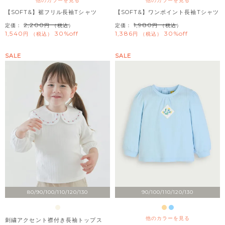
他のカラーを見る
他のカラーを見る
【SOFT&】裾フリル長袖Tシャツ
【SOFT&】ワンポイント長袖Tシャツ
2,200
1,980
定価：
（税込）
定価：
（税込）
1,540
30%off
1,386
30%off
税込
税込
SALE
SALE
80/90/100/110/120/130
90/100/110/120/130
他のカラーを見る
刺繍アクセント襟付き長袖トップス