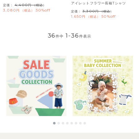
アイレットフラワー長袖Tシャツ
4,400
定価：
（税込）
3,080
30%off
税込
3,300
定価：
（税込）
1,650
50%off
税込
36
1
-
36
件中
件表示