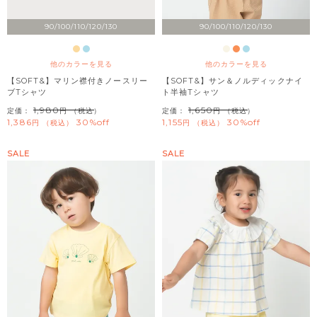
90/100/110/120/130
90/100/110/120/130
他のカラーを見る
他のカラーを見る
【SOFT&】マリン襟付きノースリー
【SOFT&】サン＆ノルディックナイ
ブTシャツ
ト半袖Tシャツ
1,980
1,650
定価：
（税込）
定価：
（税込）
1,386
30%off
1,155
30%off
税込
税込
SALE
SALE