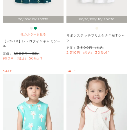
90/100/110/120/130
80/90/100/110/120/130
他のカラーを見る
リボンステッチフリル付き半袖Tシャ
ツ
【SOFT&】レトロダイヤキャミソー
ル
3,300
定価：
（税込）
2,310
30%off
税込
1,980
定価：
（税込）
990
50%off
税込
SALE
SALE