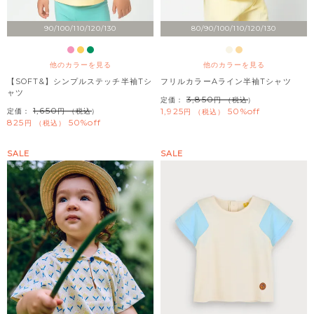
90/100/110/120/130
80/90/100/110/120/130
他のカラーを見る
他のカラーを見る
【SOFT&】シンプルステッチ半袖Tシ
フリルカラーAライン半袖Tシャツ
ャツ
3,850
定価：
（税込）
1,650
1,925
50%off
定価：
（税込）
税込
825
50%off
税込
SALE
SALE