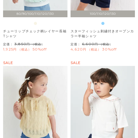
80/90/100/110/120/130
100/110/120/130
チューリップチェック柄レイヤー長袖
スターフィッシュ刺繍付きオープンカ
Tシャツ
ラー半袖シャツ
3,850
6,600
定価：
（税込）
定価：
（税込）
1,925
50%off
4,620
30%off
税込
税込
SALE
SALE