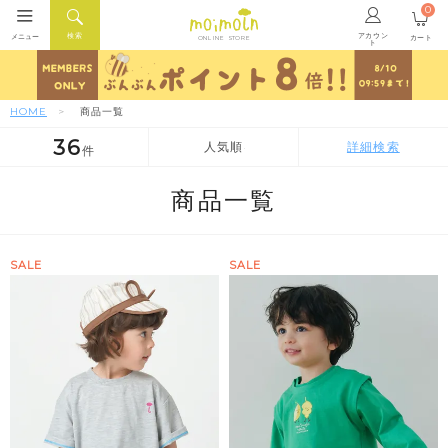
0
アカウン
検索
メニュー
カート
ONLINE STORE
ト
HOME
商品一覧
36
人気順
詳細検索
件
人気順
新着順
価格が安い順
商品一覧
SALE
SALE