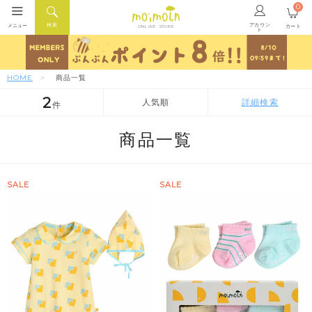
0
アカウン
検索
メニュー
カート
ONLINE STORE
ト
HOME
商品一覧
2
人気順
詳細検索
件
人気順
新着順
価格が安い順
商品一覧
SALE
SALE