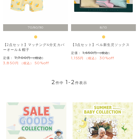
70/80/90
8/10
【2点セット】マッチング4分丈カバ
【3点セット】ベル新生児ソックス
ーオール＆帽子
1,650
定価：
（税込）
7,700
1,155
30%off
定価：
（税込）
税込
3,850
50%off
税込
2
1
-
2
件中
件表示