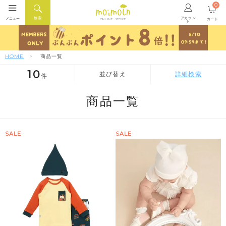
0
アカウン
検索
メニュー
カート
ONLINE STORE
ト
HOME
商品一覧
10
並び替え
詳細検索
件
人気順
新着順
価格が安い順
商品一覧
SALE
SALE