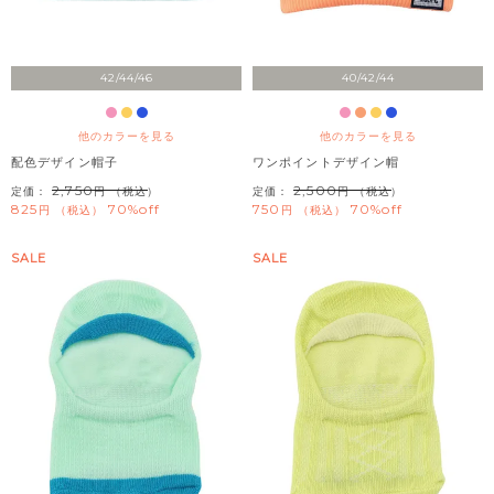
42/44/46
40/42/44
他のカラーを見る
他のカラーを見る
配色デザイン帽子
ワンポイントデザイン帽
2,750
2,500
定価：
（税込）
定価：
（税込）
825
70%off
750
70%off
税込
税込
SALE
SALE