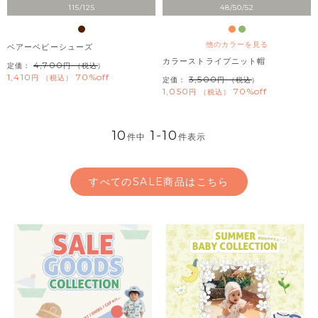
115/125
48/50/52
他のカラーを見る
ベアーベビーシューズ
カラーストライプニット帽
4,700
定価：
（税込）
1,410
70%off
税込
3,500
定価：
（税込）
1,050
70%off
税込
10
1
-
10
件中
件表示
すべてのSALE商品はこちら