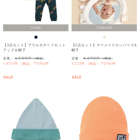
70/80
70/80/90
【3点セット】アウルモチーフセット
【2点セット】マーメイドロンパース&
アップ＆帽子
帽子
4,900
4,070
定価：
（税込）
定価：
（税込）
1,470
70%off
1,221
70%off
税込
税込
SALE
SALE