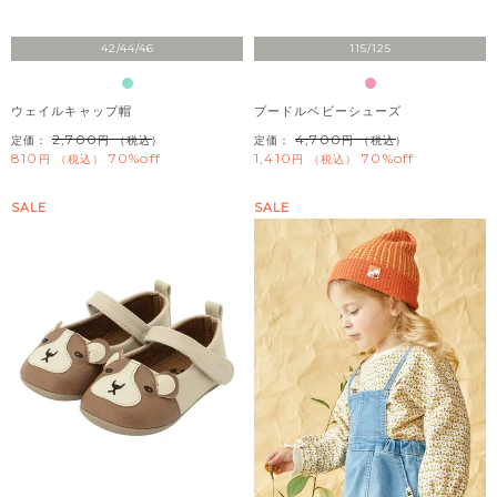
42/44/46
115/125
ウェイルキャップ帽
プードルベビーシューズ
2,700
4,700
定価：
（税込）
定価：
（税込）
810
70%off
1,410
70%off
税込
税込
SALE
SALE