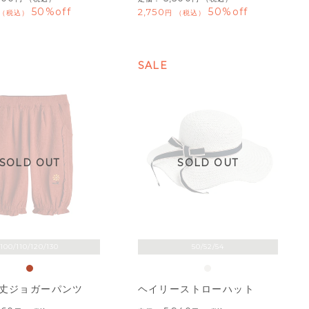
50%off
50%off
2,750
税込
税込
SALE
SOLD OUT
SOLD OUT
100/110/120/130
50/52/54
分丈ジョガーパンツ
ヘイリーストローハット