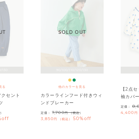
UT
SOLD OUT
0/130
90/100/110/120/130
見る
他のカラーを見る
【2点
アクセント
カラーラインフード付きウィ
袖カバ
ツ
ンドブレーカー
8,
定価：
7,700
4,400
）
定価：
（税込）
off
50%off
3,850
税込