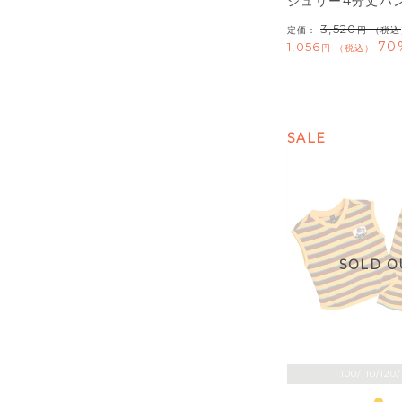
ジュリー4分丈パ
3,520
定価：
（税込
70
1,056
税込
SALE
SOLD O
100/110/120/