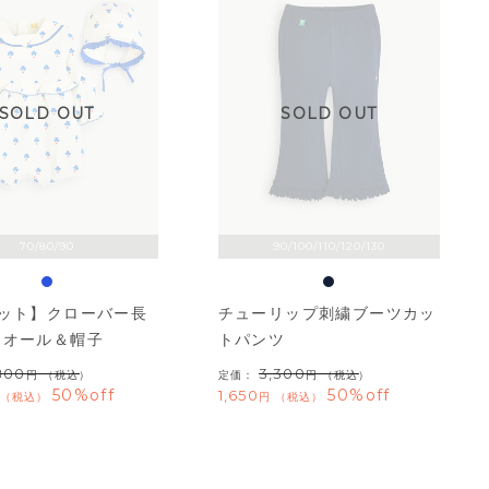
SOLD OUT
SOLD OUT
70/80/90
90/100/110/120/130
セット】クローバー長
チューリップ刺繍ブーツカッ
ーオール＆帽子
トパンツ
800
3,300
（税込）
定価：
（税込）
50%off
50%off
1,650
税込
税込