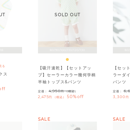
UT
SOLD OUT
/18
80/90/100/110/120/130
80/
見る
【吸汗速乾】【セットアッ
【セッ
クス
プ】セーラーカラー幾何学柄
ラーダ
半袖トップス&パンツ
パンツ
ff
4,950
6,
定価：
（税込）
定価：
50%off
2,475
3,300
税込
SALE
SALE