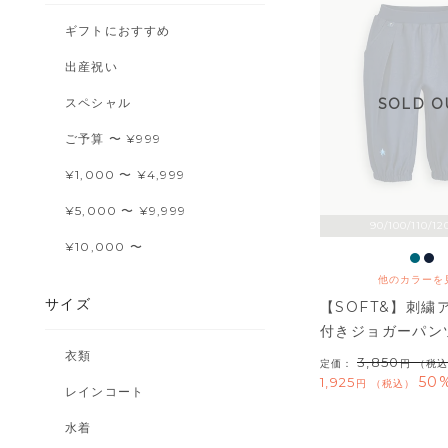
ギフトにおすすめ
出産祝い
スペシャル
SOLD O
ご予算 〜 ¥999
¥1,000 〜 ¥4,999
¥5,000 〜 ¥9,999
90/100/110/12
¥10,000 〜
他のカラーを
サイズ
【SOFT&】刺繍
付きジョガーパン
衣類
3,850
定価：
（税込
50%
1,925
税込
レインコート
水着