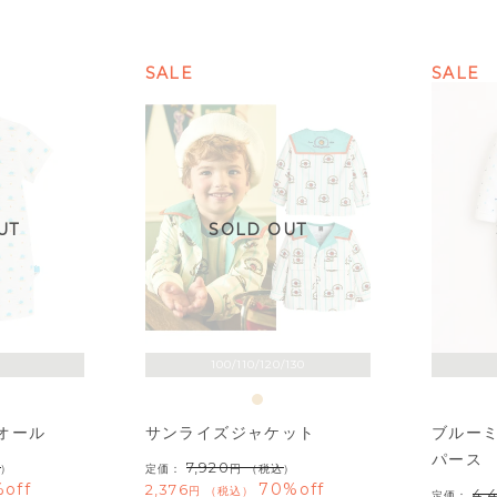
SALE
SALE
UT
SOLD OUT
100/110/120/130
オール
サンライズジャケット
ブルー
パース
7,920
）
定価：
（税込）
off
70%off
2,376
税込
4,
定価：