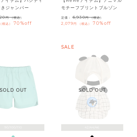
eアイテム】バシティ
【ReReアイテム】アニマル
付きジャンパー
モチーフプリントブルゾン
920
6,930
（税込）
定価：
（税込）
70%off
70%off
2,079
税込
税込
SALE
SOLD OUT
SOLD OUT
90/100/110
42/44/46