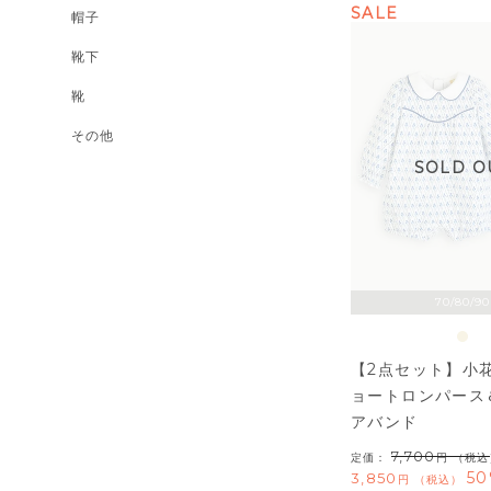
SALE
帽子
靴下
靴
その他
SOLD O
70/80/90
【2点セット】小
ョートロンパース
アバンド
7,700
定価：
（税込
50
3,850
税込