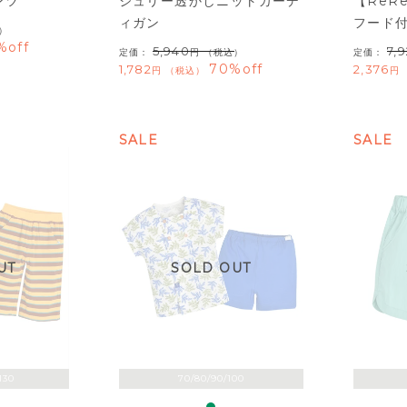
ンツ
ジュリー透かしニットカーデ
【ReR
ィガン
フード
）
%off
5,940
7,
定価：
（税込）
定価：
70%off
1,782
2,376
税込
SALE
SALE
UT
SOLD OUT
130
70/80/90/100