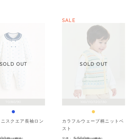
SALE
SOLD OUT
SOLD OUT
70/80/90
100/110/120/130
ミニスクエア長袖ロン
カラフルウェーブ柄ニットベ
スト
400
5,500
（税込）
定価：
（税込）