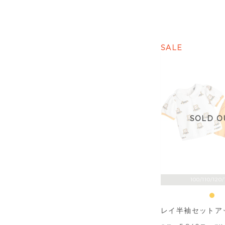
SALE
SOLD O
100/110/120/
レイ半袖セットア