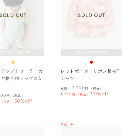
SOLD OUT
SOLD OUT
90/100/110/120/130
90/100/110/120/130
トアップ】セーラーカ
レッドボーダーリボン長袖T
イヤ柄半袖トップス&
シャツ
3,300
定価：
（税込）
50%off
1,650
税込
600
（税込）
50%off
税込
SALE