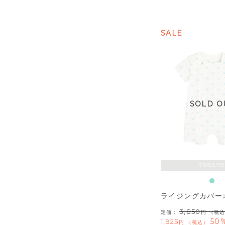
SALE
SOLD O
70/80/90
ライジングカバー
3,850
定価：
（税込
50%
1,925
税込