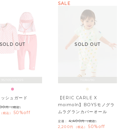
SALE
SOLD OUT
SOLD OUT
95/105/115/125
70/80/90
ラッシュガード
【ERIC CARLE X
moimoln】BOYSモノグラ
700
（税込）
ムラグランカバーオール
50%off
税込
4,400
定価：
（税込）
50%off
2,200
税込