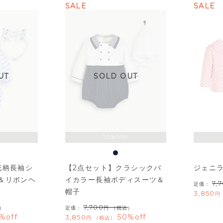
SALE
SALE
UT
SOLD OUT
70/80/90
花柄長袖シ
【2点セット】クラシックバ
ジェニ
＆リボンヘ
イカラー長袖ボディスーツ＆
7,
定価：
帽子
3,850
7,700
）
定価：
（税込）
%off
50%off
3,850
税込