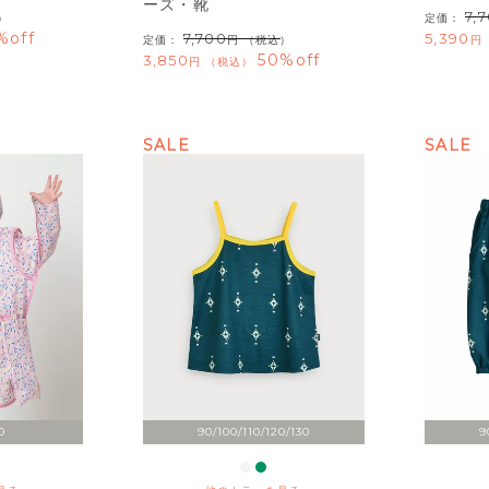
ーズ・靴
7,
）
定価：
%off
7,700
5,390
定価：
（税込）
50%off
3,850
税込
SALE
SALE
0
90/100/110/120/130
9