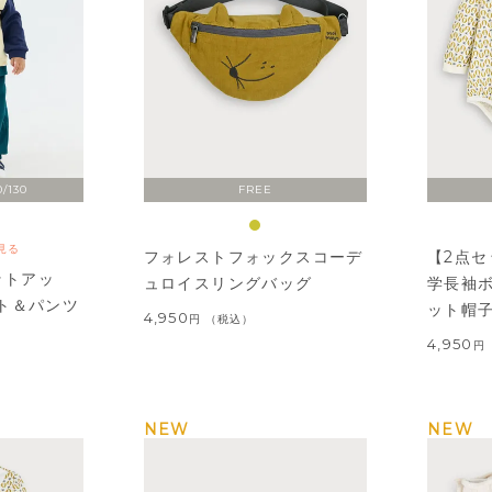
0/130
FREE
見る
フォレストフォックスコーデ
【2点
ットアッ
ュロイスリングバッグ
学長袖
ト＆パンツ
ット帽
4,950
税込
4,950
NEW
NEW