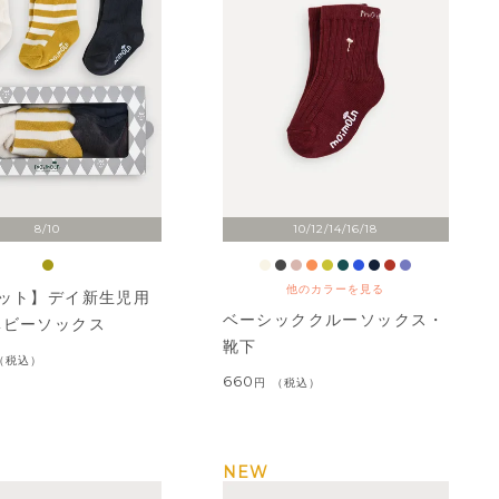
8/10
10/12/14/16/18
他のカラーを見る
セット】デイ新生児用
ベーシッククルーソックス・
ベビーソックス
靴下
税込
660
税込
NEW