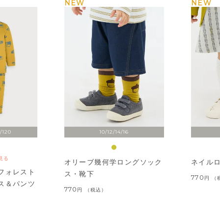
NEW
NEW
/120
10/12/14/16
見る
オリーブ幾何学ロングソック
ネイル
フォレスト
ス・靴下
770
ス＆パンツ
770
税込