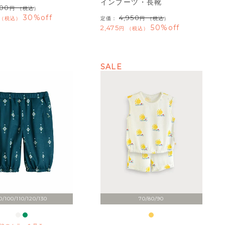
インブーツ・長靴
700
（税込）
30%off
4,950
税込
定価：
（税込）
50%off
2,475
税込
SALE
0/100/110/120/130
70/80/90