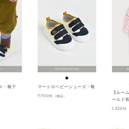
6
125/130/135/140
8
ス・靴下
マートロベビーシューズ・靴
【ルー
7,700
税込
ールド
1,320