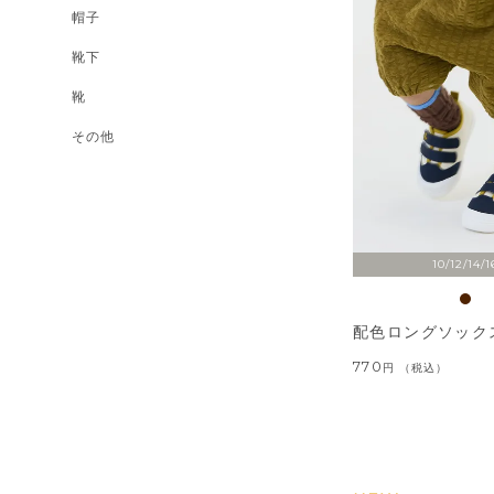
帽子
靴下
靴
その他
10/12/14/1
配色ロングソック
770
税込