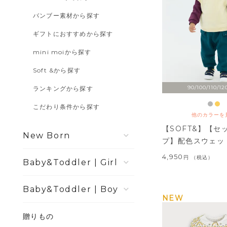
バンブー素材から探す
ギフトにおすすめから探す
mini moiから探す
Soft &から探す
90/100/110/12
ランキングから探す
こだわり条件から探す
他のカラーを
【SOFT&】【セ
New Born
プ】配色スウェッ
4,950
税込
Girl
Boy
NEW
贈りもの