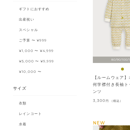
ギフトにおすすめ
出産祝い
スペシャル
ご予算 〜 ¥999
¥1,000 〜 ¥4,999
80/90/100/
¥5,000 〜 ¥9,999
¥10,000 〜
【ルームウェア】
何学襟付き長袖ト
サイズ
ンツ
3,300
税込
衣類
レインコート
NEW
水着