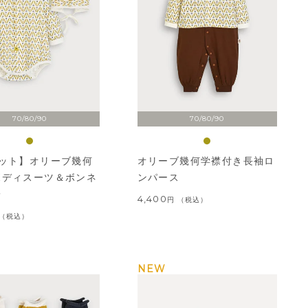
70/80/90
70/80/90
セット】オリーブ幾何
オリーブ幾何学襟付き長袖ロ
ボディスーツ＆ボンネ
ンパース
子
4,400
税込
税込
NEW