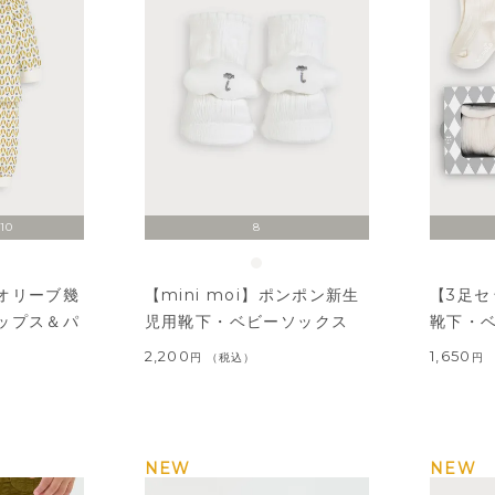
110
8
オリーブ幾
【mini moi】ポンポン新生
【3足
ップス＆パ
児用靴下・ベビーソックス
靴下・
2,200
1,650
税込
NEW
NEW