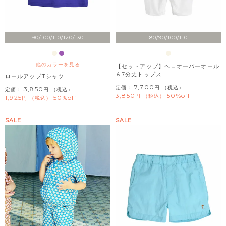
90/100/110/120/130
80/90/100/110
他のカラーを見る
【セットアップ】ヘロオーバーオール
＆7分丈トップス
ロールアップTシャツ
7,700
定価：
（税込）
3,850
定価：
（税込）
3,850
50%off
税込
1,925
50%off
税込
SALE
SALE