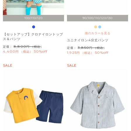
100/110/120
90/100/110/120/130
他のカラーを見る
【セットアップ】クロナイロントップ
ス＆パンツ
ユニナイロン4分丈パンツ
8,800
定価：
（税込）
3,850
定価：
（税込）
4,400
50%off
税込
1,925
50%off
税込
SALE
SALE