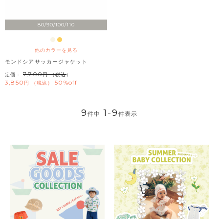
80/90/100/110
他のカラーを見る
モンドシアサッカージャケット
7,700
定価：
（税込）
3,850
50%off
税込
9
1
-
9
件中
件表示