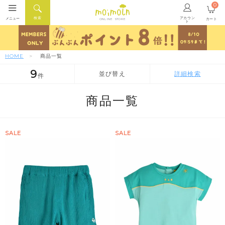
0
アカウン
検索
メニュー
カート
ONLINE STORE
ト
HOME
商品一覧
9
並び替え
詳細検索
件
人気順
新着順
価格が安い順
商品一覧
SALE
SALE