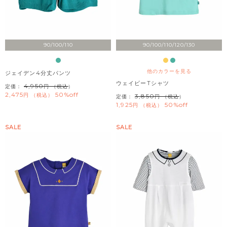
90/100/110
90/100/110/120/130
他のカラーを見る
ジェイデン4分丈パンツ
ウェイビーTシャツ
4,950
定価：
（税込）
2,475
50%off
税込
3,850
定価：
（税込）
1,925
50%off
税込
SALE
SALE