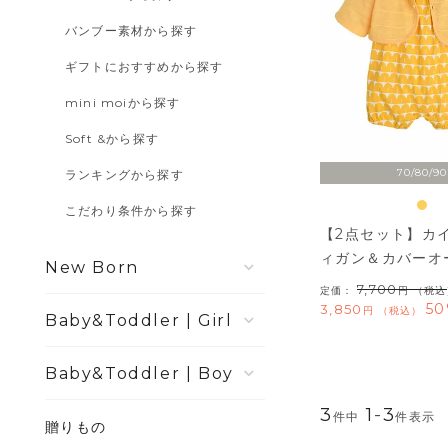
バンブー素材から探す
ギフトにおすすめから探す
mini moiから探す
Soft &から探す
70/80/90
ランキングから探す
こだわり条件から探す
【2点セット】カ
ィガン＆カバーオ
New Born
7,700
定価：
（税込
50
3,850
税込
Girl
Boy
3
1
-
3
件中
件表示
贈りもの