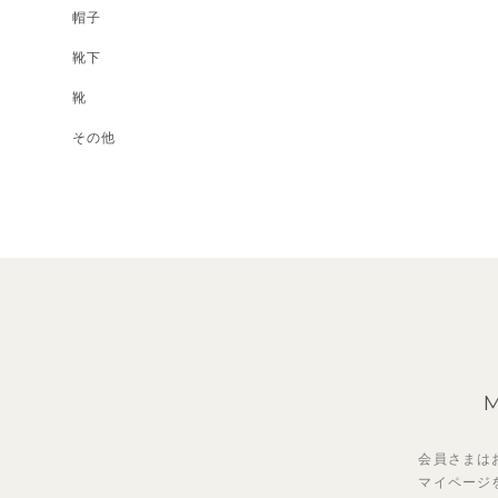
帽子
靴下
靴
その他
会員さまは
マイページ