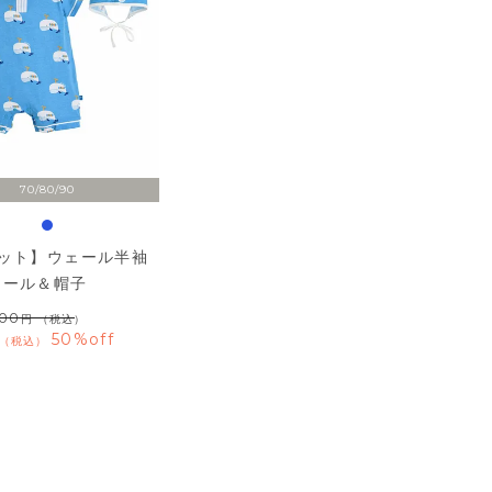
70/80/90
セット】ウェール半袖
オール＆帽子
700
（税込）
50%off
税込