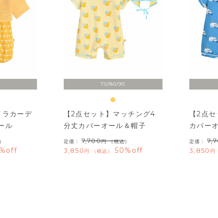
70/80/90
イラカーデ
【2点セット】マッチング4
【2点
ール
分丈カバーオール＆帽子
カバー
7,700
7,
）
定価：
（税込）
定価：
%off
50%off
3,850
3,850
税込