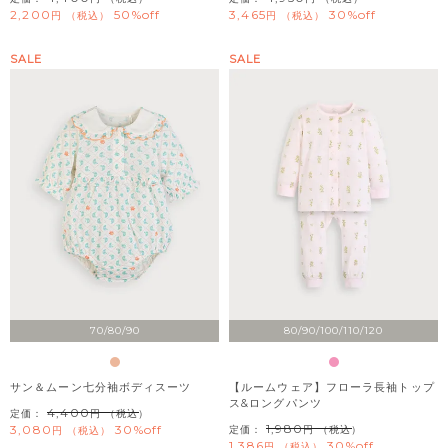
2,200
50%off
3,465
30%off
税込
税込
SALE
SALE
70/80/90
80/90/100/110/120
サン＆ムーン七分袖ボディスーツ
【ルームウェア】フローラ長袖トップ
ス&ロングパンツ
4,400
定価：
（税込）
1,980
3,080
30%off
定価：
（税込）
税込
1,386
30%off
税込