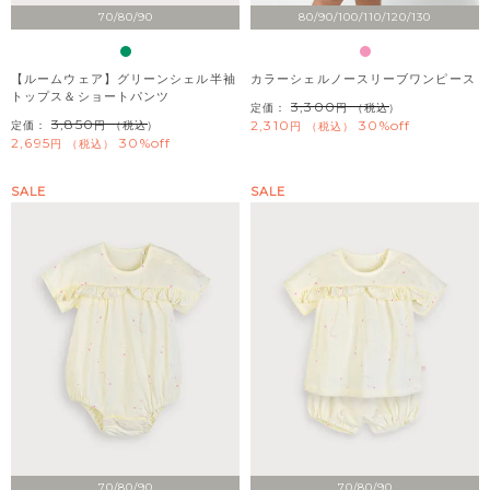
70/80/90
80/90/100/110/120/130
【ルームウェア】グリーンシェル半袖
カラーシェルノースリーブワンピース
トップス＆ショートパンツ
3,300
定価：
（税込）
3,850
2,310
30%off
定価：
（税込）
税込
2,695
30%off
税込
SALE
SALE
70/80/90
70/80/90