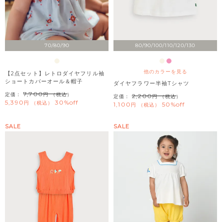
70/80/90
80/90/100/110/120/130
他のカラーを見る
【2点セット】レトロダイヤフリル袖
ショートカバーオール＆帽子
ダイヤフラワー半袖Tシャツ
7,700
定価：
（税込）
2,200
定価：
（税込）
5,390
30%off
税込
1,100
50%off
税込
SALE
SALE