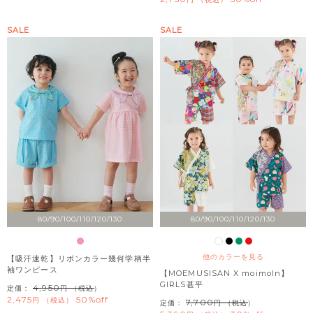
SALE
SALE
80/90/100/110/120/130
80/90/100/110/120/130
他のカラーを見る
【吸汗速乾】リボンカラー幾何学柄半
袖ワンピース
【MOEMUSISAN X moimoln】
GIRLS甚平
4,950
定価：
（税込）
2,475
50%off
税込
7,700
定価：
（税込）