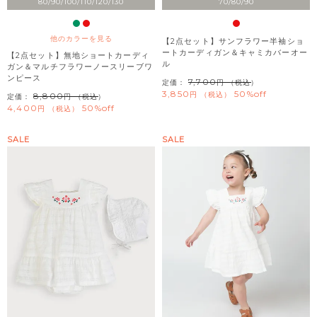
80/90/100/110/120/130
70/80/90
他のカラーを見る
【2点セット】サンフラワー半袖ショ
ートカーディガン＆キャミカバーオー
【2点セット】無地ショートカーディ
ル
ガン＆マルチフラワーノースリーブワ
ンピース
7,700
定価：
（税込）
3,850
50%off
税込
8,800
定価：
（税込）
4,400
50%off
税込
SALE
SALE