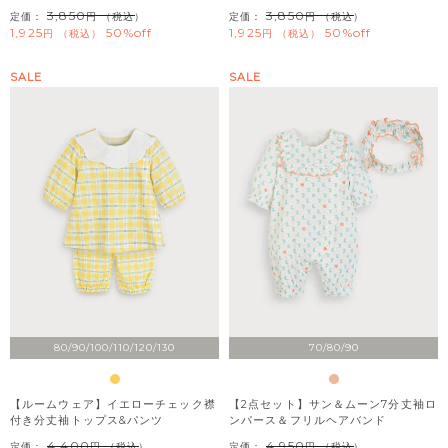
3,850
3,850
定価：
（税込）
定価：
（税込）
1,925
50%off
1,925
50%off
税込
税込
SALE
SALE
80/90/100/110/120/130
70/80/90
【ルームウェア】イエローチェック襟
【2点セット】サン＆ムーン7分丈袖ロ
付き分丈袖トップス&パンツ
ンパース＆フリルヘアバンド
4,400
4,950
定価：
（税込）
定価：
（税込）