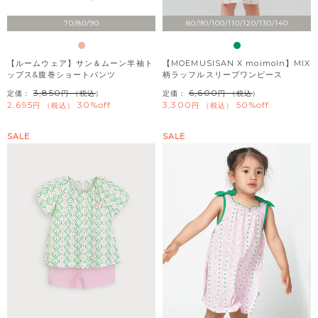
70/80/90
80/90/100/110/120/130/140
【ルームウェア】サン＆ムーン半袖ト
【MOEMUSISAN X moimoln】MIX
ップス&腹巻ショートパンツ
柄ラッフルスリーブワンピース
3,850
6,600
定価：
（税込）
定価：
（税込）
2,695
30%off
3,300
50%off
税込
税込
SALE
SALE