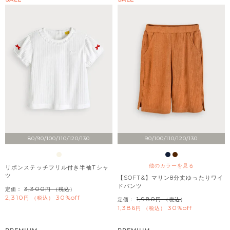
80/90/100/110/120/130
90/100/110/120/130
他のカラーを見る
リボンステッチフリル付き半袖Tシャ
ツ
【SOFT&】マリン8分丈ゆったりワイ
ドパンツ
3,300
定価：
（税込）
2,310
30%off
税込
1,980
定価：
（税込）
1,386
30%off
税込