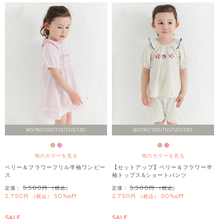
80/90/100/110/120/130
80/90/100/110/120/130
他のカラーを見る
他のカラーを見る
ベリー＆フラワーフリル半袖ワンピー
【セットアップ】ベリー＆フラワー半
ス
袖トップス&ショートパンツ
5,500
5,500
定価：
（税込）
定価：
（税込）
2,750
50%off
2,750
50%off
税込
税込
SALE
SALE