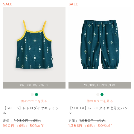
SALE
SALE
90/100/110/120/130
90/100/110/120/130
他のカラーを見る
他のカラーを見る
【SOFT&】レトロダイヤキャミソー
【SOFT&】レトロダイヤ七分丈パン
ル
ツ
1,980
1,980
定価：
（税込）
定価：
（税込）
990
50%off
1,386
30%off
税込
税込