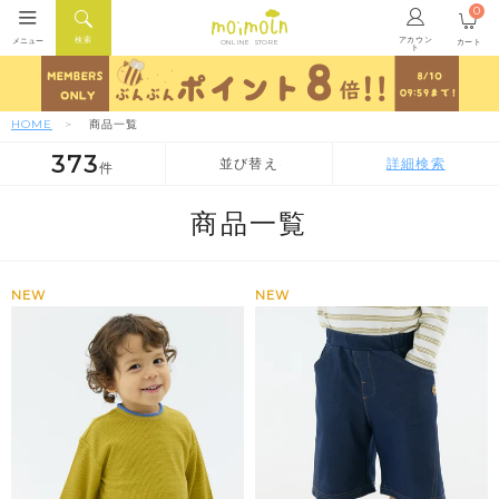
0
アカウン
検索
メニュー
カート
ONLINE STORE
ト
HOME
商品一覧
373
並び替え
詳細検索
件
人気順
新着順
価格が安い順
商品一覧
NEW
NEW