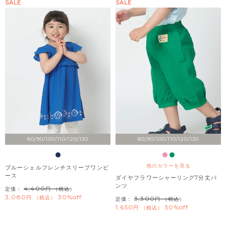
SALE
SALE
80/90/100/110/120/130
80/90/100/110/120/130
他のカラーを見る
ブルーシェルフレンチスリーブワンピ
ース
ダイヤフラワーシャーリング7分丈パ
ンツ
4,400
定価：
（税込）
3,080
30%off
税込
3,300
定価：
（税込）
1,650
50%off
税込