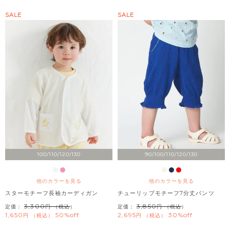
SALE
SALE
100/110/120/130
90/100/110/120/130
他のカラーを見る
他のカラーを見る
スターモチーフ長袖カーディガン
チューリップモチーフ7分丈パンツ
3,300
3,850
定価：
（税込）
定価：
（税込）
1,650
50%off
2,695
30%off
税込
税込