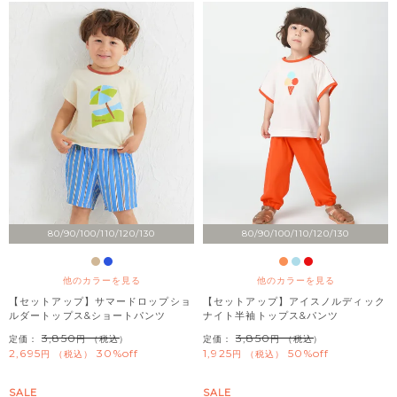
80/90/100/110/120/130
80/90/100/110/120/130
他のカラーを見る
他のカラーを見る
【セットアップ】サマードロップショ
【セットアップ】アイスノルディック
ルダートップス&ショートパンツ
ナイト半袖トップス&パンツ
3,850
3,850
定価：
（税込）
定価：
（税込）
2,695
30%off
1,925
50%off
税込
税込
SALE
SALE