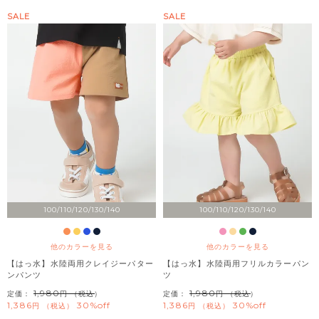
SALE
SALE
100/110/120/130/140
100/110/120/130/140
他のカラーを見る
他のカラーを見る
【はっ水】水陸両用クレイジーパター
【はっ水】水陸両用フリルカラーパン
ンパンツ
ツ
1,980
1,980
定価：
（税込）
定価：
（税込）
1,386
30%off
1,386
30%off
税込
税込