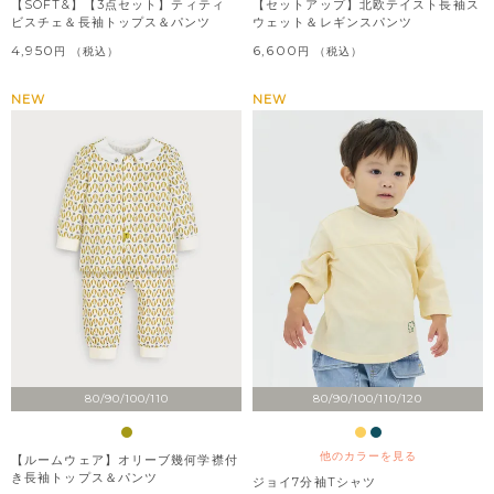
【SOFT&】【3点セット】ティティ
【セットアップ】北欧テイスト長袖ス
ビスチェ＆長袖トップス＆パンツ
ウェット＆レギンスパンツ
4,950
6,600
税込
税込
NEW
NEW
80/90/100/110
80/90/100/110/120
他のカラーを見る
【ルームウェア】オリーブ幾何学襟付
き長袖トップス＆パンツ
ジョイ7分袖Tシャツ