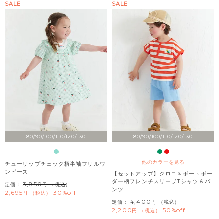
SALE
SALE
80/90/100/110/120/130
80/90/100/110/120/130
他のカラーを見る
チューリップチェック柄半袖フリルワ
ンピース
【セットアップ】クロコ＆ボートボー
ダー柄フレンチスリーブTシャツ＆パ
3,850
定価：
（税込）
ンツ
2,695
30%off
税込
4,400
定価：
（税込）
2,200
50%off
税込