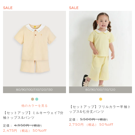
SALE
SALE
80/90/100/110/120/130
80/90/100/110/120
他のカラーを見る
【セットアップ】フリルカラー半袖ト
ップス&七分丈パンツ
【セットアップ】ミルキーウェイ7分
袖トップス&パンツ
5,500
定価：
（税込）
2,750
50%off
税込
4,950
定価：
（税込）
2,475
50%off
税込