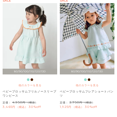
SALE
SALE
80/90/100/110/120/130
80/90/100/110/120/130
他のカラーを見る
他のカラーを見る
ベビーブロッサムフリルノースリーブ
ベビーブロッサムフレアショートパン
ワンピース
ツ
4,950
2,750
定価：
（税込）
定価：
（税込）
3,465
30%off
1,925
30%off
税込
税込