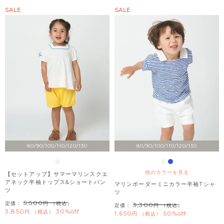
SALE
SALE
80/90/100/110/120/130
80/90/100/110/120/130
他のカラーを見る
【セットアップ】サマーマリンスクエ
アネック半袖トップス&ショートパン
マリンボーダーミニカラー半袖Tシャ
ツ
ツ
5,500
定価：
（税込）
3,300
定価：
（税込）
3,850
30%off
税込
1,650
50%off
税込