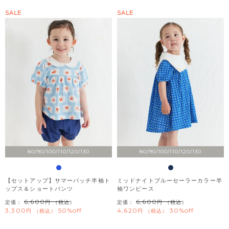
SALE
SALE
80/90/100/110/120/130
80/90/100/110/120/130
【セットアップ】サマーパッチ半袖ト
ミッドナイトブルーセーラーカラー半
ップス＆ショートパンツ
袖ワンピース
6,600
6,600
定価：
（税込）
定価：
（税込）
3,300
50%off
4,620
30%off
税込
税込