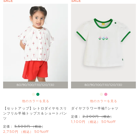
SALE
SALE
80/90/100/110/120/130
80/90/100/110/120/130
他のカラーを見る
他のカラーを見る
【セットアップ】レトロダイヤモスリ
ダイヤフラワー半袖Tシャツ
ンフリル半袖トップス＆ショートパン
2,200
定価：
（税込）
ツ
1,100
50%off
税込
5,500
定価：
（税込）
2,750
50%off
税込