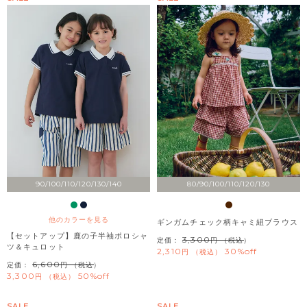
90/100/110/120/130/140
80/90/100/110/120/130
他のカラーを見る
ギンガムチェック柄キャミ紐ブラウス
【セットアップ】鹿の子半袖ポロシャ
3,300
定価：
（税込）
ツ＆キュロット
2,310
30%off
税込
6,600
定価：
（税込）
3,300
50%off
税込
SALE
SALE