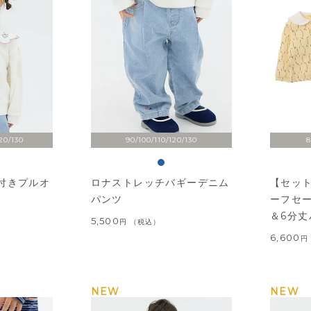
20/130
90/100/110/120/130
8
付きプルオ
ロナストレッチバギーデニム
【セッ
パンツ
ーフセ
＆6分丈
5,500
税込
6,600
NEW
NEW