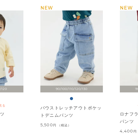
NEW
NEW
/120
90/100/110/120/130
9
見る
バウストレッチアウトポケッ
ャツ
ロナフ
トデニムパンツ
パンツ
5,500
税込
4,400