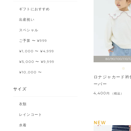
ギフトにおすすめ
出産祝い
スペシャル
ご予算 〜 ¥999
¥1,000 〜 ¥4,999
80/90/100/110/1
¥5,000 〜 ¥9,999
¥10,000 〜
ロナジャカード衿
ーバー
サイズ
4,400
税込
衣類
レインコート
NEW
水着