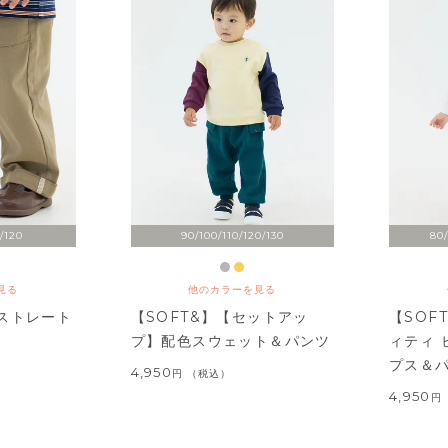
/120
90/100/110/120/130
80/
見る
他のカラーを見る
ストレート
【SOFT&】【セットアッ
【SOF
プ】配色スウェット＆パンツ
ィティ 
プス＆
4,950
税込
4,950