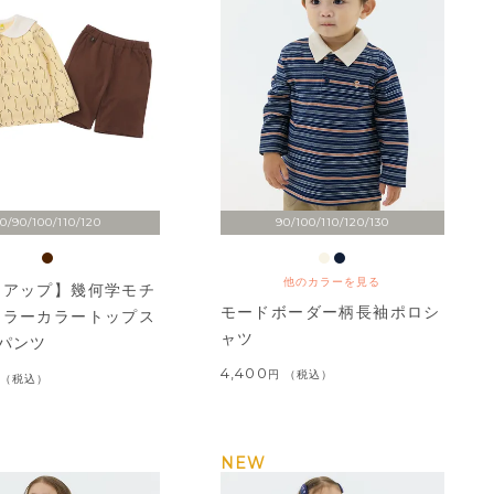
0/90/100/110/120
90/100/110/120/130
他のカラーを見る
トアップ】幾何学モチ
モードボーダー柄長袖ポロシ
ーラーカラートップス
ャツ
パンツ
4,400
税込
税込
NEW