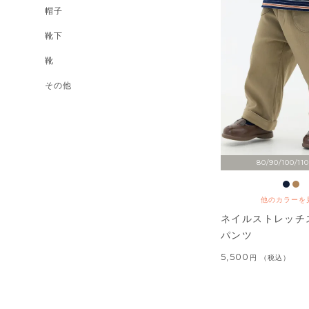
帽子
靴下
靴
その他
80/90/100/110
他のカラーを
ネイルストレッチ
パンツ
5,500
税込