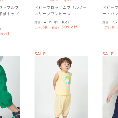
見る
他のカラーを見る
ワッフルフ
ベビーブロッサムフリルノー
ベビー
半袖トップ
スリーブワンピース
ートパ
4,950
2,
定価：
（税込）
定価：
30%off
3,465
1,925
税込
）
%off
SALE
SALE