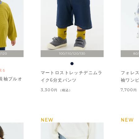
/120
100/110/120/130
80/
見る
マートロストレッチデニムラ
フォレ
長袖プルオ
イク6分丈パンツ
袖ワン
3,300
7,700
税込
NEW
NEW