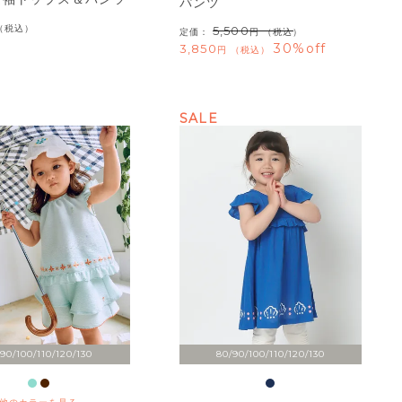
パンツ
税込
5,500
定価：
（税込）
30%off
3,850
税込
SALE
90/100/110/120/130
80/90/100/110/120/130