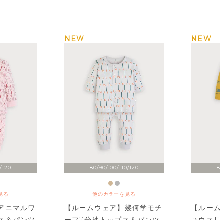
NEW
NEW
/120
80/90/100/110/120
8
見る
他のカラーを見る
アニマルワ
【ルームウェア】幾何学モチ
【ルー
ス＆パンツ
ーフ7分袖トップス＆パンツ
ハウス