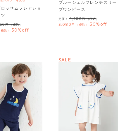
他のカラーを見る
ブルーシェルフレンチスリー
ブロッサムフレアショ
ブワンピース
ンツ
4,400
定価：
（税込）
30%off
750
3,080
（税込）
税込
30%off
税込
SALE