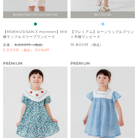
80/90/100/110/120/130/140
90/110/130
【MOEMUSISAN X moimoln】MIX
【プレミアム】ローンリップルプリン
柄ラッフルスリーブワンピース
ト半袖ワンピース
6,600
19,800
定価：
（税込）
税込
3,300
50%off
税込
PREMIUM
PREMIUM