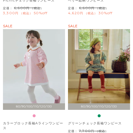
Picnicチェック長袖ワンピース
ベリー総柄ワンピース
6,600
6,600
定価：
（税込）
定価：
（税込）
3,300
50%off
4,620
30%off
税込
税込
SALE
SALE
80/90/100/110/120/130
80/90/100/110/120/130
カラーブロック長袖Aラインワンピー
グリーンチェック長袖ワンピース
ス
7,700
定価：
（税込）