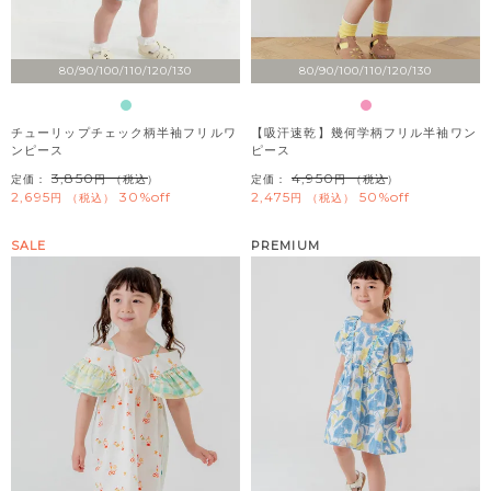
80/90/100/110/120/130
80/90/100/110/120/130
チューリップチェック柄半袖フリルワ
【吸汗速乾】幾何学柄フリル半袖ワン
ンピース
ピース
3,850
4,950
定価：
（税込）
定価：
（税込）
2,695
30%off
2,475
50%off
税込
税込
SALE
PREMIUM