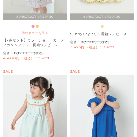
80/90/100/110/120/130
80/90/100/110/120/130
他のカラーを見る
SunnyDayフリル長袖ワンピース
【2点セット】カラーショートカーデ
4,950
定価：
（税込）
ィガン＆フラワー長袖ワンピース
2,475
50%off
税込
8,800
定価：
（税込）
4,400
50%off
税込
SALE
SALE