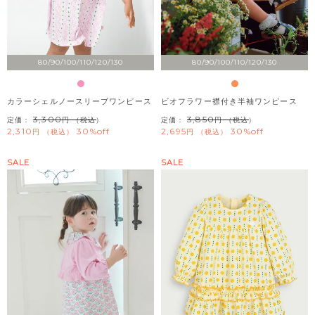
80/90/100/110/120/130
80/90/100/110/120/130
カラーシェルノースリーブワンピース
ビオフラワー襟付き半袖ワンピース
3,300
3,850
定価：
（税込）
定価：
（税込）
2,310
30%off
2,695
30%off
税込
税込
SALE
SALE