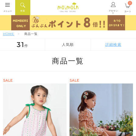
0
アカウン
検索
メニュー
カート
ONLINE STORE
ト
HOME
商品一覧
31
人気順
詳細検索
件
人気順
新着順
価格が安い順
商品一覧
SALE
SALE