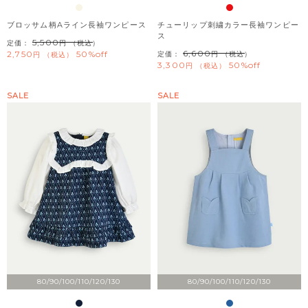
ブロッサム柄Aライン長袖ワンピース
チューリップ刺繍カラー長袖ワンピー
ス
5,500
定価：
（税込）
6,600
2,750
50%off
定価：
（税込）
税込
3,300
50%off
税込
SALE
SALE
80/90/100/110/120/130
80/90/100/110/120/130