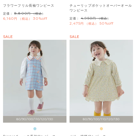
フラワーフリル長袖ワンピース
チューリップポケットオーバーオール
ワンピース
8,800
定価：
（税込）
4,950
6,160
30%off
定価：
（税込）
税込
2,475
50%off
税込
SALE
SALE
80/90/100/110/120/130
80/90/100/110/120/130