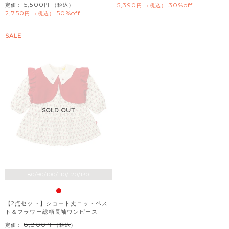
5,500
5,390
30%off
定価：
（税込）
税込
2,750
50%off
税込
SALE
SOLD OUT
80/90/100/110/120/130
【2点セット】ショート丈ニットベス
ト＆フラワー総柄長袖ワンピース
8,800
定価：
（税込）