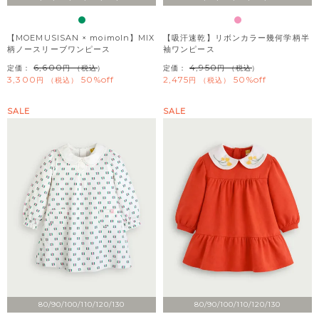
【MOEMUSISAN × moimoln】MIX
【吸汗速乾】リボンカラー幾何学柄半
柄ノースリーブワンピース
袖ワンピース
6,600
4,950
定価：
（税込）
定価：
（税込）
3,300
50%off
2,475
50%off
税込
税込
SALE
SALE
80/90/100/110/120/130
80/90/100/110/120/130