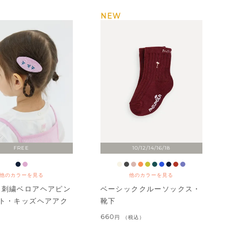
NEW
FREE
10/12/14/16/18
他のカラーを見る
他のカラーを見る
ー刺繍ベロアヘアピン
ベーシッククルーソックス・
ット・キッズヘアアク
靴下
ー
660
税込