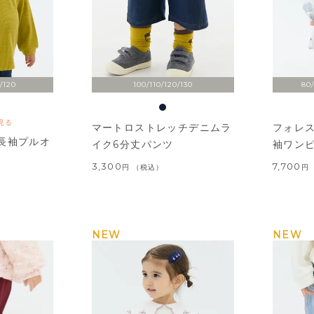
/120
100/110/120/130
80/
見る
マートロストレッチデニムラ
フォレ
長袖プルオ
イク6分丈パンツ
袖ワン
3,300
7,700
税込
NEW
NEW