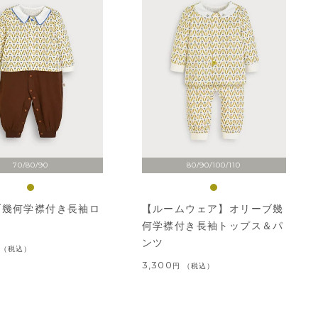
70/80/90
80/90/100/110
ブ幾何学襟付き長袖ロ
【ルームウェア】オリーブ幾
ス
何学襟付き長袖トップス＆パ
ンツ
税込
3,300
税込