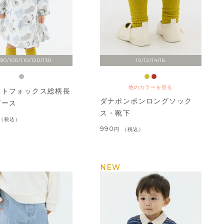
90/100/110/120/130
10/12/14/16
他のカラーを見る
ストフォックス総柄長
ダナポンポンロングソック
ピース
ス・靴下
税込
990
税込
NEW