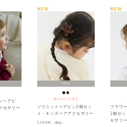
NEW
NEW
FREE
他のカラーを見る
ンヘアピ
ソリニットヘアピン2個セッ
フラワ
クセサリー
ト・キッズヘアアクセサリー
2個セ
セサリ
1,430
税込