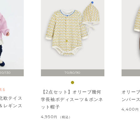
20/130
70/80/90
見る
【2点セット】オリーブ幾何
オリー
北欧テイス
学長袖ボディスーツ＆ボンネ
ンパー
＆レギンス
ット帽子
4,400
4,950
税込