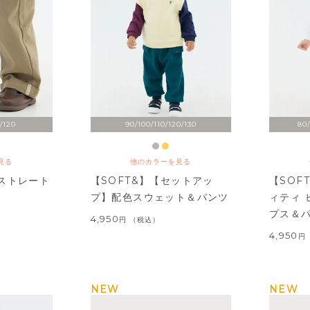
/120
90/100/110/120/130
80/
見る
他のカラーを見る
ストレート
【SOFT&】【セットアッ
【SOF
プ】配色スウェット＆パンツ
ィティ 
プス＆
4,950
税込
4,950
NEW
NEW