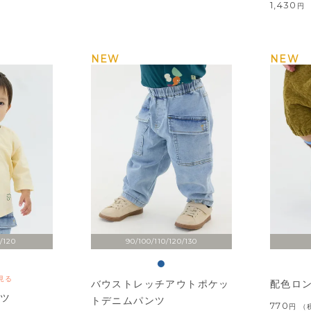
1,430
NEW
NEW
/120
90/100/110/120/130
見る
バウストレッチアウトポケッ
配色ロ
ャツ
トデニムパンツ
770