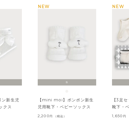
NEW
NEW
8
リボン新生児
【mini moi】ポンポン新生
【3足
ックス
児用靴下・ベビーソックス
靴下・
2,200
1,650
税込