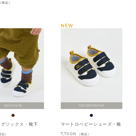
税込
NEW
10/12/14/16
125/130/135/140
ングソックス・靴下
マートロベビーシューズ・靴
7,700
税込
税込