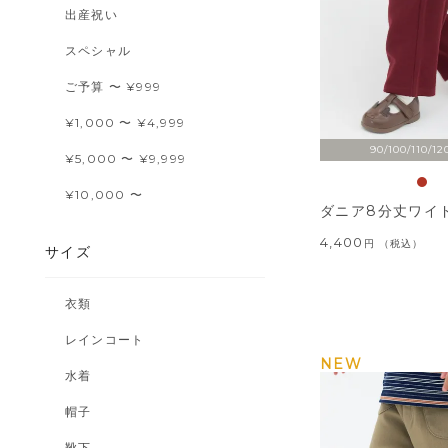
出産祝い
スペシャル
ご予算 〜 ¥999
¥1,000 〜 ¥4,999
90/100/110/12
¥5,000 〜 ¥9,999
¥10,000 〜
ダニア8分丈ワイ
4,400
税込
サイズ
衣類
レインコート
NEW
水着
帽子
靴下