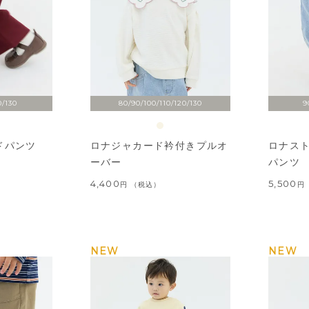
0/130
80/90/100/110/120/130
9
ドパンツ
ロナジャカード衿付きプルオ
ロナス
ーバー
パンツ
4,400
5,500
税込
NEW
NEW