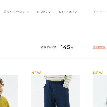
特集・
コンテンツ
SHOP
LIST
もくもく
ポイント
145
詳細検索
件
NEW
NEW