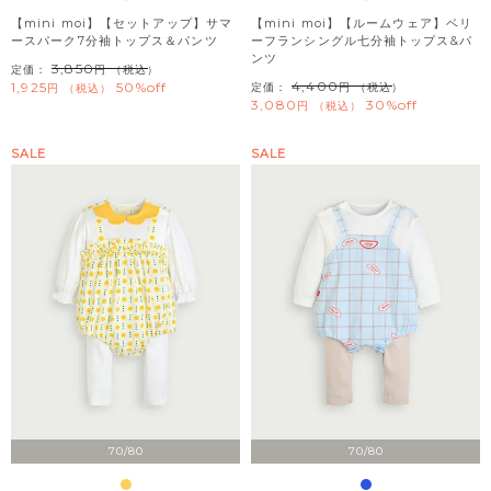
【mini moi】【セットアップ】サマ
【mini moi】【ルームウェア】ベリ
ースパーク7分袖トップス＆パンツ
ーフランシングル七分袖トップス&パ
ンツ
3,850
定価：
（税込）
4,400
1,925
50%off
定価：
（税込）
税込
3,080
30%off
税込
SALE
SALE
70/80
70/80