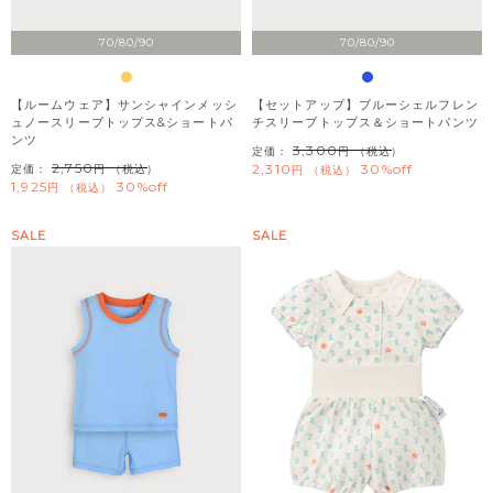
70/80/90
70/80/90
【ルームウェア】サンシャインメッシ
【セットアップ】ブルーシェルフレン
ュノースリーブトップス&ショートパ
チスリーブトップス＆ショートパンツ
ンツ
3,300
定価：
（税込）
2,750
2,310
30%off
定価：
（税込）
税込
1,925
30%off
税込
SALE
SALE