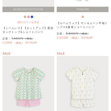
80/90/100/110/120/130
70/80/90
他のカラーを見る
【ルームウェア】サン＆ムーン半袖ト
ップス&腹巻ショートパンツ
【シームレス】【セットアップ】配色
タンクトップ&ショートパンツ
3,850
定価：
（税込）
2,695
30%off
税込
1,650
定価：
（税込）
1,155
30%off
税込
SALE
SALE