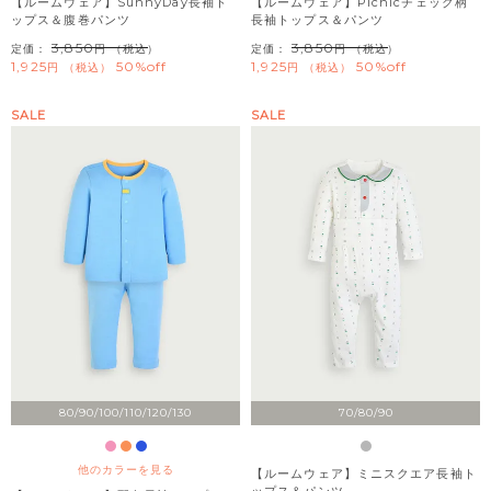
【ルームウェア】SunnyDay長袖ト
【ルームウェア】Picnicチェック柄
ップス＆腹巻パンツ
長袖トップス＆パンツ
3,850
3,850
定価：
（税込）
定価：
（税込）
1,925
50%off
1,925
50%off
税込
税込
SALE
SALE
80/90/100/110/120/130
70/80/90
他のカラーを見る
【ルームウェア】ミニスクエア長袖ト