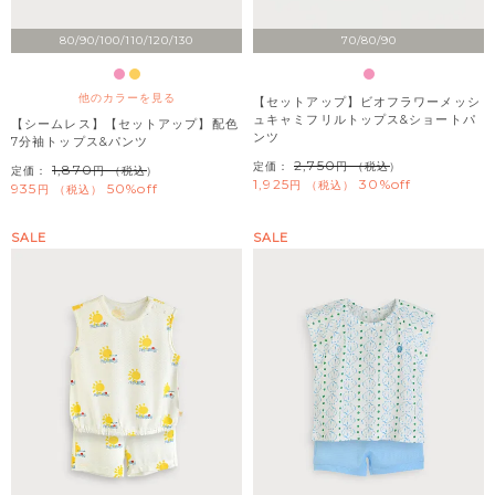
80/90/100/110/120/130
70/80/90
他のカラーを見る
【セットアップ】ビオフラワーメッシ
ュキャミフリルトップス&ショートパ
【シームレス】【セットアップ】配色
ンツ
7分袖トップス&パンツ
2,750
定価：
（税込）
1,870
定価：
（税込）
1,925
30%off
税込
935
50%off
税込
SALE
SALE