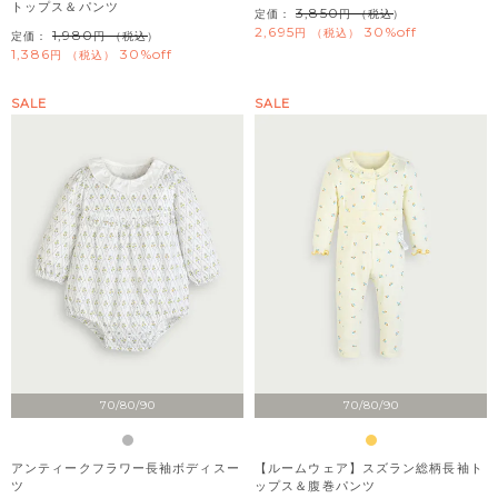
トップス＆パンツ
3,850
定価：
（税込）
2,695
30%off
税込
1,980
定価：
（税込）
1,386
30%off
税込
SALE
SALE
70/80/90
70/80/90
アンティークフラワー長袖ボディスー
【ルームウェア】スズラン総柄長袖ト
ツ
ップス＆腹巻パンツ