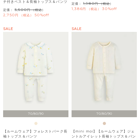
チ付きベスト＆長袖トップス＆パンツ
1,980
定価：
（税込）
1,386
30%off
税込
5,500
定価：
（税込）
2,750
50%off
税込
SALE
SALE
70/80/90
70/80/90
【ルームウェア】フォレストパーク長
【mini moi】【ルームウェア】ジェ
袖トップス＆パンツ
ントルアイレット長袖トップス＆パン