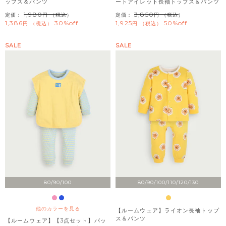
ップス＆パンツ
ートアイレット長袖トップス＆パンツ
1,980
3,850
定価：
（税込）
定価：
（税込）
1,386
30%off
1,925
50%off
税込
税込
SALE
SALE
80/90/100
80/90/100/110/120/130
他のカラーを見る
【ルームウェア】ライオン長袖トップ
ス＆パンツ
【ルームウェア】【3点セット】パッ