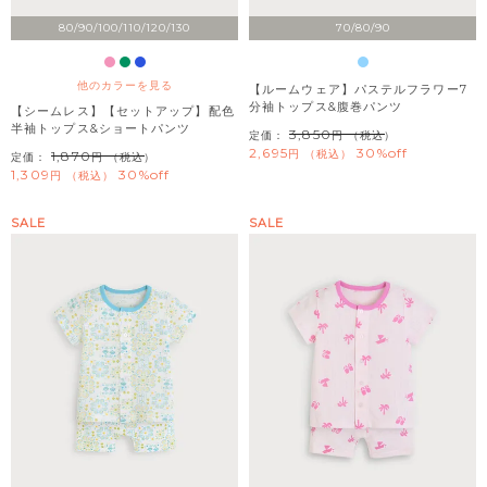
80/90/100/110/120/130
70/80/90
他のカラーを見る
【ルームウェア】パステルフラワー7
分袖トップス&腹巻パンツ
【シームレス】【セットアップ】配色
半袖トップス&ショートパンツ
3,850
定価：
（税込）
2,695
30%off
税込
1,870
定価：
（税込）
1,309
30%off
税込
SALE
SALE