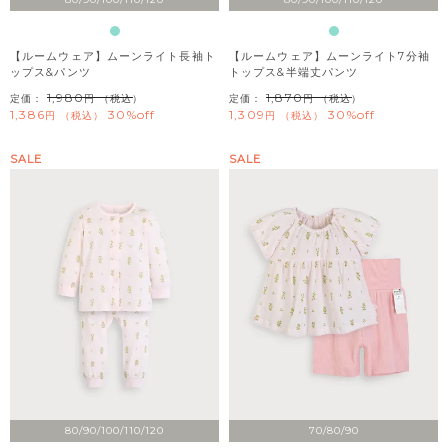
【ルームウェア】ムーンライト長袖ト
【ルームウェア】ムーンライト7分袖
ップス&パンツ
トップス&半端丈パンツ
1,980
1,870
定価：
（税込）
定価：
（税込）
1,386
30%off
1,309
30%off
税込
税込
SALE
SALE
80/90/100/110/120
70/80/90