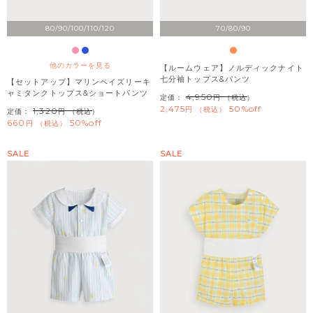
80/90/100/110/120
70/80/90
他のカラーを見る
【ルームウェア】ノルディックナイト
七分袖トップス&パンツ
【セットアップ】マリンペイズリーキ
ャミタンクトップス&ショートパンツ
4,950
定価：
（税込）
2,475
50%off
税込
1,320
定価：
（税込）
660
50%off
税込
SALE
SALE