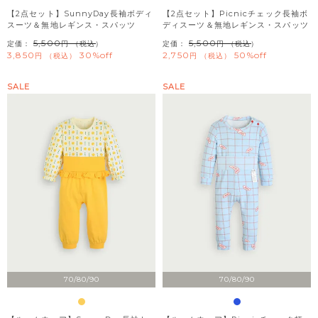
【2点セット】SunnyDay長袖ボディ
【2点セット】Picnicチェック長袖ボ
スーツ＆無地レギンス・スパッツ
ディスーツ＆無地レギンス・スパッツ
5,500
5,500
定価：
（税込）
定価：
（税込）
3,850
30%off
2,750
50%off
税込
税込
SALE
SALE
70/80/90
70/80/90