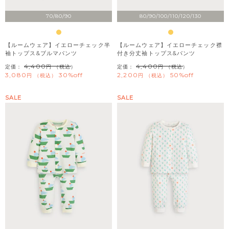
70/80/90
80/90/100/110/120/130
【ルームウェア】イエローチェック半
【ルームウェア】イエローチェック襟
袖トップス&ブルマパンツ
付き分丈袖トップス&パンツ
4,400
4,400
定価：
（税込）
定価：
（税込）
3,080
30%off
2,200
50%off
税込
税込
SALE
SALE