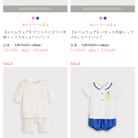
80/90/100/110/120
80/90/100/110/120/130
他のカラーを見る
他のカラーを見る
【ルームウェア】マリンペイズリー半
【ルームウェア】バカンス半袖トップ
袖トップス&ショートパンツ
ス&ショートパンツ
1,870
1,870
定価：
（税込）
定価：
（税込）
1,309
30%off
1,309
30%off
税込
税込
SALE
SALE