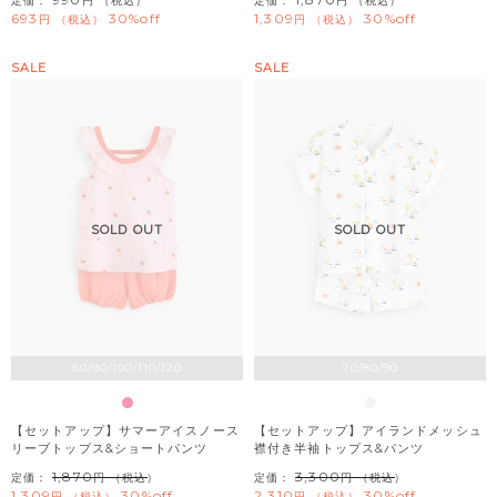
定価：
（税込）
定価：
（税込）
693
30%off
1,309
30%off
税込
税込
SALE
SALE
SOLD OUT
SOLD OUT
80/90/100/110/120
70/80/90
【セットアップ】サマーアイスノース
【セットアップ】アイランドメッシュ
リーブトップス&ショートパンツ
襟付き半袖トップス&パンツ
1,870
3,300
定価：
（税込）
定価：
（税込）
1,309
30%off
2,310
30%off
税込
税込