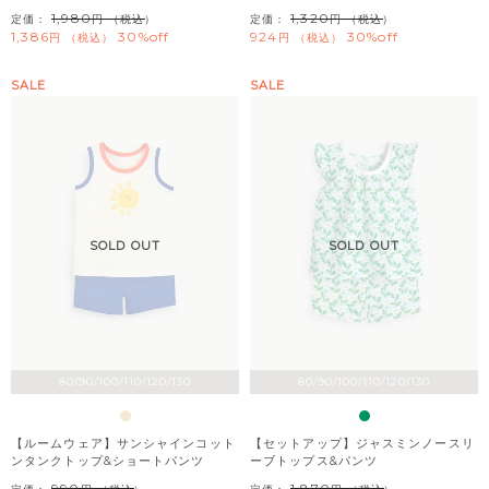
1,980
1,320
定価：
（税込）
定価：
（税込）
1,386
30%off
924
30%off
税込
税込
SALE
SALE
SOLD OUT
SOLD OUT
80/90/100/110/120/130
80/90/100/110/120/130
【ルームウェア】サンシャインコット
【セットアップ】ジャスミンノースリ
ンタンクトップ&ショートパンツ
ーブトップス&パンツ
990
1,870