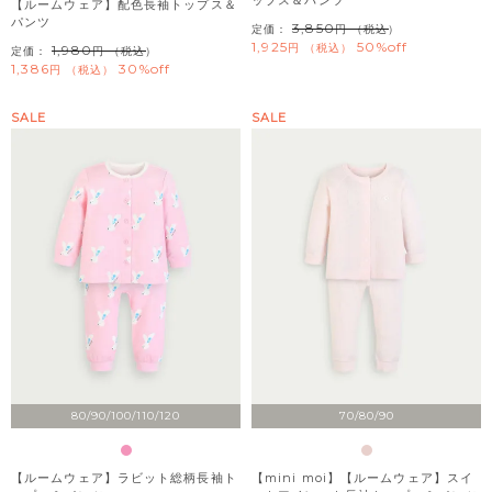
ップス＆パンツ
【ルームウェア】配色長袖トップス＆
パンツ
3,850
定価：
（税込）
1,925
50%off
税込
1,980
定価：
（税込）
1,386
30%off
税込
SALE
SALE
80/90/100/110/120
70/80/90
【ルームウェア】ラビット総柄長袖ト
【mini moi】【ルームウェア】スイ