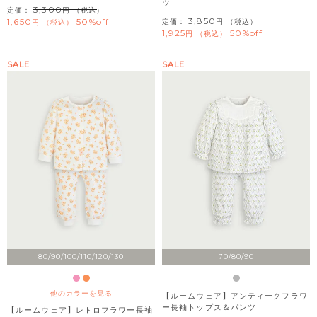
ツ
3,300
定価：
（税込）
3,850
1,650
50%off
定価：
（税込）
税込
1,925
50%off
税込
SALE
SALE
80/90/100/110/120/130
70/80/90
他のカラーを見る
【ルームウェア】アンティークフラワ
ー長袖トップス＆パンツ
【ルームウェア】レトロフラワー長袖