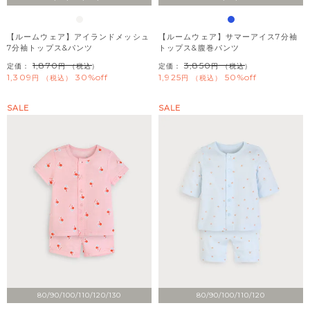
【ルームウェア】アイランドメッシュ
【ルームウェア】サマーアイス7分袖
7分袖トップス&パンツ
トップス&腹巻パンツ
1,870
3,850
定価：
（税込）
定価：
（税込）
1,309
30%off
1,925
50%off
税込
税込
SALE
SALE
80/90/100/110/120/130
80/90/100/110/120