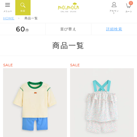
0
アカウン
検索
メニュー
カート
ONLINE STORE
ト
HOME
商品一覧
60
並び替え
詳細検索
件
人気順
新着順
価格が安い順
商品一覧
SALE
SALE