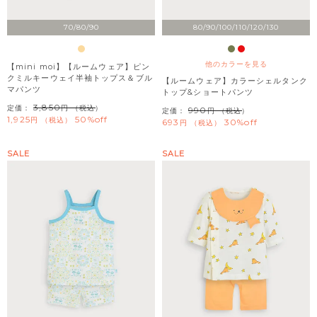
70/80/90
80/90/100/110/120/130
他のカラーを見る
【mini moi】【ルームウェア】ピン
クミルキーウェイ半袖トップス＆ブル
【ルームウェア】カラーシェルタンク
マパンツ
トップ&ショートパンツ
3,850
定価：
（税込）
990
定価：
（税込）
1,925
50%off
税込
693
30%off
税込
SALE
SALE