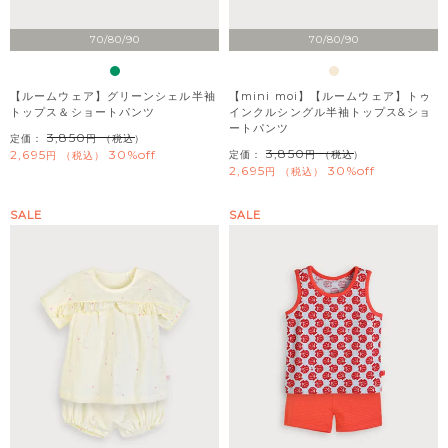
70/80/90
70/80/90
【ルームウェア】グリーンシェル半袖
【mini moi】【ルームウェア】トゥ
トップス＆ショートパンツ
インクルシングル半袖トップス&ショ
ートパンツ
3,850
定価：
（税込）
3,850
2,695
30%off
定価：
（税込）
税込
2,695
30%off
税込
SALE
SALE