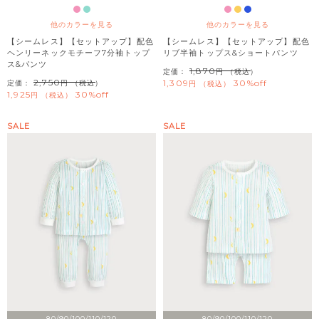
他のカラーを見る
他のカラーを見る
【シームレス】【セットアップ】配色
【シームレス】【セットアップ】配色
ヘンリーネックモチーフ7分袖トップ
リブ半袖トップス&ショートパンツ
ス&パンツ
1,870
定価：
（税込）
2,750
1,309
30%off
定価：
（税込）
税込
1,925
30%off
税込
SALE
SALE
80/90/100/110/120
80/90/100/110/120