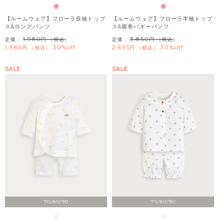
【ルームウェア】フローラ長袖トップ
【ルームウェア】フローラ半袖トップ
ス&ロングパンツ
ス&腹巻バギーパンツ
1,980
3,850
定価：
（税込）
定価：
（税込）
1,386
30%off
2,695
30%off
税込
税込
SALE
SALE
70/80/90
70/80/90