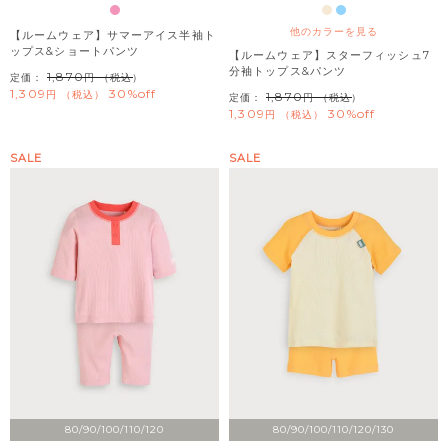
他のカラーを見る
【ルームウェア】サマーアイス半袖ト
ップス&ショートパンツ
【ルームウェア】スターフィッシュ7
分袖トップス&パンツ
1,870
定価：
（税込）
1,309
30%off
税込
1,870
定価：
（税込）
1,309
30%off
税込
SALE
SALE
80/90/100/110/120
80/90/100/110/120/130