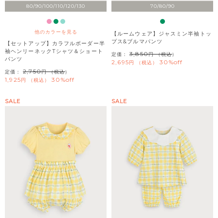
80/90/100/110/120/130
70/80/90
他のカラーを見る
【ルームウェア】ジャスミン半袖トッ
プス&ブルマパンツ
【セットアップ】カラフルボーダー半
袖ヘンリーネックTシャツ＆ショート
3,850
定価：
（税込）
パンツ
2,695
30%off
税込
2,750
定価：
（税込）
1,925
30%off
税込
SALE
SALE