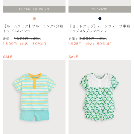
80/90/100/110/120
70/80/90
【ルームウェア】ブルーミング7分袖
【セットアップ】ムーンウェーブ半袖
トップス&パンツ
トップス&ブルマパンツ
1,870
3,850
定価：
（税込）
定価：
（税込）
1,309
30%off
1,925
50%off
税込
税込
SALE
SALE