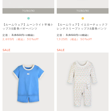
70/80/90
70/80/90
【ルームウェア】ムーンライト半袖ト
【ルームウェア】イエローチェックフ
ップス&腹巻バギーパンツ
レンチスリーブトップス&腹巻パンツ
3,850
3,850
定価：
（税込）
定価：
（税込）
2,695
30%off
1,925
50%off
税込
税込
SALE
SALE