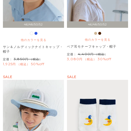
46/48/50/52
46/48/50/52
他のカラーを見る
他のカラーを見る
ベア耳モチーフキャップ・帽子
サン＆ノルディックナイトキャップ・
帽子
4,400
定価：
（税込）
3,850
3,080
30%off
定価：
（税込）
税込
1,925
50%off
税込
SALE
SALE