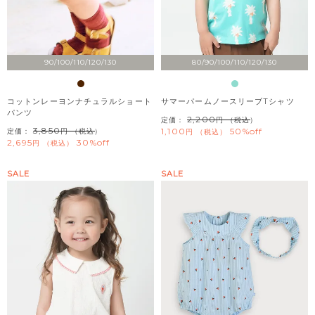
90/100/110/120/130
80/90/100/110/120/130
コットンレーヨンナチュラルショート
サマーパームノースリーブTシャツ
パンツ
2,200
定価：
（税込）
3,850
1,100
50%off
定価：
（税込）
税込
2,695
30%off
税込
SALE
SALE