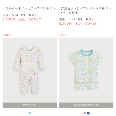
バブルボートノーカラーZIPブルゾン
【2点セット】バブルボート半袖ロン
パース＆帽子
5,500
定価：
（税込）
7,700
3,850
30%off
定価：
（税込）
税込
5,390
30%off
税込
SALE
SALE
70/80/90
80/90/100/110/120