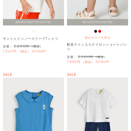
80/90/100/110/120/130
90/100/110/120/130
他のカラーを見る
サンシャインノースリーブTシャツ
配色ライン入りナイロンショートパン
2,200
定価：
（税込）
ツ
1,540
30%off
税込
3,300
定価：
（税込）
1,650
50%off
税込
SALE
SALE