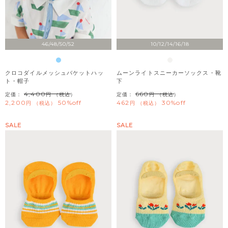
46/48/50/52
10/12/14/16/18
クロコダイルメッシュバケットハッ
ムーンライトスニーカーソックス・靴
ト・帽子
下
4,400
660
定価：
（税込）
定価：
（税込）
2,200
50%off
462
30%off
税込
税込
SALE
SALE