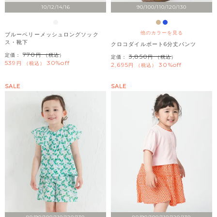
10/12/14/16
90/100/110/120/130
他のカラーを見る
ブルーベリーメッシュロングソック
ス・靴下
クロコダイルボート6分丈パンツ
770
定価：
（税込）
3,850
定価：
（税込）
539
30%off
税込
2,695
30%off
税込
SALE
SALE