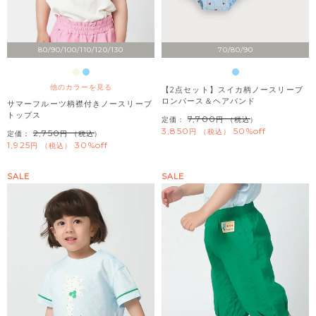
80/90/100/110/120/130
70/80/90
他のカラーを見る
【2点セット】スイカ柄ノースリーブ
ロンパース＆ヘアバンド
サマーフルーツ柄襟付きノースリーブ
トップス
7,700
定価：
（税込）
3,850
50%off
税込
2,750
定価：
（税込）
1,925
30%off
税込
SALE
SALE