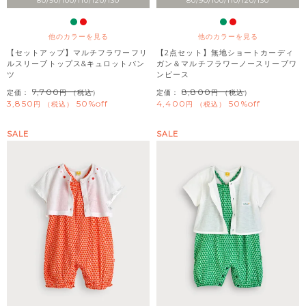
80/90/100/110/120/130
80/90/100/110/120/130
他のカラーを見る
他のカラーを見る
【セットアップ】マルチフラワーフリ
【2点セット】無地ショートカーディ
ルスリーブトップス&キュロットパン
ガン＆マルチフラワーノースリーブワ
ツ
ンピース
7,700
8,800
定価：
（税込）
定価：
（税込）
3,850
50%off
4,400
50%off
税込
税込
SALE
SALE