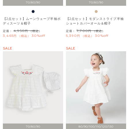
70/80/90
70/80/90
【2点セット】ムーンウェーブ半袖ボ
【2点セット】モダンストライプ半袖
ディスーツ＆帽子
ショートカバーオール＆帽子
4,950
7,700
定価：
（税込）
定価：
（税込）
3,465
30%off
5,390
30%off
税込
税込
SALE
SALE
70/80/90
80/90/100/110/120/130