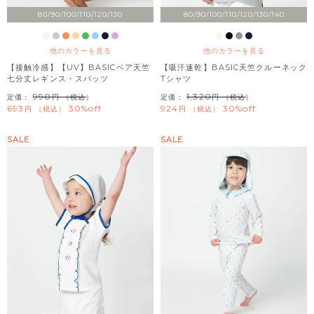
80/90/100/110/120/130
80/90/100/110/120/130/140
他のカラーを見る
他のカラーを見る
【接触冷感】【UV】BASICベア天竺
【吸汗速乾】BASIC天竺クルーネック
七分丈レギンス・スパッツ
Tシャツ
990
1,320
定価：
（税込）
定価：
（税込）
693
30%off
924
30%off
税込
税込
SALE
SALE