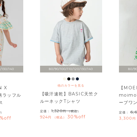
/130/140
80/90/100/110/120/130/140
80/90
他のカラーを見る
 X
【MOEM
【吸汗速乾】BASIC天竺ク
X柄ラッフル
moim
ルーネックTシャツ
ス
ーブワ
1,320
定価：
（税込）
6,
込）
定価：
30%off
924
%off
税込
3,300