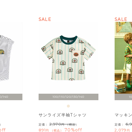
SALE
SALE
0/140
100/110/120/130/140
1
サンライズ半袖Tシャツ
マッキ
2,970
6,
定価：
（税込）
定価：
）
70%off
ff
891
2,079
税込