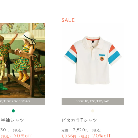
SALE
00/110/120/130/140
100/110/120/130/140
ン半袖シャツ
ピタカラTシャツ
930
3,520
（税込）
定価：
（税込）
70%off
70%off
1,056
税込
税込