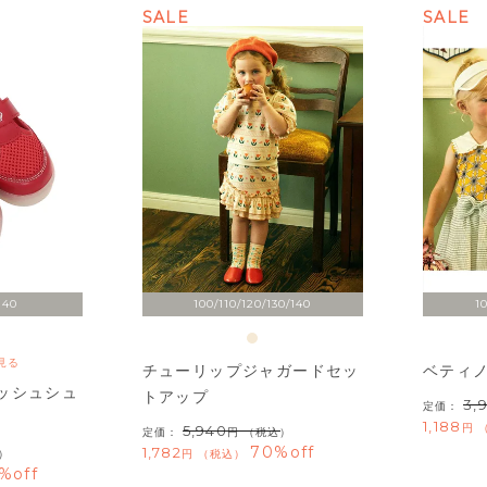
SALE
SALE
140
100/110/120/130/140
1
見る
チューリップジャガードセッ
ベティ
ッシュシュ
トアップ
3,
定価：
1,188
5,940
定価：
（税込）
70%off
1,782
）
税込
%off