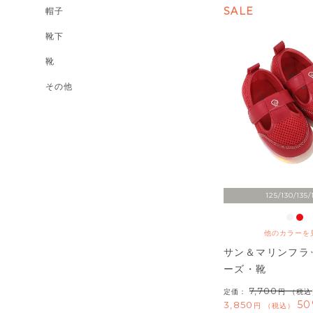
SALE
帽子
靴下
靴
その他
125/130/135/
他のカラーを
サン＆マリンフラ
ーズ・靴
7,700
定価：
（税込
50
3,850
税込