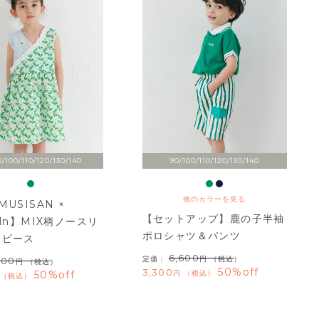
/100/110/120/130/140
90/100/110/120/130/140
他のカラーを見る
USISAN ×
【セットアップ】鹿の子半袖
oln】MIX柄ノースリ
ポロシャツ＆パンツ
ンピース
6,600
定価：
（税込）
600
（税込）
50%off
3,300
50%off
税込
税込