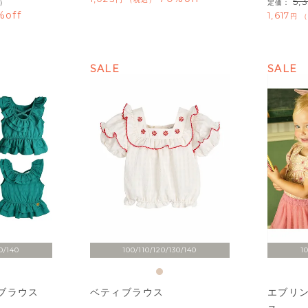
5,
）
定価：
%off
1,617
SALE
SALE
0/140
100/110/120/130/140
1
ブラウス
ベティブラウス
エブリ