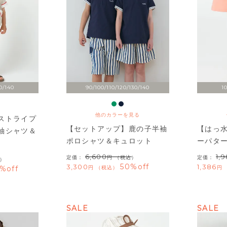
0/140
90/100/110/120/130/140
1
他のカラーを見る
ストライプ
【セットアップ】鹿の子半袖
【はっ
袖シャツ＆
ポロシャツ＆キュロット
ーパタ
6,600
1,
定価：
（税込）
定価：
）
50%off
3,300
1,386
%off
税込
SALE
SALE