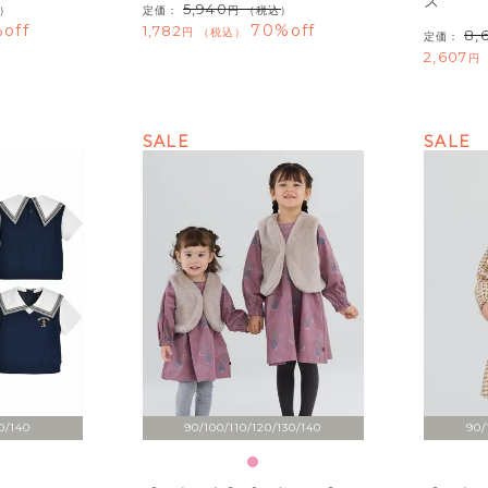
ス
5,940
）
定価：
（税込）
off
70%off
1,782
税込
8,
定価：
2,607
SALE
SALE
0/140
90/100/110/120/130/140
90/