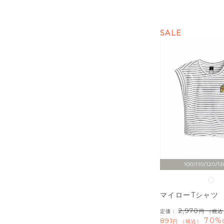
SALE
100/110/120/13
マイローTシャツ
2,970
定価：
（税込
70%o
891
税込