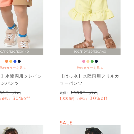
00/110/120/130/140
100/110/120/130/140
他のカラーを見る
他のカラーを見る
水】水陸両用クレイジ
【はっ水】水陸両用フリルカ
ーンパンツ
ラーパンツ
980
1,980
（税込）
定価：
（税込）
30%off
30%off
1,386
税込
税込
SALE