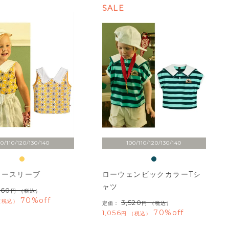
SALE
00/110/120/130/140
100/110/120/130/140
ノースリーブ
ローウェンビックカラーTシ
ャツ
960
（税込）
70%off
税込
3,520
定価：
（税込）
70%off
1,056
税込