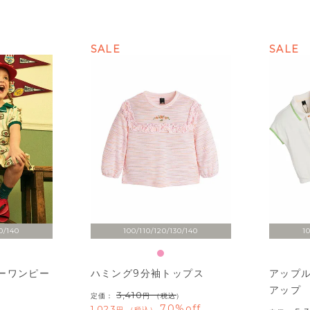
SALE
SALE
0/140
100/110/120/130/140
1
ーワンピー
ハミング9分袖トップス
アップ
アップ
3,410
定価：
（税込）
70%off
1,023
税込