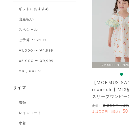
ギフトにおすすめ
出産祝い
スペシャル
ご予算 〜 ¥999
¥1,000 〜 ¥4,999
¥5,000 〜 ¥9,999
80/90/100/110/120
¥10,000 〜
【MOEMUSISAN
サイズ
moimoln】MI
スリーブワンピー
衣類
6,600
定価：
（税
50
3,300
税込
レインコート
水着