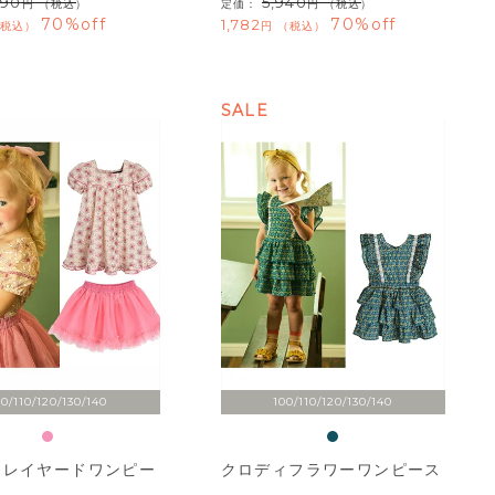
390
5,940
（税込）
定価：
（税込）
70%off
70%off
1,782
税込
税込
SALE
00/110/120/130/140
100/110/120/130/140
ンレイヤードワンピー
クロディフラワーワンピース