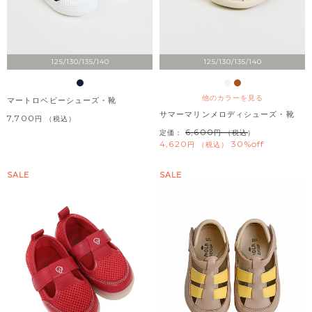
125/130/135/140
125/130/135/140
他のカラーを見る
マートロベビーシューズ・靴
サマーマリンメロディシューズ・靴
7,700
税込
6,600
定価：
（税込）
4,620
30%off
税込
SALE
SALE