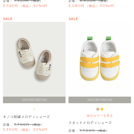
7,920
4,400
定価：
（税込）
定価：
（税込）
3,960
50%off
3,080
30%off
税込
税込
SALE
SALE
125/130/135/140
125/130/135/140
他のカラーを見る
キノコ刺繍メロディシューズ
スタッドメロディシューズ
7,700
定価：
（税込）
5,390
30%off
税込
7,700
定価：
（税込）