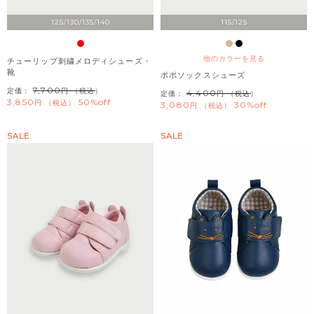
125/130/135/140
115/125
他のカラーを見る
チューリップ刺繍メロディシューズ・
靴
ポポソックスシューズ
7,700
定価：
（税込）
4,400
定価：
（税込）
3,850
50%off
税込
3,080
30%off
税込
SALE
SALE