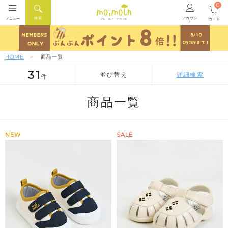
0
アカウン
検索
メニュー
カート
ONLINE STORE
ト
HOME
商品一覧
31
並び替え
詳細検索
件
人気順
新着順
価格が安い順
商品一覧
NEW
SALE