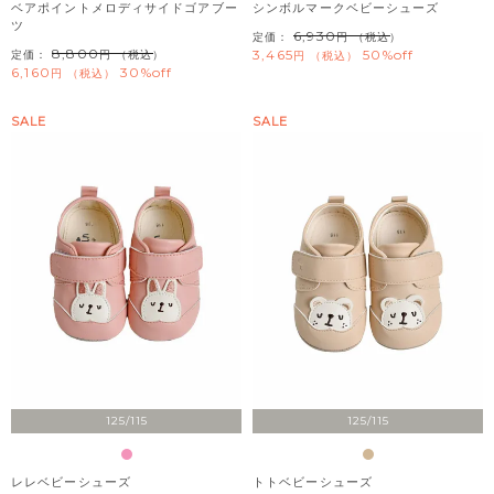
ベアポイントメロディサイドゴアブー
シンボルマークベビーシューズ
ツ
6,930
定価：
（税込）
8,800
3,465
50%off
定価：
（税込）
税込
6,160
30%off
税込
SALE
SALE
125/115
125/115
レレベビーシューズ
トトベビーシューズ