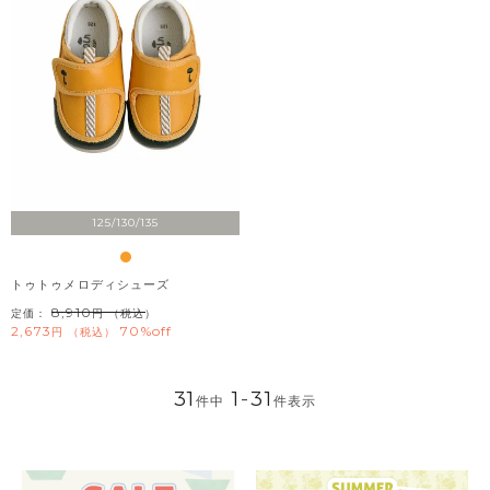
125/130/135
トゥトゥメロディシューズ
8,910
定価：
（税込）
2,673
70%off
税込
31
1
-
31
件中
件表示