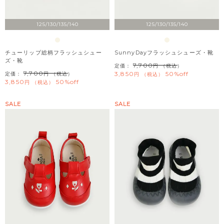
125/130/135/140
125/130/135/140
チューリップ総柄フラッシュシュー
SunnyDayフラッシュシューズ・靴
ズ・靴
7,700
定価：
（税込）
7,700
3,850
50%off
定価：
（税込）
税込
3,850
50%off
税込
SALE
SALE