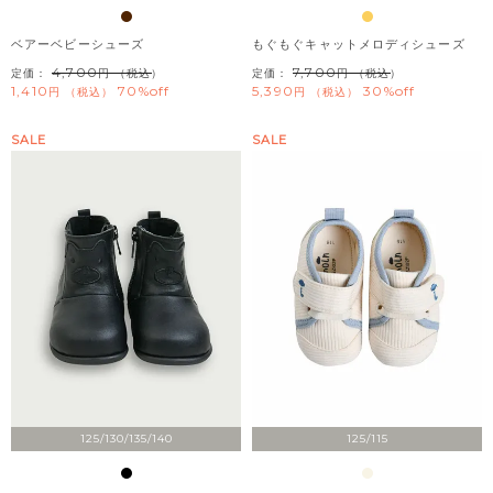
ベアーベビーシューズ
もぐもぐキャットメロディシューズ
4,700
7,700
定価：
（税込）
定価：
（税込）
1,410
70%off
5,390
30%off
税込
税込
SALE
SALE
125/130/135/140
125/115