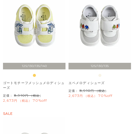
125/130/135/140
125/130/135
ゴートモチーフメッシュメロディシュ
エペメロディシューズ
ーズ
8,910
定価：
（税込）
8,910
2,673
70%off
定価：
（税込）
税込
2,673
70%off
税込
SALE