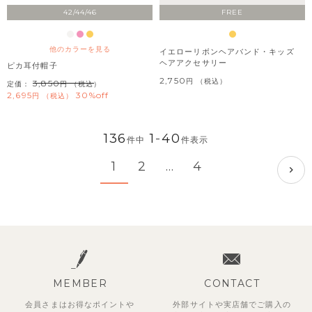
42/44/46
FREE
他のカラーを見る
イエローリボンヘアバンド・キッズ
ヘアアクセサリー
ピカ耳付帽子
2,750
税込
3,850
定価：
（税込）
2,695
30%off
税込
136
1
-
40
件中
件表示
1
2
…
4
MEMBER
CONTACT
会員さまはお得なポイントや
外部サイトや実店舗でご購入の