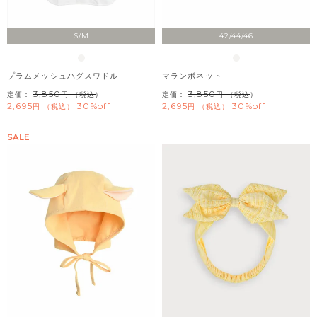
S/M
42/44/46
プラムメッシュハグスワドル
マランボネット
3,850
3,850
定価：
（税込）
定価：
（税込）
2,695
30%off
2,695
30%off
税込
税込
SALE