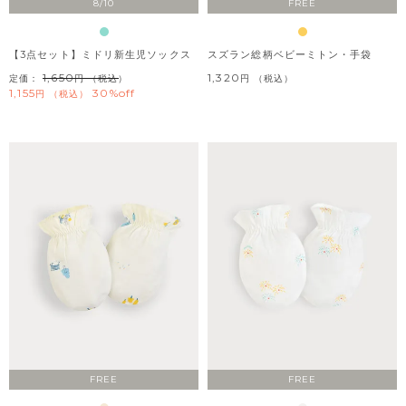
8/10
FREE
【3点セット】ミドリ新生児ソックス
スズラン総柄ベビーミトン・手袋
1,650
1,320
定価：
（税込）
税込
1,155
30%off
税込
FREE
FREE