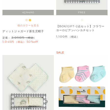
42/44/40
FREE
他のカラーを見る
【BOX/GIFT･2点セット】フラワー
ヨーロピアンハンカチセット
ディットジャガード新生児帽子
1,100
税込
2,090
定価：
（税込）
1,045
50%off
税込
SALE