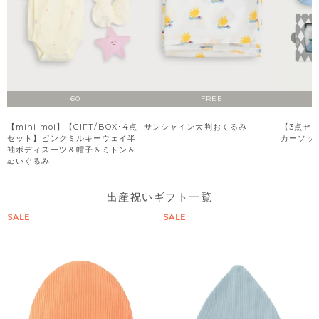
60
FREE
【mini moi】【GIFT/BOX･4点
サンシャイン大判おくるみ
【3点セ
セット】ピンクミルキーウェイ半
カーソッ
袖ボディスーツ＆帽子＆ミトン＆
ぬいぐるみ
出産祝いギフト一覧
SALE
SALE