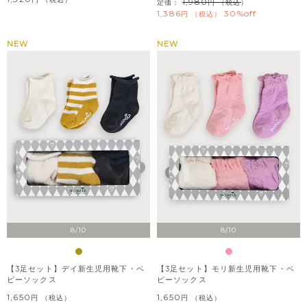
1,980
定価：
（税込）
1,386
30%off
税込
NEW
NEW
8/10
8/10
【3足セット】デイ新生児用靴下・ベ
【3足セット】モリ新生児用靴下・ベ
ビーソックス
ビーソックス
1,650
1,650
税込
税込