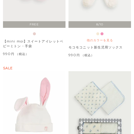
FREE
8/10
他のカラーを見る
【mini moi】スイートアイレットベ
ビーミトン・手袋
モコモコニット新生児用ソックス
990
税込
990
税込
SALE