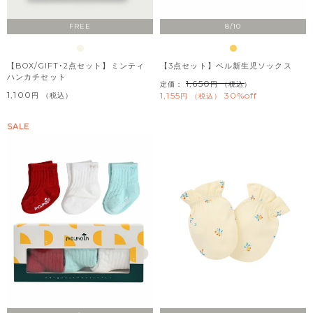
FREE
8/10
【BOX/GIFT･2点セット】ミンティ
【3点セット】ベル新生児ソックス
ハンカチセット
1,650
定価：
（税込）
1,100
1,155
30%off
税込
税込
SALE