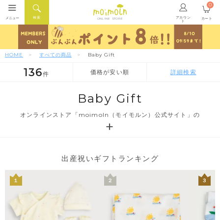
0
アカウン
検索
メニュー
カート
ONLINE STORE
ト
HOME
すべての商品
Baby Gift
136
価格が安い順
詳細検索
件
人気順
新着順
価格が安い順
Baby Gift
オンラインストア「moimoln（モイモルン）公式サイト」の
出産祝いギフトランキング
１
２
３