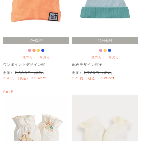
40/42/44
42/44/46
他のカラーを見る
他のカラーを見る
ワンポイントデザイン帽
配色デザイン帽子
2,500
2,750
定価：
（税込）
定価：
（税込）
750
70%off
825
70%off
税込
税込
SALE