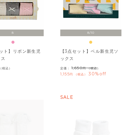
8
8/10
セット】リボン新生児
【3点セット】ベル新生児ソ
クス
ックス
1,650
税込
定価：
（税込）
30%off
1,155
税込
SALE