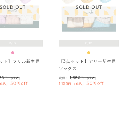
SOLD OUT
SOLD OUT
8/10
8/10
セット】フリル新生児
【3点セット】デリー新生児
ス
ソックス
650
1,650
（税込）
定価：
（税込）
30%off
30%off
1,155
税込
税込