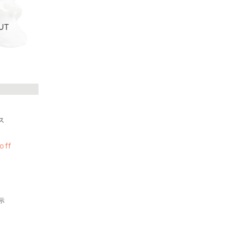
UT
ス
）
off
示