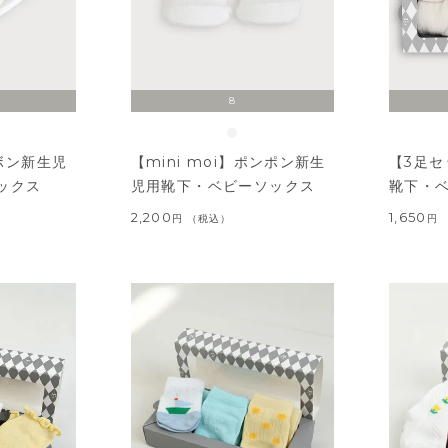
8
リボン新生児
【mini moi】ポンポン新生
【3足
ックス
児用靴下・ベビーソックス
靴下・
2,200
1,650
税込