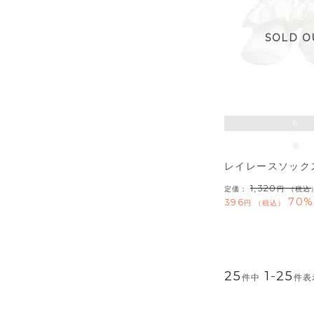
SOLD O
8
レイレースソック
1,320
定価：
（税込
70%
396
税込
25
1
-
25
件中
件表