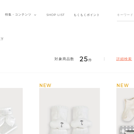
特集・
コンテンツ
SHOP
LIST
もくもく
ポイント
靴下
25
詳細検索
件
NEW
NEW