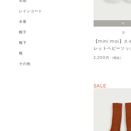
衣類
レインコート
水着
8
帽子
【mini moi】
靴下
レットベビーソッ
靴
2,200
税込
その他
SALE