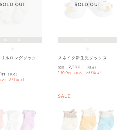
SOLD OUT
SOLD OUT
10/12/14/16
8
フリルロングソック
スネイク新生児ソックス
下
2,200
定価：
（税込）
50%off
1,100
税込
0
（税込）
30%off
税込
SALE