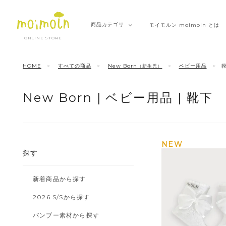
商品
カテゴリ
モイモルン
moimoln とは
ONLINE STORE
HOME
すべての商品
New Born
ベビー用品
（新生児）
New Born |
ベビー用品 |
靴下
NEW
探す
新着商品から探す
2026 S/Sから探す
バンブー素材から探す