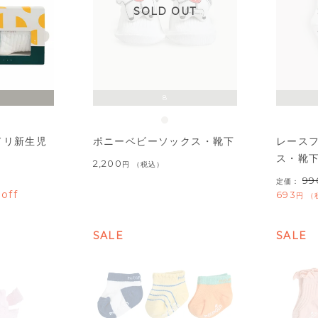
SOLD OUT
8
ドリ新生児
ポニーベビーソックス・靴下
レース
ス・靴
2,200
税込
99
）
定価：
off
693
SALE
SALE