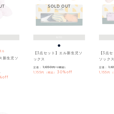
UT
SOLD OUT
8/10
見る
【3点セット】エル新生児ソ
【3点
ス新生児ソ
ックス
ソック
1,650
1,
定価：
（税込）
定価：
30%off
1,155
1,155
）
税込
%off