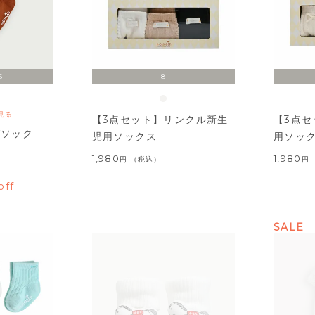
6
8
見る
【3点セット】リンクル新生
【3点
グソック
児用ソックス
用ソッ
1,980
1,980
税込
off
SALE