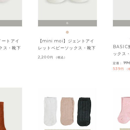
8
スイートアイ
【mini moi】ジェントアイ
BASI
クス・靴下
レットベビーソックス・靴下
ックス
2,200
税込
77
定価：
539