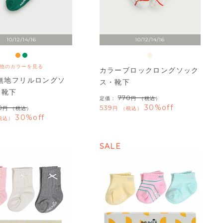
10/12/14/16
10/12/14/16
他のカラーを見る
カラーブロックロングソック
C無地フリルロングソ
ス・靴下
・靴下
770
定価：
（税込）
30%off
0
539
（税込）
税込
30%off
税込
SALE