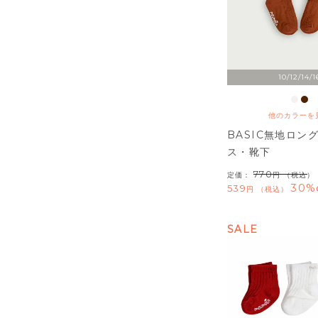
10/12/14/1
他のカラーを
BASIC無地ロン
ス・靴下
770
定価：
（税込）
30%
539
税込
SALE