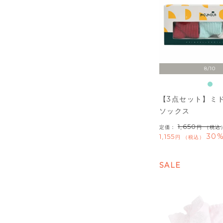
8/10
【3点セット】ミ
ソックス
1,650
定価：
（税込
30%
1,155
税込
SALE