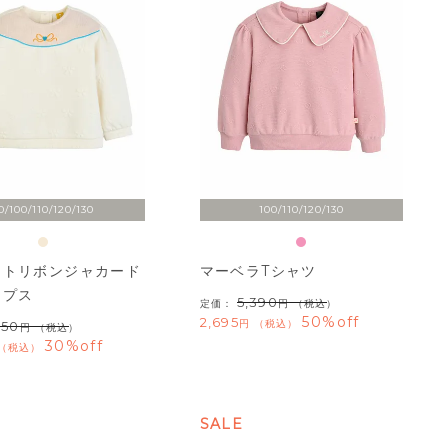
0/100/110/120/130
100/110/120/130
ットリボンジャカード
マーベラTシャツ
ップス
5,390
定価：
（税込）
50%off
2,695
税込
950
（税込）
30%off
税込
SALE