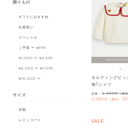
贈りもの
ギフトにおすすめ
出産祝い
スペシャル
ご予算 〜 ¥999
¥1,000 〜 ¥4,999
90/100/110/12
¥5,000 〜 ¥9,999
キルティングビッ
¥10,000 〜
袖Tシャツ
4,400
定価：
（税
サイズ
30
3,080
税込
衣類
レインコート
SALE