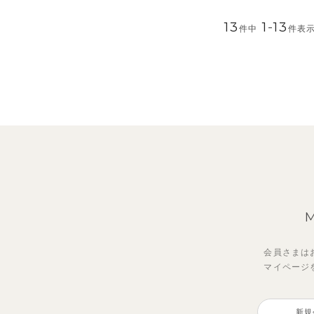
13
1
-
13
件中
件表
会員さまは
マイページ
新規