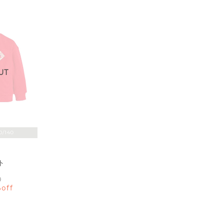
UT
0/140
ト
）
off