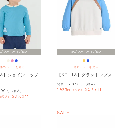
0/100/110/120/130
90/100/110/120/130
他のカラーを見る
他のカラーを見る
T&】ジョイントップ
【SOFT&】グラントップス
3,850
定価：
（税込）
50%off
1,925
税込
300
（税込）
50%off
税込
SALE