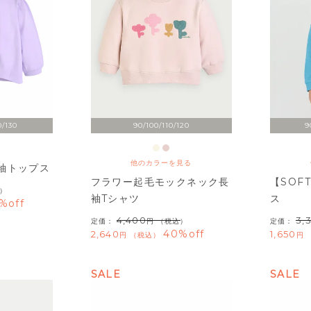
0/130
90/100/110/120
9
他のカラーを見る
袖トップス
フラワー起毛モックネック長
【SOF
）
袖Tシャツ
ス
%off
4,400
3,
定価：
（税込）
定価：
40%off
2,640
1,650
税込
SALE
SALE