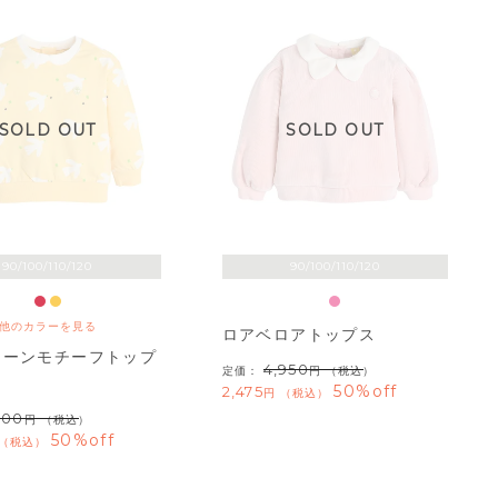
SOLD OUT
SOLD OUT
90/100/110/120
90/100/110/120
他のカラーを見る
ロアベロアトップス
ターンモチーフトップ
4,950
定価：
（税込）
50%off
2,475
税込
400
（税込）
50%off
税込