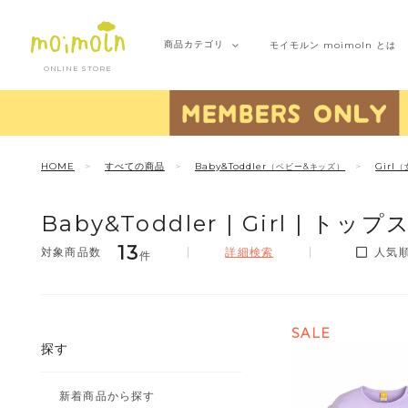
商品
カテゴリ
モイモルン
moimoln とは
ONLINE STORE
HOME
すべての商品
Baby&Toddler
Girl
（ベビー&キッズ）
（
Baby&Toddler |
Girl |
トップス
13
詳細検索
人気
件
SALE
探す
新着商品から探す