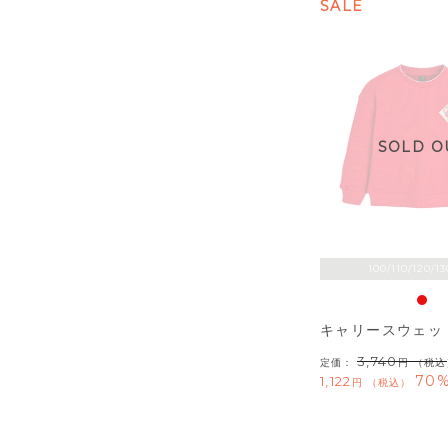
SALE
SOLD O
100/110/120/13
キャリースウェッ
3,740
定価：
（税込
70%
1,122
税込