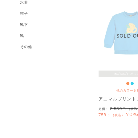
水着
帽子
靴下
靴
SOLD O
その他
90/100/110/12
他のカラーを
アニマルプリント
2,530
定価：
（税込
70%
759
税込