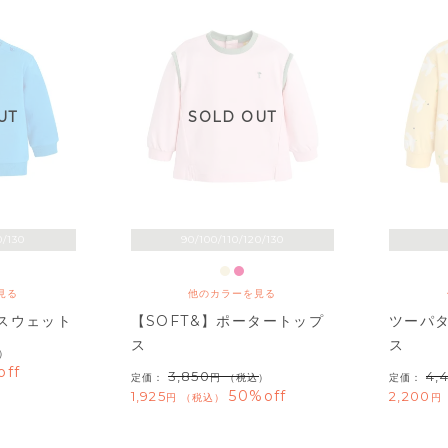
UT
SOLD OUT
0/130
90/100/110/120/130
見る
他のカラーを見る
スウェット
【SOFT&】ポータートップ
ツーパ
ス
ス
）
off
3,850
4,
定価：
（税込）
定価：
50%off
1,925
2,200
税込