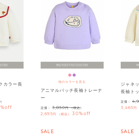
0/130
90/100/110/120/130
9
他のカラーを見る
クカラー長
ジャネ
アニマルパッチ長袖トレーナ
長袖ト
ー
4,
込）
定価：
%off
3,850
3,465
定価：
（税込）
30%off
2,695
税込
SALE
SALE