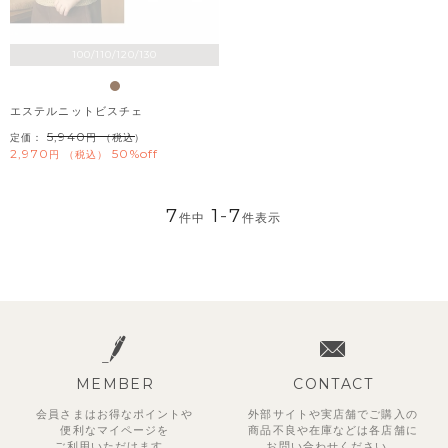
100/110/120/130
エステルニットビスチェ
5,940
定価：
（税込）
2,970
50%off
税込
7
1
-
7
件中
件表示
MEMBER
CONTACT
会員さまはお得なポイントや
外部サイトや実店舗でご購入の
便利な
マイページを
商品不良や
在庫などは各店舗に
ご利用いただけます。
お問い合わせください。