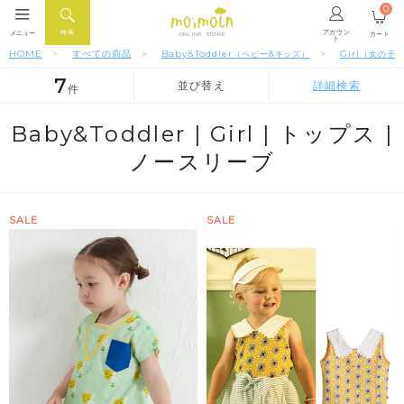
0
アカウン
検索
メニュー
カート
ONLINE STORE
ト
HOME
すべての商品
Baby&Toddler
Girl
（ベビー&キッズ）
（女の子
7
並び替え
詳細検索
件
人気順
新着順
価格が安い順
Baby&Toddler |
Girl |
トップス |
ノースリーブ
SALE
SALE