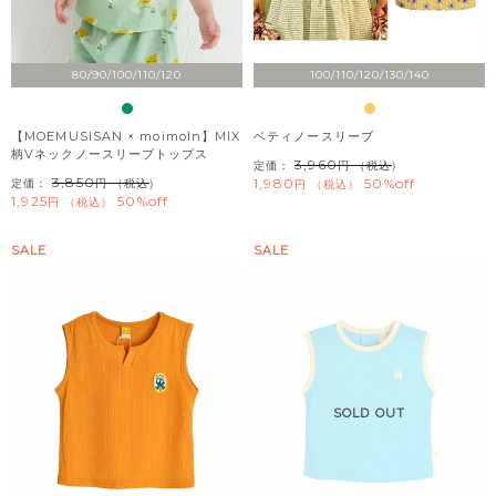
80/90/100/110/120
100/110/120/130/140
【MOEMUSISAN × moimoln】MIX
ベティノースリーブ
柄Vネックノースリーブトップス
3,960
定価：
（税込）
3,850
1,980
50%off
定価：
（税込）
税込
1,925
50%off
税込
SALE
SALE
SOLD OUT