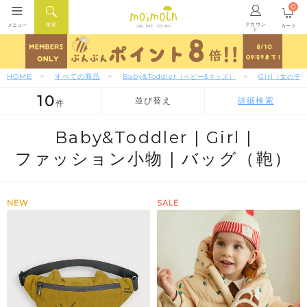
0
アカウン
検索
メニュー
カート
ONLINE STORE
ト
HOME
すべての商品
Baby&Toddler
Girl
（ベビー&キッズ）
（女の子
10
並び替え
詳細検索
件
人気順
新着順
価格が安い順
Baby&Toddler |
Girl |
ファッション小物 |
バッグ（鞄）
NEW
SALE