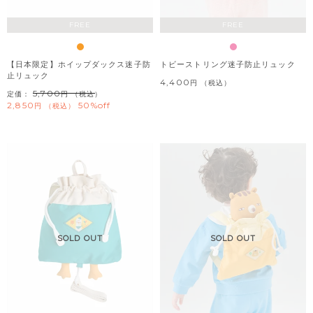
FREE
FREE
【日本限定】ホイップダックス迷子防
トビーストリング迷子防止リュック
止リュック
4,400
税込
5,700
定価：
（税込）
2,850
50%off
税込
SOLD OUT
SOLD OUT