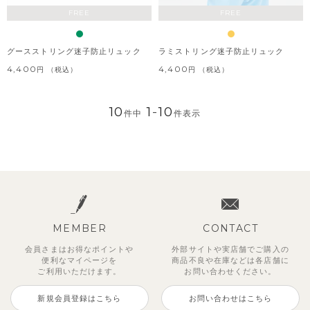
FREE
FREE
グースストリング迷子防止リュック
ラミストリング迷子防止リュック
4,400
4,400
税込
税込
10
1
-
10
件中
件表示
MEMBER
CONTACT
会員さまはお得なポイントや
外部サイトや実店舗でご購入の
便利な
マイページを
商品不良や
在庫などは各店舗に
ご利用いただけます。
お問い合わせください。
新規会員登録はこちら
お問い合わせはこちら