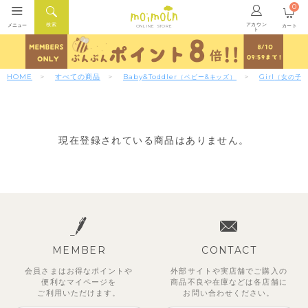
0
アカウン
検索
メニュー
カート
ONLINE STORE
ト
HOME
すべての商品
Baby&Toddler
Girl
（ベビー&キッズ）
（女の子
現在登録されている商品はありません。
MEMBER
CONTACT
会員さまはお得なポイントや
外部サイトや実店舗でご購入の
便利な
マイページを
商品不良や
在庫などは各店舗に
ご利用いただけます。
お問い合わせください。