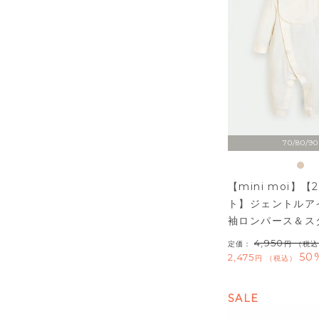
70/80/90
【mini moi】【
ト】ジェントルア
袖ロンパース＆ス
4,950
定価：
（税込
50
2,475
税込
SALE