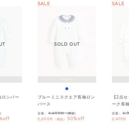
SALE
SALE
UT
SOLD OUT
70/80/90
袖ロンパー
ブルーミニスクエア長袖ロン
【2点
パース
ーク長
4,400
4,
）
定価：
（税込）
定価：
%off
50%off
2,200
2,475
税込