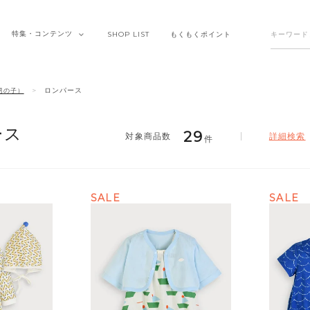
特集・
コンテンツ
SHOP
LIST
もくもく
ポイント
ロンパース
男の子）
ース
29
詳細検索
件
SALE
SALE