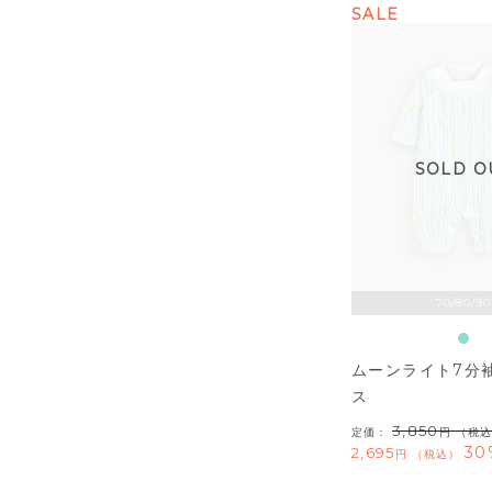
SALE
SOLD O
70/80/90
ムーンライト7分
ス
3,850
定価：
（税込
30
2,695
税込