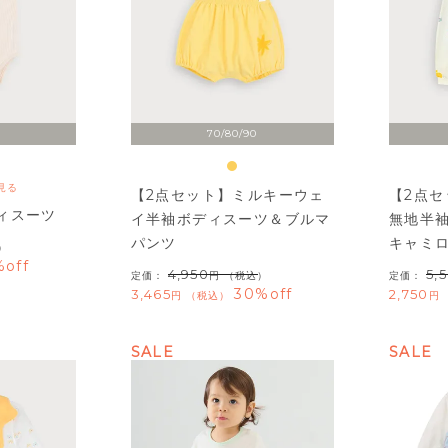
70/80/90
見る
【2点セット】ミルキーウェ
【2点
ィスーツ
イ半袖ボディスーツ＆ブルマ
無地半
パンツ
キャミ
）
%off
4,950
5,
定価：
（税込）
定価：
30%off
3,465
2,750
税込
SALE
SALE