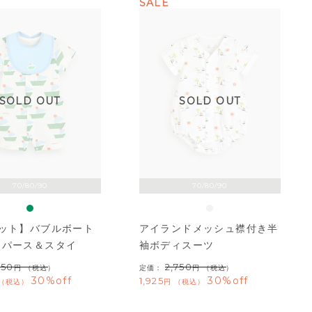
SALE
SOLD OUT
SOLD OUT
70/80/90
70/80/90
セット】バブルボート
アイランドメッシュ襟付き半
ンパース＆スタイ
袖ボディスーツ
950
2,750
（税込）
定価：
（税込）
30%off
30%off
1,925
税込
税込