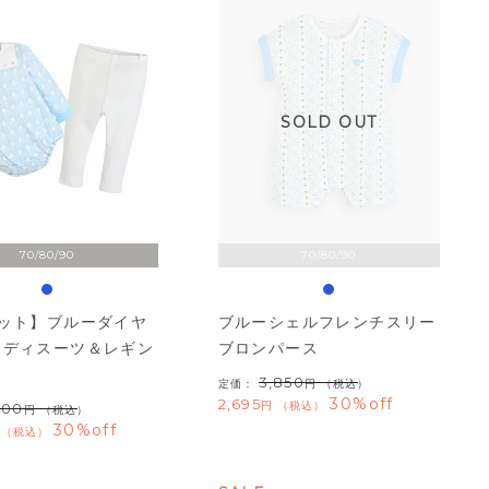
SOLD OUT
70/80/90
70/80/90
セット】ブルーダイヤ
ブルーシェルフレンチスリー
ボディスーツ＆レギン
ブロンパース
3,850
定価：
（税込）
30%off
2,695
税込
400
（税込）
30%off
税込