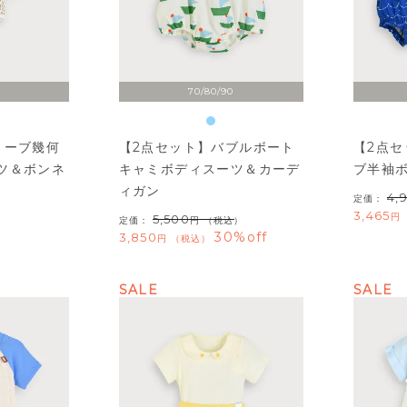
70/80/90
リーブ幾何
【2点セット】バブルボート
【2点
ツ＆ボンネ
キャミボディスーツ＆カーデ
ブ半袖
ィガン
4,
定価：
3,465
5,500
定価：
（税込）
30%off
3,850
税込
SALE
SALE