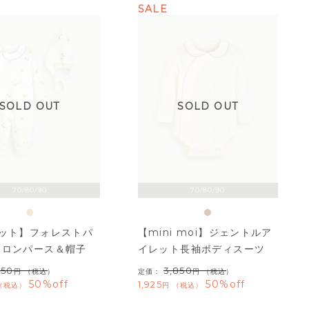
SALE
SOLD OUT
SOLD OUT
70/80/90
70/80/90
セット】フォレストパ
【mini moi】ジェントルア
袖ロンパース＆帽子
イレット長袖ボディスーツ
950
3,850
（税込）
定価：
（税込）
50%off
50%off
1,925
税込
税込