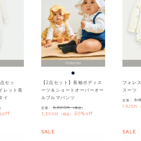
70/80/90
2点セッ
【2点セット】長袖ボディス
フォレ
イレット長
ーツ＆ショートオーバーオー
スーツ
タイ
ルブルマパンツ
3,
定価：
1,925
6,600
）
定価：
（税込）
%off
50%off
3,300
税込
SALE
SALE