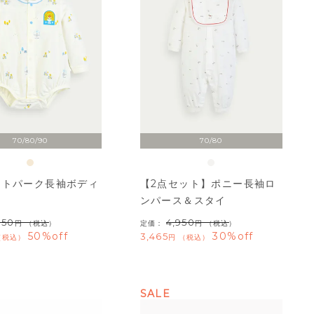
70/80/90
70/80
ストパーク長袖ボディ
【2点セット】ポニー長袖ロ
ンパース＆スタイ
850
4,950
（税込）
定価：
（税込）
50%off
30%off
3,465
税込
税込
SALE