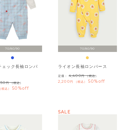
70/80/90
70/80/90
icチェック長袖ロンパ
ライオン長袖ロンパース
4,400
定価：
（税込）
50%off
2,200
税込
950
（税込）
50%off
税込
SALE