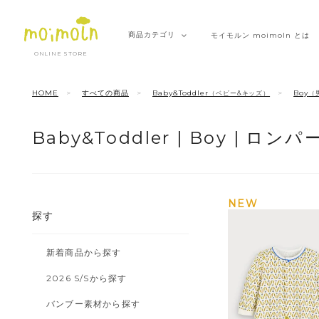
商品
カテゴリ
モイモルン
moimoln とは
ONLINE STORE
HOME
すべての商品
Baby&Toddler
Boy
（ベビー&キッズ）
（
Baby&Toddler |
Boy |
ロンパ
NEW
探す
新着商品から探す
2026 S/Sから探す
バンブー素材から探す