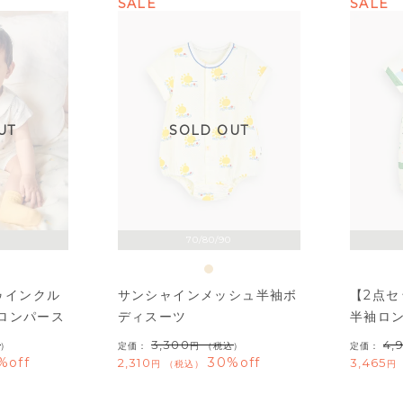
SALE
SALE
UT
SOLD OUT
70/80/90
トゥインクル
サンシャインメッシュ半袖ボ
【2点
ロンパース
ディスーツ
半袖ロ
3,300
4,
）
定価：
（税込）
定価：
%off
30%off
2,310
3,465
税込