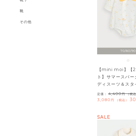
靴
その他
70/80/90
【mini moi】【
ト】サマースパー
ディスーツ＆スタ
4,400
定価：
（税
30
3,080
税込
SALE