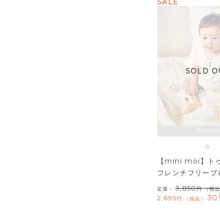
SALE
SOLD O
70/80/90
【mini moi】
フレンチフリーブ
3,850
定価：
（税込
30
2,695
税込