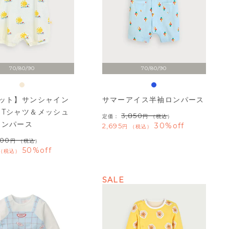
70/80/90
70/80/90
セット】サンシャイン
サマーアイス半袖ロンパース
袖Tシャツ＆メッシュ
3,850
定価：
（税込）
ロンパース
30%off
2,695
税込
500
（税込）
50%off
税込
SALE