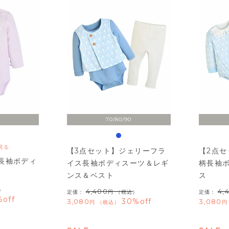
70/80/90
見る
【3点セット】ジェリーフラ
【2点
長袖ボディ
イス長袖ボディスーツ＆レギ
柄長袖
ンス＆ベスト
ス
）
4,400
4,
定価：
（税込）
定価：
%off
30%off
3,080
3,080
税込