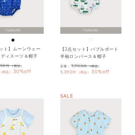
70/80/90
70/80/90
セット】ムーンウェー
【2点セット】バブルボート
ボディスーツ＆帽子
半袖ロンパース＆帽子
950
7,700
（税込）
定価：
（税込）
30%off
30%off
5,390
税込
税込
SALE