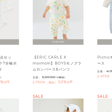
70/80/90
2点セッ
【ERIC CARLE X
Picn
ク7分袖ボ
moimoln】BOYSモノグラ
ース
イ
ムロンパース&パンツ
4,
定価：
2,475
5,500
込）
定価：
（税込）
%off
50%off
2,750
税込
SALE
SALE