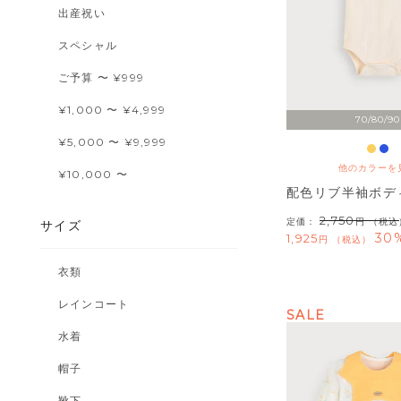
出産祝い
スペシャル
ご予算 〜 ¥999
¥1,000 〜 ¥4,999
70/80/90
¥5,000 〜 ¥9,999
他のカラーを
¥10,000 〜
配色リブ半袖ボデ
2,750
定価：
（税込
サイズ
30
1,925
税込
衣類
レインコート
SALE
水着
帽子
靴下