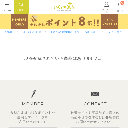
0
アカウン
検索
メニュー
カート
ONLINE STORE
ト
HOME
すべての商品
Baby&Toddler
Girl
（ベビー&キッズ）
（女の子
現在登録されている商品はありません。
MEMBER
CONTACT
会員さまはお得なポイントや
外部サイトや実店舗でご購入の
便利な
マイページを
商品不良や
在庫などは各店舗に
ご利用いただけます。
お問い合わせください。