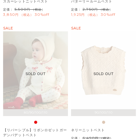
スカーレットニットベスト
バターリールームベスト
5,500
2,750
定価：
（税込）
定価：
（税込）
3,850
30%off
1,925
30%off
税込
税込
SALE
SALE
SOLD OUT
SOLD OUT
80/90/100/110
90/100/110
【リバーシブル】リボンロゼットガー
ネリーニットベスト
デンパデットベスト
6,490
定価：
（税込）