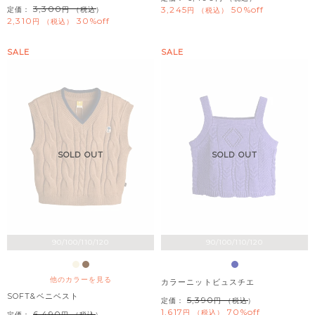
3,300
3,245
50%off
定価：
（税込）
税込
2,310
30%off
税込
SALE
SALE
SOLD OUT
SOLD OUT
90/100/110/120
90/100/110/120
他のカラーを見る
カラーニットビュスチエ
SOFT&ベニベスト
5,390
定価：
（税込）
1,617
70%off
税込
6,490
定価：
（税込）