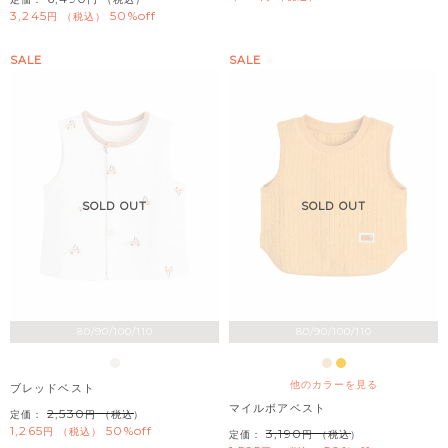
3,245
50%off
税込
SALE
SALE
SOLD OUT
SOLD OUT
80/90/100/110
80/90/100/110
他のカラーを見る
ブレッドベスト
マイルボアベスト
2,530
定価：
（税込）
1,265
50%off
税込
3,190
定価：
（税込）