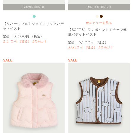
80/90/100/110
90/100/110/120
他のカラーを見る
【リバーシブル】ジオメトリックパデ
ットベスト
【SOFT&】ワンポイントモチーフ軽
量パデットベスト
3,300
定価：
（税込）
2,310
30%off
税込
5,500
定価：
（税込）
3,850
30%off
税込
SALE
SALE