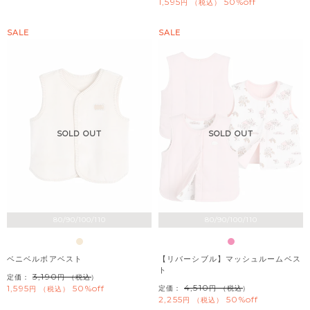
1,595
50%off
税込
SALE
SALE
SOLD OUT
SOLD OUT
80/90/100/110
80/90/100/110
ベニベルボアベスト
【リバーシブル】マッシュルームベス
ト
3,190
定価：
（税込）
4,510
1,595
50%off
定価：
（税込）
税込
2,255
50%off
税込