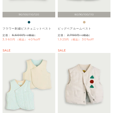
90/100/110/120
80/90/100/110
フラワー刺繍ビスチェニットベスト
ビッグベアルームベスト
6,600
2,750
定価：
（税込）
定価：
（税込）
3,960
40%off
1,925
30%off
税込
税込
SALE
SALE