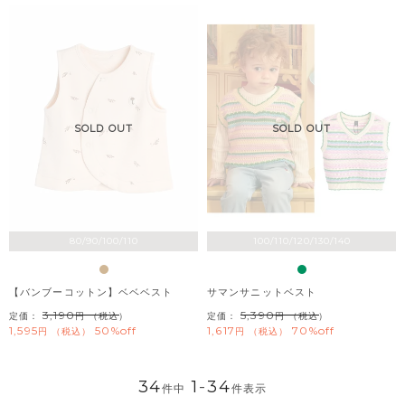
SOLD OUT
SOLD OUT
80/90/100/110
100/110/120/130/140
【バンブーコットン】ベベベスト
サマンサニットベスト
3,190
5,390
定価：
（税込）
定価：
（税込）
1,595
50%off
1,617
70%off
税込
税込
34
1
-
34
件中
件表示