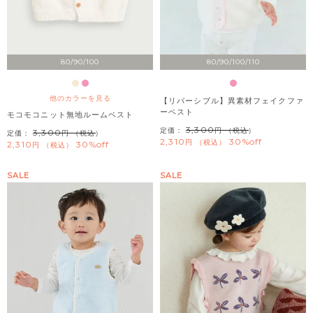
80/90/100
80/90/100/110
他のカラーを見る
【リバーシブル】異素材フェイクファ
ーベスト
モコモコニット無地ルームベスト
3,300
定価：
（税込）
3,300
定価：
（税込）
2,310
30%off
税込
2,310
30%off
税込
SALE
SALE