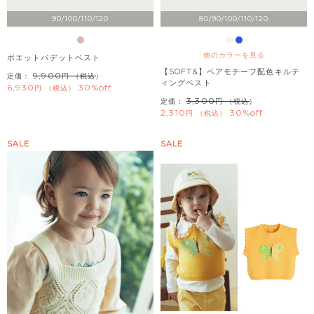
90/100/110/120
80/90/100/110/120
他のカラーを見る
ボエットパデットベスト
【SOFT&】ベアモチーフ配色キルテ
9,900
定価：
（税込）
ィングベスト
6,930
30%off
税込
3,300
定価：
（税込）
2,310
30%off
税込
SALE
SALE