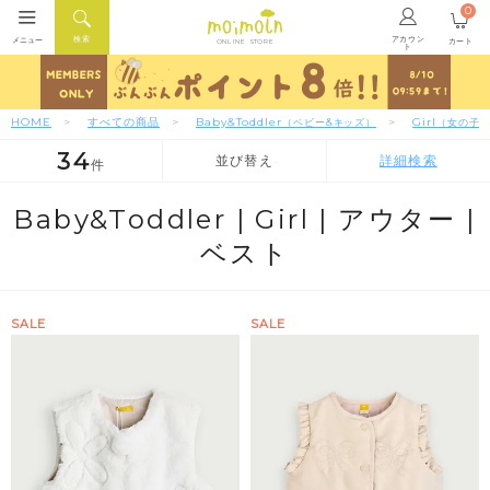
0
アカウン
検索
メニュー
カート
ONLINE STORE
ト
HOME
すべての商品
Baby&Toddler
Girl
（ベビー&キッズ）
（女の子
34
並び替え
詳細検索
件
人気順
新着順
価格が安い順
Baby&Toddler |
Girl |
アウター |
ベスト
SALE
SALE