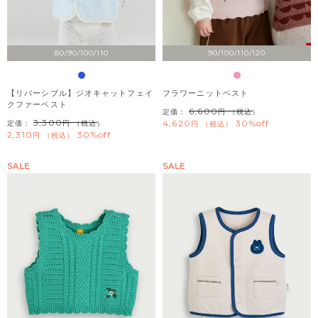
80/90/100/110
90/100/110/120
【リバーシブル】ジオキャットフェイ
フラワーニットベスト
クファーベスト
6,600
定価：
（税込）
3,300
4,620
30%off
定価：
（税込）
税込
2,310
30%off
税込
SALE
SALE