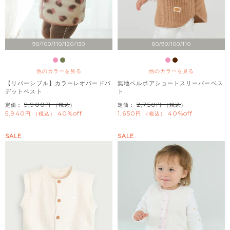
90/100/110/120/130
80/90/100/110
他のカラーを見る
他のカラーを見る
【リバーシブル】カラーレオパードパ
無地ベルボアショートスリーパーベス
デットベスト
ト
9,900
2,750
定価：
（税込）
定価：
（税込）
5,940
40%off
1,650
40%off
税込
税込
SALE
SALE