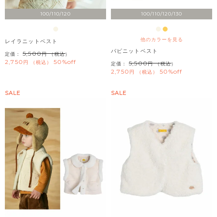
100/110/120
100/110/120/130
他のカラーを見る
レイラニットベスト
パピニットベスト
5,500
定価：
（税込）
2,750
50%off
税込
5,500
定価：
（税込）
2,750
50%off
税込
SALE
SALE