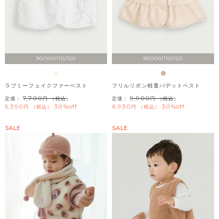
90/100/110/120
90/100/110/120
ラブミーフェイクファーベスト
フリルリボン軽量パデットベスト
7,700
9,900
定価：
（税込）
定価：
（税込）
5,390
30%off
6,930
30%off
税込
税込
SALE
SALE