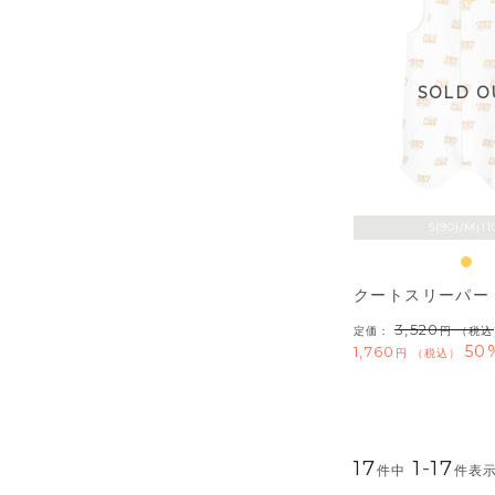
SOLD O
S(90)/M(11
クートスリーパー
3,520
定価：
（税込
50
1,760
税込
17
1
-
17
件中
件表