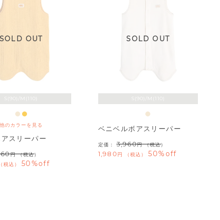
SOLD OUT
SOLD OUT
S(90)/M(110)
S(90)/M(110)
他のカラーを見る
ベニベルボアスリーパー
ボアスリーパー
3,960
定価：
（税込）
50%off
960
1,980
（税込）
税込
50%off
税込