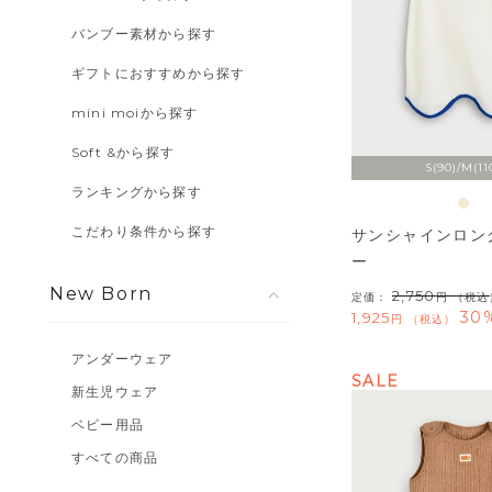
バンブー素材から探す
ギフトにおすすめから探す
mini moiから探す
Soft &から探す
S(90)/M(11
ランキングから探す
こだわり条件から探す
サンシャインロン
ー
New Born
2,750
定価：
（税込
30
1,925
税込
アンダーウェア
SALE
新生児ウェア
ベビー用品
すべての商品