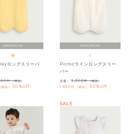
S(90)/M(110)
S(90)/M(110)
yDayロングスリーパ
Picnicラインロングスリー
パー
300
3,300
（税込）
定価：
（税込）
50%off
50%off
1,650
税込
税込
SALE