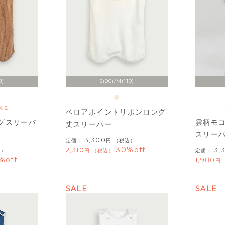
0)
S(90)/M(110)
見る
ベロアポイントリボンロング
グスリーパ
雲柄モ
丈スリーパー
スリー
3,300
定価：
（税込）
30%off
2,310
3,
込）
税込
定価：
%off
1,980
SALE
SALE