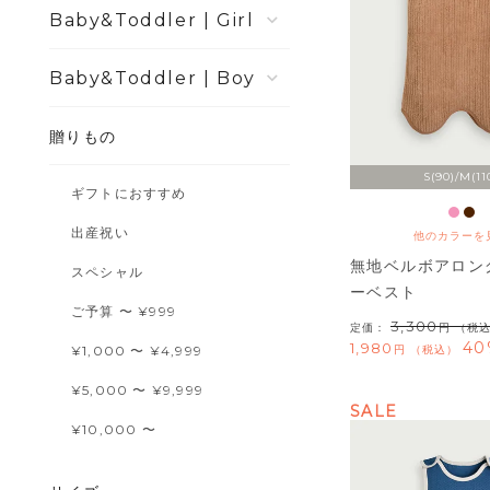
Girl
Boy
贈りもの
S(90)/M(11
ギフトにおすすめ
出産祝い
他のカラーを
無地ベルボアロン
スペシャル
ーベスト
ご予算 〜 ¥999
3,300
定価：
（税
40
1,980
¥1,000 〜 ¥4,999
税込
¥5,000 〜 ¥9,999
SALE
¥10,000 〜