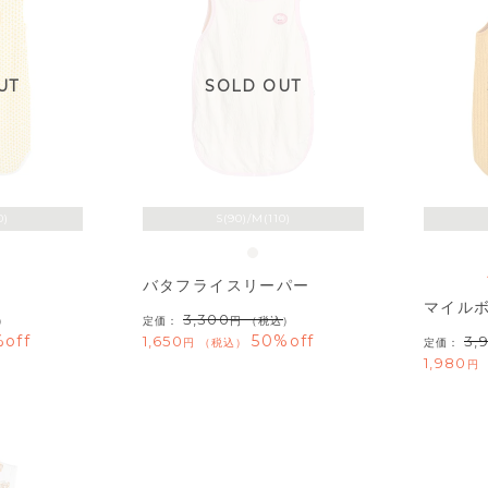
UT
SOLD OUT
0)
S(90)/M(110)
バタフライスリーパー
マイル
3,300
）
定価：
（税込）
off
50%off
1,650
3,
税込
定価：
1,980