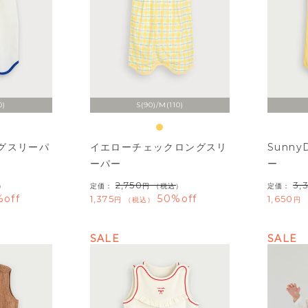
0)
S(90)/M(110)
グスリーパ
イエローチェックロングスリ
Sunn
ーパー
ー
2,750
3,
）
定価：
（税込）
定価：
%off
50%off
1,375
1,650
税込
SALE
SALE