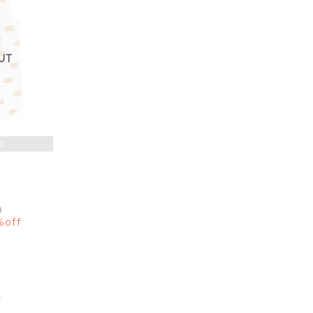
UT
0)
）
%off
示