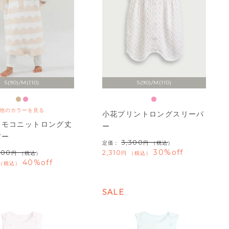
S(90)/M(110)
S(90)/M(110)
他のカラーを見る
小花プリントロングスリーパ
コモコニットロング丈
ー
パー
3,300
定価：
（税込）
30%off
300
2,310
（税込）
税込
40%off
税込
SALE