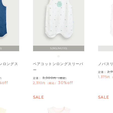
0)
S(90)/M(110)
ンロングス
ベアコットンロングスリーパ
ノバス
ー
2,
定価：
1,375
3,300
込）
定価：
（税込）
%off
30%off
2,310
税込
SALE
SALE