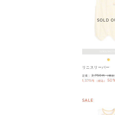
SOLD O
S(90)/M(11
リニスリーパー
2,750
定価：
（税込
50%
1,375
税込
SALE