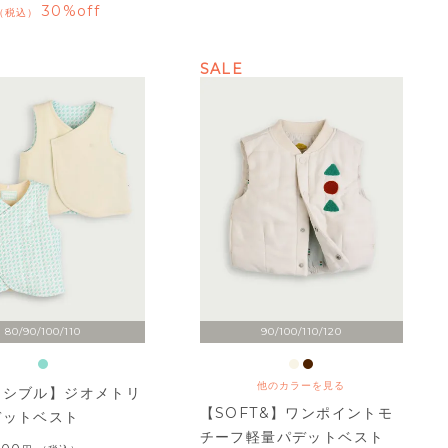
30%off
税込
SALE
80/90/100/110
90/100/110/120
他のカラーを見る
ーシブル】ジオメトリ
【SOFT&】ワンポイントモ
デットベスト
チーフ軽量パデットベスト