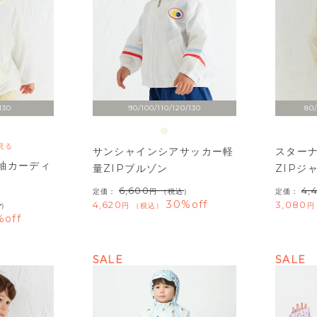
130
90/100/110/120/130
80/
見る
サンシャインシアサッカー軽
スター
袖カーディ
量ZIPブルゾン
ZIPジ
6,600
4,
定価：
（税込）
定価：
30%off
4,620
3,080
込）
税込
%off
SALE
SALE