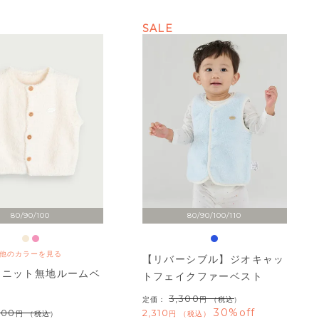
SALE
80/90/100
80/90/100/110
他のカラーを見る
【リバーシブル】ジオキャッ
コニット無地ルームベ
トフェイクファーベスト
3,300
定価：
（税込）
30%off
300
2,310
（税込）
税込