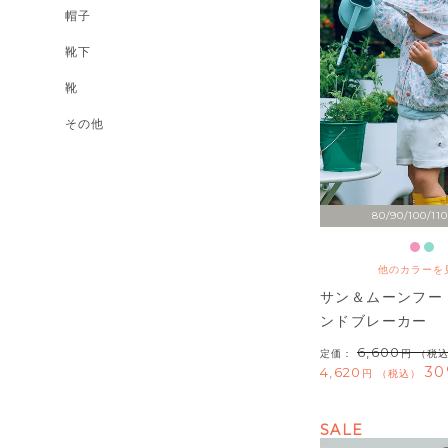
帽子
靴下
靴
その他
80/90/100/110
他のカラーを
サン＆ムーンフー
ンドブレーカー
6,600
定価：
（税
30
4,620
税込
SALE