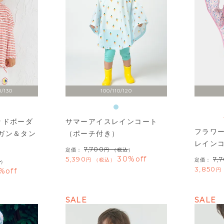
0/130
100/110/120
ッドボーダ
サマーアイスレインコート
フラワ
ガン＆タン
（ポーチ付き）
レイン
7,700
定価：
（税込）
30%off
5,390
7,
税込
定価：
込）
3,850
%off
SALE
SALE