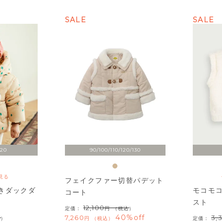
SALE
SALE
120
90/100/110/120/130
見る
フェイクファー切替パデット
きダックダ
モコモ
コート
スト
12,100
定価：
（税込）
40%off
7,260
3,
込）
税込
定価：