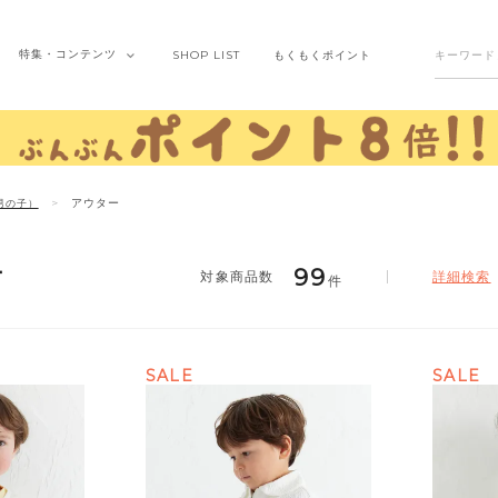
特集・
コンテンツ
SHOP
LIST
もくもく
ポイント
アウター
男の子）
ー
99
詳細検索
件
SALE
SALE