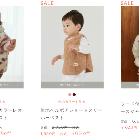
SALE
SALE
0/130
80/90/100/110
9
見る
他のカラーを見る
フード
カラーレオ
無地ベルボアショートスリー
ースジ
スト
パーベスト
6,
定価：
2,750
4,620
込）
定価：
（税込）
%off
40%off
1,650
税込