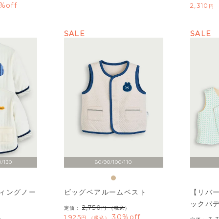
%off
2,310
SALE
SALE
0/130
80/90/100/110
ィングノー
ビッグベアルームベスト
【リバ
ックパ
2,750
定価：
（税込）
30%off
1,925
税込