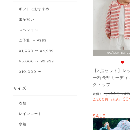
ギフトにおすすめ
出産祝い
スペシャル
ご予算 〜 ¥999
¥1,000 〜 ¥4,999
90/100/110/12
¥5,000 〜 ¥9,999
【2点セット】レ
¥10,000 〜
ー柄長袖カーディ
クトップ
サイズ
4,400
定価：
（税
50
2,200
税込
衣類
レインコート
SALE
水着