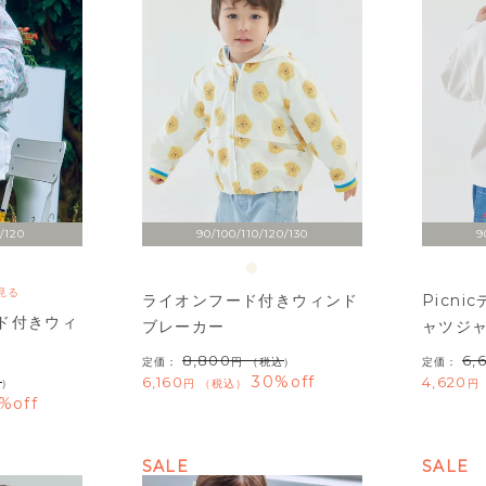
/120
90/100/110/120/130
9
見る
ライオンフード付きウィンド
Picn
ド付きウィ
ブレーカー
ャツジ
8,800
6,
定価：
（税込）
定価：
30%off
6,160
4,620
込）
税込
%off
SALE
SALE