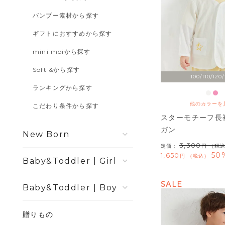
バンブー素材から探す
ギフトにおすすめから探す
mini moiから探す
Soft &から探す
100/110/120/
ランキングから探す
他のカラーを
こだわり条件から探す
スターモチーフ長
ガン
New Born
3,300
定価：
（税
50
1,650
税込
Girl
SALE
Boy
贈りもの