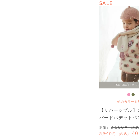
SALE
90/100/110/12
他のカラーを
【リバーシブル】
パードパデットベ
9,900
定価：
（税
40
5,940
税込