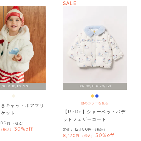
SALE
0/100/110/120/130
90/100/110/120/130
他のカラーを見る
付きキャットボアフリ
【ReRe】シャーベットパデ
ャケット
ットフェザーコート
600
（税込）
30%off
12,100
税込
定価：
（税込）
30%off
8,470
税込