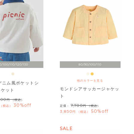
0/100/110/120/130
80/90/100/110
他のカラーを見る
icデニム風ポケットシ
モンドシアサッカージャケッ
ャケット
ト
600
（税込）
30%off
7,700
税込
定価：
（税込）
50%off
3,850
税込
SALE