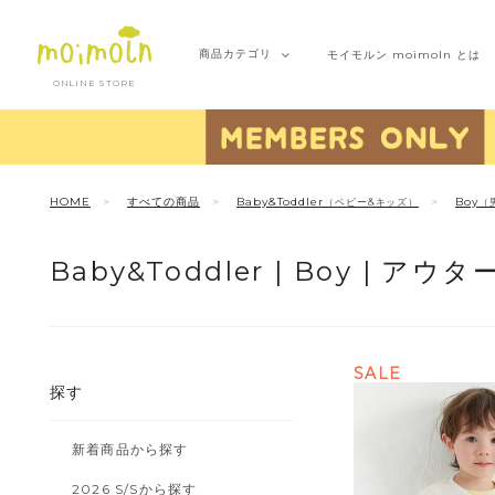
商品
カテゴリ
モイモルン
moimoln とは
ONLINE STORE
HOME
すべての商品
Baby&Toddler
Boy
（ベビー&キッズ）
（
Baby&Toddler |
Boy |
アウタ
SALE
探す
新着商品から探す
2026 S/Sから探す