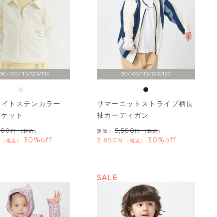
90/100/110/120/130
90/100/110/120/130
ナイトステンカラー
サマーニットストライプ柄長
ャケット
袖カーディガン
400
5,500
（税込）
定価：
（税込）
30%off
30%off
3,850
税込
税込
SALE