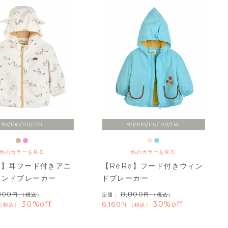
90/100/110/120
90/100/110/120/130
他のカラーを見る
他のカラーを見る
e】耳フード付きアニ
【ReRe】フード付きウィン
ィンドブレーカー
ドブレーカー
800
8,800
（税込）
定価：
（税込）
30%off
30%off
6,160
税込
税込