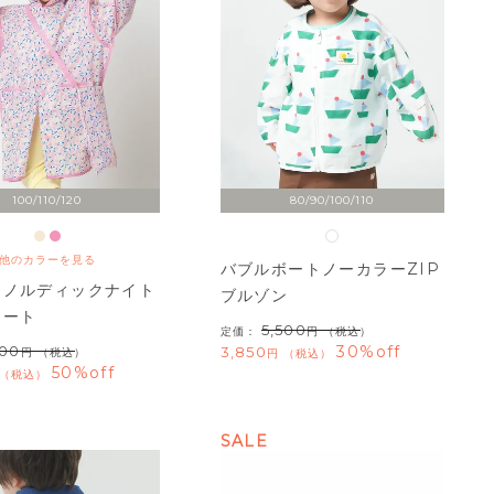
100/110/120
80/90/100/110
他のカラーを見る
バブルボートノーカラーZIP
ーノルディックナイト
ブルゾン
コート
5,500
定価：
（税込）
30%off
700
3,850
（税込）
税込
50%off
税込
SALE