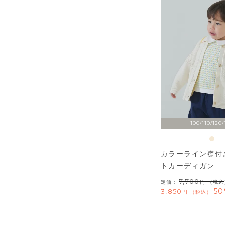
100/110/120/
カラーライン襟付
トカーディガン
7,700
定価：
（税込
50
3,850
税込