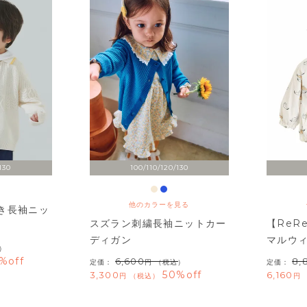
130
100/110/120/130
他のカラーを見る
き長袖ニッ
スズラン刺繍長袖ニットカー
【ReR
ディガン
マルウ
）
%off
6,600
8,
定価：
（税込）
定価：
50%off
3,300
6,160
税込