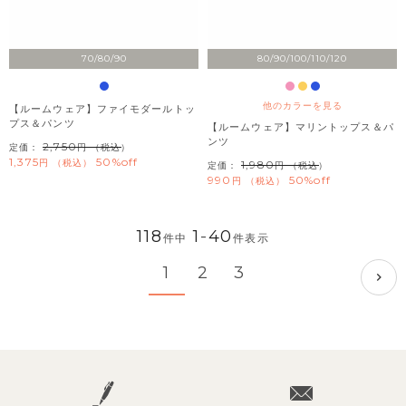
70/80/90
80/90/100/110/120
他のカラーを見る
【ルームウェア】ファイモダールトッ
プス＆パンツ
【ルームウェア】マリントップス＆パ
ンツ
2,750
定価：
（税込）
1,375
50%off
税込
1,980
定価：
（税込）
990
50%off
税込
118
1
-
40
件中
件表示
1
2
3