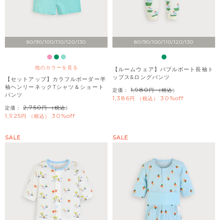
80/90/100/110/120/130
80/90/100/110/120/130
他のカラーを見る
【ルームウェア】バブルボート長袖ト
ップス&ロングパンツ
【セットアップ】カラフルボーダー半
袖ヘンリーネックTシャツ＆ショート
1,980
定価：
（税込）
パンツ
1,386
30%off
税込
2,750
定価：
（税込）
1,925
30%off
税込
SALE
SALE