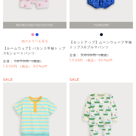
80/90/100/110/120/130
70/80/90
他のカラーを見る
【セットアップ】ムーンウェーブ半袖
トップス&ブルマパンツ
【ルームウェア】バカンス半袖トップ
ス&ショートパンツ
3,850
定価：
（税込）
1,925
50%off
税込
1,870
定価：
（税込）
1,309
30%off
税込
SALE
SALE