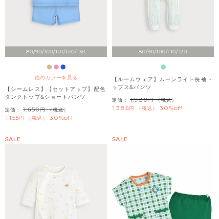
80/90/100/110/120/130
80/90/100/110/120
他のカラーを見る
【ルームウェア】ムーンライト長袖ト
ップス&パンツ
【シームレス】【セットアップ】配色
タンクトップ&ショートパンツ
1,980
定価：
（税込）
1,386
30%off
税込
1,650
定価：
（税込）
1,155
30%off
税込
SALE
SALE