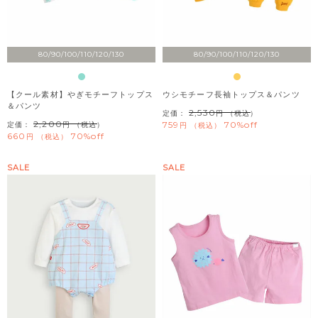
80/90/100/110/120/130
80/90/100/110/120/130
【クール素材】やぎモチーフトップス
ウシモチーフ長袖トップス＆パンツ
＆パンツ
2,530
定価：
（税込）
2,200
759
70%off
定価：
（税込）
税込
660
70%off
税込
SALE
SALE