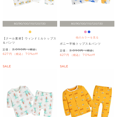
80/90/100/110/120/130
80/90/100/110/120/130
他のカラーを見る
【クール素材】ウィンドミルトップス
＆パンツ
ポニー半袖トップス＆パンツ
2,090
定価：
（税込）
2,090
定価：
（税込）
627
70%off
税込
627
70%off
税込
SALE
SALE