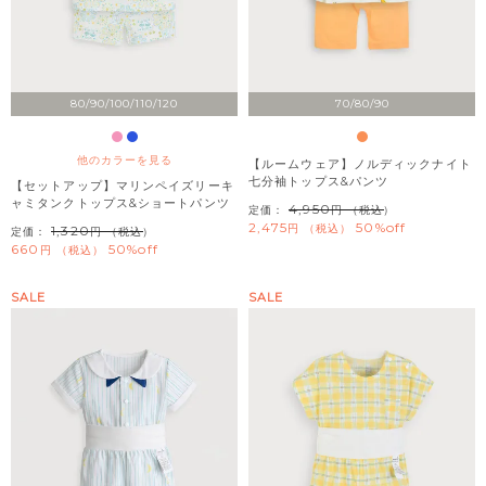
80/90/100/110/120
70/80/90
他のカラーを見る
【ルームウェア】ノルディックナイト
七分袖トップス&パンツ
【セットアップ】マリンペイズリーキ
ャミタンクトップス&ショートパンツ
4,950
定価：
（税込）
2,475
50%off
税込
1,320
定価：
（税込）
660
50%off
税込
SALE
SALE