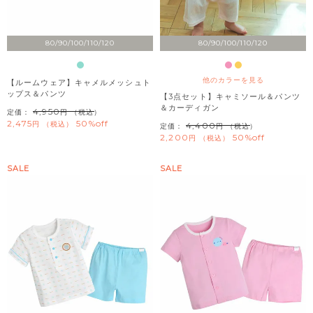
80/90/100/110/120
80/90/100/110/120
他のカラーを見る
【ルームウェア】キャメルメッシュト
ップス＆パンツ
【3点セット】キャミソール＆パンツ
＆カーディガン
4,950
定価：
（税込）
2,475
50%off
税込
4,400
定価：
（税込）
2,200
50%off
税込
SALE
SALE