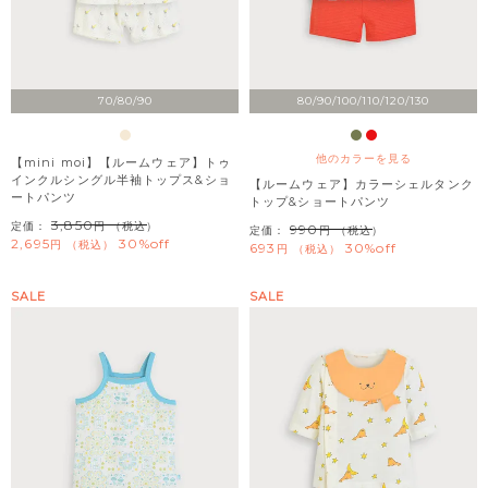
70/80/90
80/90/100/110/120/130
他のカラーを見る
【mini moi】【ルームウェア】トゥ
インクルシングル半袖トップス&ショ
【ルームウェア】カラーシェルタンク
ートパンツ
トップ&ショートパンツ
3,850
定価：
（税込）
990
定価：
（税込）
2,695
30%off
税込
693
30%off
税込
SALE
SALE