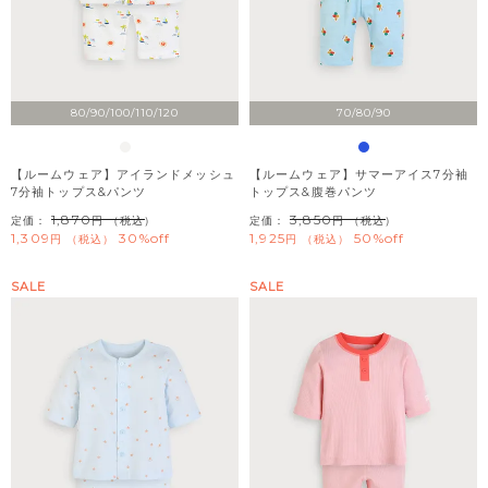
80/90/100/110/120
70/80/90
【ルームウェア】アイランドメッシュ
【ルームウェア】サマーアイス7分袖
7分袖トップス&パンツ
トップス&腹巻パンツ
1,870
3,850
定価：
（税込）
定価：
（税込）
1,309
30%off
1,925
50%off
税込
税込
SALE
SALE