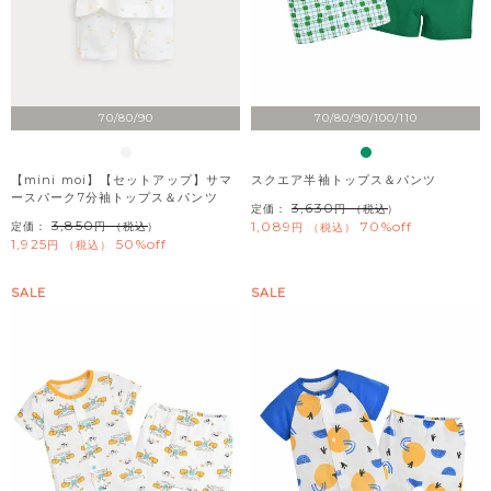
70/80/90
70/80/90/100/110
【mini moi】【セットアップ】サマ
スクエア半袖トップス＆パンツ
ースパーク7分袖トップス＆パンツ
3,630
定価：
（税込）
3,850
1,089
70%off
定価：
（税込）
税込
1,925
50%off
税込
SALE
SALE