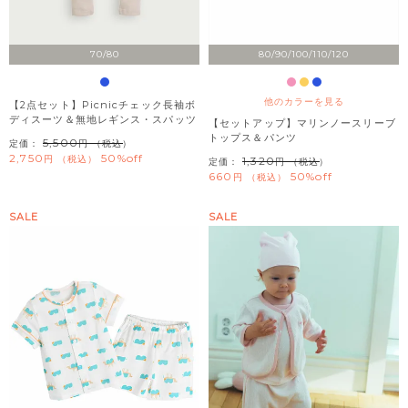
70/80
80/90/100/110/120
他のカラーを見る
【2点セット】Picnicチェック長袖ボ
ディスーツ＆無地レギンス・スパッツ
【セットアップ】マリンノースリーブ
トップス＆パンツ
5,500
定価：
（税込）
2,750
50%off
税込
1,320
定価：
（税込）
660
50%off
税込
SALE
SALE