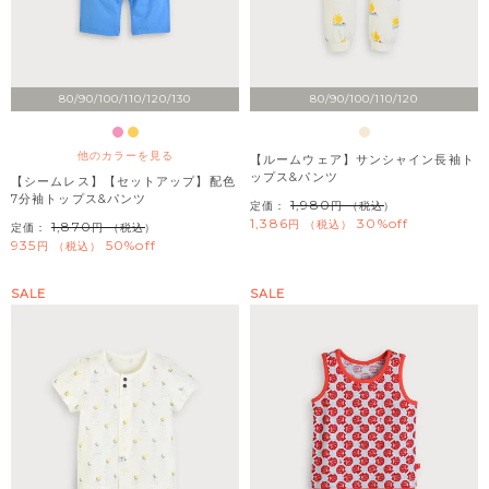
80/90/100/110/120/130
80/90/100/110/120
他のカラーを見る
【ルームウェア】サンシャイン長袖ト
ップス&パンツ
【シームレス】【セットアップ】配色
7分袖トップス&パンツ
1,980
定価：
（税込）
1,386
30%off
税込
1,870
定価：
（税込）
935
50%off
税込
SALE
SALE