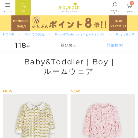
0
アカウン
検索
メニュー
カート
ONLINE STORE
ト
HOME
すべての商品
Baby&Toddler
Boy
（ベビー&キッズ）
（男の子）
118
並び替え
詳細検索
件
人気順
新着順
価格が安い順
Baby&Toddler |
Boy |
ルームウェア
NEW
NEW