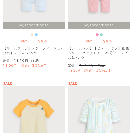
80/90/100/110/120
80/90/100/110/120
他のカラーを見る
他のカラーを見る
【ルームウェア】スターフィッシュ7
【シームレス】【セットアップ】配色
分袖トップス&パンツ
ヘンリーネックモチーフ7分袖トップ
ス&パンツ
1,870
定価：
（税込）
2,750
1,309
30%off
定価：
（税込）
税込
1,925
30%off
税込
SALE
SALE