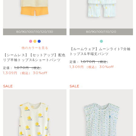
80/90/100/110/120/130
80/90/100/110/120
他のカラーを見る
【ルームウェア】ムーンライト7分袖
トップス&半端丈パンツ
【シームレス】【セットアップ】配色
リブ半袖トップス&ショートパンツ
1,870
定価：
（税込）
1,309
30%off
税込
1,870
定価：
（税込）
1,309
30%off
税込
SALE
SALE