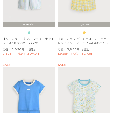
70/80/90
70/80/90
【ルームウェア】ムーンライト半袖ト
【ルームウェア】イエローチェックフ
ップス&腹巻バギーパンツ
レンチスリーブトップス&腹巻パンツ
3,850
3,850
定価：
（税込）
定価：
（税込）
2,695
30%off
1,925
50%off
税込
税込
SALE
SALE