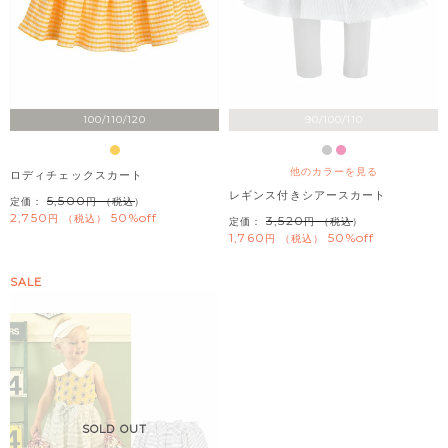
100/110/120
90/100/110
他のカラーを見る
ロディチェックスカート
レギンス付きシアースカート
5,500
定価：
（税込）
2,750
50%off
税込
3,520
定価：
（税込）
1,760
50%off
税込
SALE
SOLD OUT