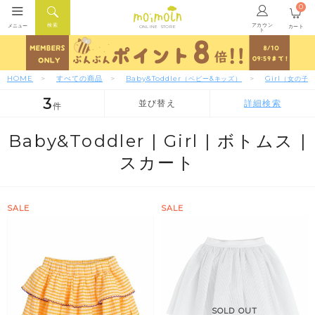
0
アカウン
検索
メニュー
カート
ONLINE STORE
ト
HOME
すべての商品
Baby&Toddler
Girl
（ベビー&キッズ）
（女の子
3
並び替え
詳細検索
件
人気順
新着順
価格が安い順
Baby&Toddler |
Girl |
ボトムス |
スカート
SALE
SALE
SOLD OUT