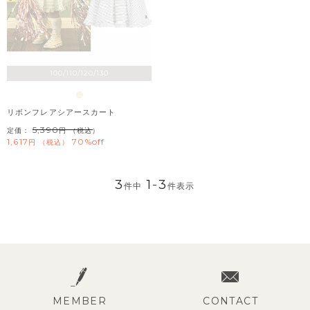
100/110/120/130
リボンフレアシアースカート
5,390
定価：
（税込）
1,617
70%off
税込
3
1
-
3
件中
件表示
MEMBER
CONTACT